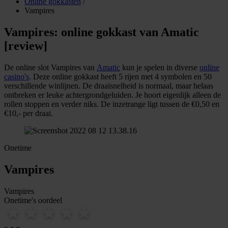
Online gokkasten
/
Vampires
Vampires: online gokkast van Amatic
[review]
De online slot Vampires van
Amatic
kun je spelen in diverse
online
casino's
. Deze online gokkast heeft 5 rijen met 4 symbolen en 50
verschillende winlijnen. De draaisnelheid is normaal, maar helaas
ontbreken er leuke achtergrondgeluiden. Je hoort eigenlijk alleen de
rollen stoppen en verder niks. De inzetrange ligt tussen de €0,50 en
€10,- per draai.
Onetime
Vampires
Vampires
Onetime's oordeel