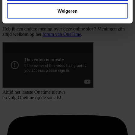
Volgens Amatic is het uitbetalingspercentage bij deze online slot
locatie, die tot een paar meter nauwkeurig kan zijn
96%. Bij deze online slot kan het goed voorkomen dat je 10-15
Uw apparaat identificeren door het actief te
Weigeren
spins achter elkaar niks wint, maar het kan ook zomaar zijn dat je
scannen op specifieke eigenschappen (fingerprinting)
flink wint. Zo een online slot noemt men ook wel een volatiele slot.
Lees meer over hoe uw persoonlijke gegevens worden
Heb jij een andere mening over deze online slot ? Meningen zijn
verwerkt en stel uw voorkeuren in het
detailgedeelte
in.
altijd welkom op het
forum van OneTime
.
U kunt uw toestemming op elk moment wijzigen of
intrekken in de Cookieverklaring.
We gebruiken cookies om content en advertenties te
personaliseren, om functies voor social media te bieden
en om ons websiteverkeer te analyseren. Ook delen we
informatie over uw gebruik van onze site met onze
partners voor social media, adverteren en analyse. Deze
Altijd het laatste Onetime nieuws
en volg
Onetime
op de socials!
partners kunnen deze gegevens combineren met andere
informatie die u aan ze heeft verstrekt of die ze hebben
verzameld op basis van uw gebruik van hun services.