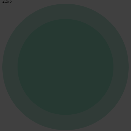
2,5
/
5