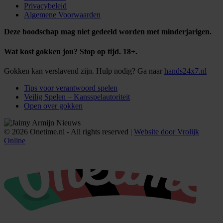
Privacybeleid
Algemene Voorwaarden
Deze boodschap mag niet gedeeld worden met minderjarigen.
Wat kost gokken jou? Stop op tijd. 18+.
Gokken kan verslavend zijn. Hulp nodig? Ga naar
hands24x7.nl
Tips voor verantwoord spelen
Veilig Spelen – Kansspelautoriteit
Open over gokken
© 2026 Onetime.nl - All rights reserved |
Website door Vrolijk
Online