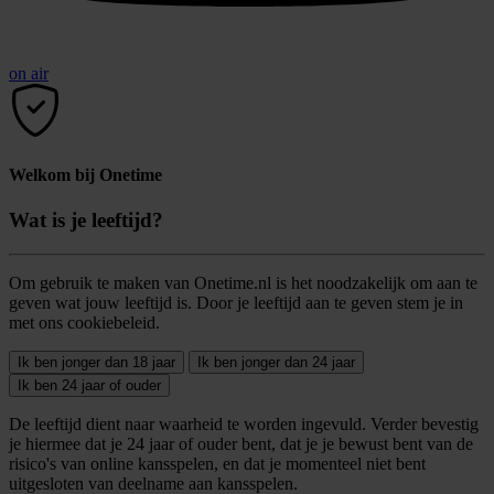
on air
Welkom bij Onetime
Wat is je leeftijd?
Om gebruik te maken van Onetime.nl is het noodzakelijk om aan te
geven wat jouw leeftijd is. Door je leeftijd aan te geven stem je in
met ons cookiebeleid.
Ik ben jonger dan 18 jaar
Ik ben jonger dan 24 jaar
Ik ben 24 jaar of ouder
De leeftijd dient naar waarheid te worden ingevuld. Verder bevestig
je hiermee dat je 24 jaar of ouder bent, dat je je bewust bent van de
risico's van online kansspelen, en dat je momenteel niet bent
uitgesloten van deelname aan kansspelen.