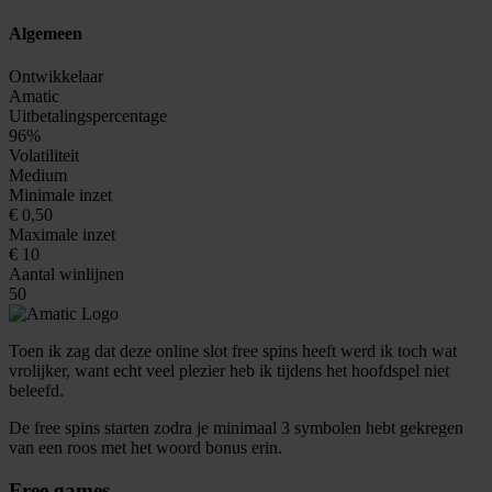
Algemeen
Ontwikkelaar
Amatic
Uitbetalingspercentage
96%
Volatiliteit
Medium
Minimale inzet
€ 0,50
Maximale inzet
€ 10
Aantal winlijnen
50
Toen ik zag dat deze online slot free spins heeft werd ik toch wat
vrolijker, want echt veel plezier heb ik tijdens het hoofdspel niet
beleefd.
De free spins starten zodra je minimaal 3 symbolen hebt gekregen
van een roos met het woord bonus erin.
Free games