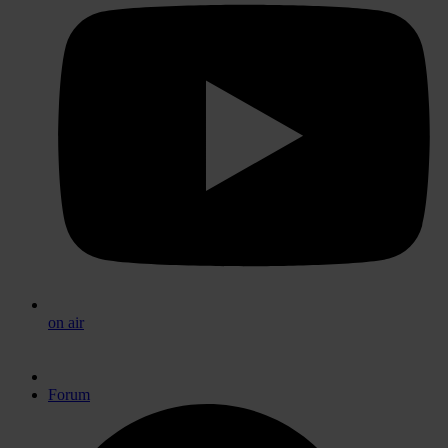
on air
Forum