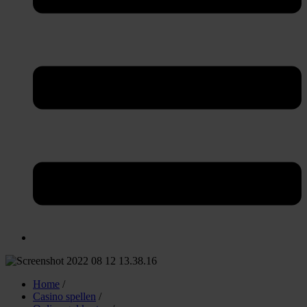
Home
/
Casino spellen
/