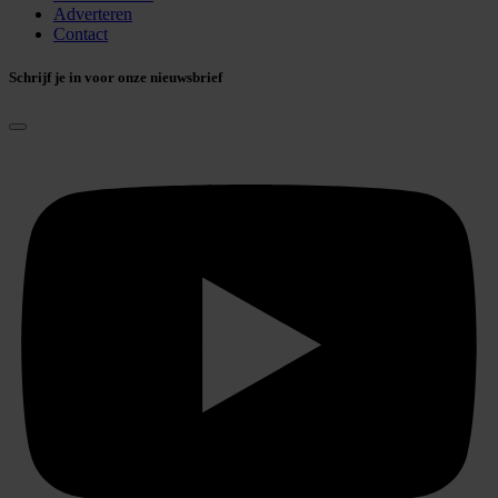
Adverteren
Contact
Schrijf je in voor onze nieuwsbrief