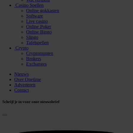
Casino Spellen
Online gokkasten
Software
Live casino
Online Poker
Online Bingo
Slingo
Tafelspellen
Crypto
Cryptomunten
Brokers
Exchanges
Nieuws
Over Onetime
Adverteren
Contact
Schrijf je in voor onze nieuwsbrief