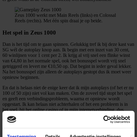
Zeus 1000 werkt met Main Reels (links) en Colossal
Reels (rechts). Met één spin draai je op beide.
Het spel in Zeus 1000
Dan is het tijd om te gaan spinnen. Gelukkig tref ik bij deze kast van
SG wél de autoplay knop aan. Ik begin met een inzet van 30 cent,
60 winlijnen voor 1 cent per 2. Ik krijg al vrij snel een flinke winst
van €4,80 in het normale spel, ook het bonusspel wordt vrij snel
getriggerd en levert me €10,50 op. Dat begint in ieder geval lekker.
Na het bonusspel zijn alleen de autoplays gestopt dus ik moet weer
opnieuw beginnen.
En dat is helaas niet de enige keer dat ik mijn autoplays (of het er nu
100 of 50 zijn) niet vol kan maken. Om de zoveel tijd stopt het spel
en geeft een verbindingsprobleem, waarna er opnieuw wordt
opgestart. Ik kan helaas niet achterhalen of het een probleem is in
het spel, bij het online casino of in mijn internetverbinding, dus
buiten dat het vervelend is én ik niet kan bijhouden hoeveel ik nu
precies heb gedraaid, kan ik het spel hier niet op beoordelen. Wel
krijg ik in het reguliere spel nog een keer €5,50 bij een inzet van 30
cent.
Toestemming
Details
Advertentie-instellingen
Ov