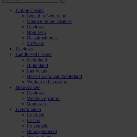
Online Casino
Legaal in Nederland
Nieuwe online casino's
Reviews
Bonussen
Betaalmethodes
Software
Reviews
Landbased Casino
Nederland
Buitenland
Las Vegas
Beste Casino van Nederland
Werken in het casino
Bookmakers
Reviews
Wedden op sport
Bonussen
Over knaken
Loterijen
Oscars
Prijzengeld
Beursgenoteerd
Wat verdient