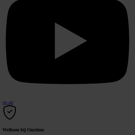
on air
Welkom bij Onetime