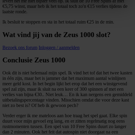
levert het me niet bijster veel op. Ik sluit de 10 Free Spins af met
verwerkt en stel uw voorkeuren in het
detailgedeelte
in.
€5,75 winst, maar heb ik het totaal toch zo'n €15 verlies tijdens de
laatste ronde.
U kunt uw toestemming op elk moment wijzigen of
intrekken in de Cookieverklaring.
Ik besluit te stoppen en sta in het totaal ruim €25 in de min.
Wat vind jij van de Zeus 1000 slot?
We gebruiken cookies om content en advertenties te
personaliseren, om functies voor social media te bieden
Bezoek ons forum
Inloggen / aanmelden
en om ons websiteverkeer te analyseren. Ook delen we
informatie over uw gebruik van onze site met onze
Conclusie Zeus 1000
partners voor social media, adverteren en analyse. Deze
partners kunnen deze gegevens combineren met andere
Ook dit is niet helemaal mijn spel. Ik vind het tof dat het twee kasten
informatie die u aan ze heeft verstrekt of die ze hebben
in één zijn, maar het is jammer dat het maximum aantal winlijnen
meer geld kost. In het begin lijkt het erop dat het een winstgevend
verzameld op basis van uw gebruik van hun services.
spel zal zijn, maar ik sluit na een keer of 300 spinnen af met een
verlies van bijna €30.. Niet leuk… En ik kan nergens een gemiddeld
uitbetalingspercentage vinden. Misschien omdat die voor deze kast
niet zo best is? Of heb ik gewoon pech?
Verder erger ik me mateloos aan hoe traag het spel gaat. Elke spin
duurt voor mijn gevoel erg lang, en er zitten regelmatig nog eens
rustmomenten tussen. Een spel van 10 Free Spins duurt zo langer
dan 2 minuten. Ook het feit dat autospin niet doorgaat na een