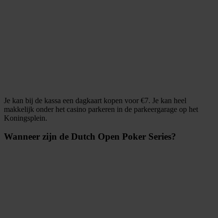
Je kan bij de kassa een dagkaart kopen voor €7. Je kan heel
makkelijk onder het casino parkeren in de parkeergarage op het
Koningsplein.
Wanneer zijn de Dutch Open Poker Series?