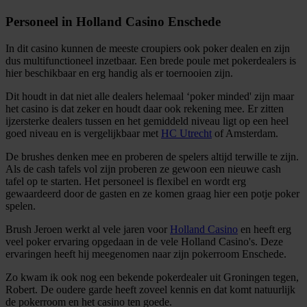
informatie over uw gebruik van onze site met onze
Personeel in Holland Casino Enschede
partners voor social media, adverteren en analyse. Deze
partners kunnen deze gegevens combineren met andere
In dit casino kunnen de meeste croupiers ook poker dealen en zijn
informatie die u aan ze heeft verstrekt of die ze hebben
dus multifunctioneel inzetbaar. Een brede poule met pokerdealers is
hier beschikbaar en erg handig als er toernooien zijn.
verzameld op basis van uw gebruik van hun services.
Dit houdt in dat niet alle dealers helemaal ‘poker minded' zijn maar
het casino is dat zeker en houdt daar ook rekening mee. Er zitten
ijzersterke dealers tussen en het gemiddeld niveau ligt op een heel
goed niveau en is vergelijkbaar met
HC Utrecht
of Amsterdam.
De brushes denken mee en proberen de spelers altijd terwille te zijn.
Als de cash tafels vol zijn proberen ze gewoon een nieuwe cash
tafel op te starten. Het personeel is flexibel en wordt erg
gewaardeerd door de gasten en ze komen graag hier een potje poker
spelen.
Brush Jeroen werkt al vele jaren voor
Holland Casino
en heeft erg
veel poker ervaring opgedaan in de vele Holland Casino's. Deze
ervaringen heeft hij meegenomen naar zijn pokerroom Enschede.
Zo kwam ik ook nog een bekende pokerdealer uit Groningen tegen,
Robert. De oudere garde heeft zoveel kennis en dat komt natuurlijk
de pokerroom en het casino ten goede.