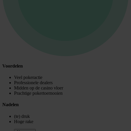
Voordelen
Veel pokeractie
Professionele dealers
Midden op de casino vloer
Prachtige pokertoernooien
Nadelen
(te) druk
Hoge rake