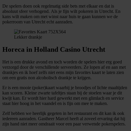
informatie over uw gebruik van onze site met onze
De spelers doen ook regelmatig side bets met elkaar en dat is
partners voor social media, adverteren en analyse. Deze
absoluut sfeer verhogend. Als je fijn wilt pokeren in Utrecht. En
kans wilt maken om met winst naar huis te gaan kunnen we de
partners kunnen deze gegevens combineren met andere
pokerroom van Utrecht echt aanraden.
informatie die u aan ze heeft verstrekt of die ze hebben
verzameld op basis van uw gebruik van hun services.
Lekker drankje
Horeca in Holland Casino Utrecht
Het is een drukke avond en toch worden de spelers hier erg goed
verzorgd door de verschillende serveerders. Ze lopen af en aan met
drankjes en ik hoef zelfs niet eens mijn favorites kaart te laten zien
om een gratis non alcoholisch drankje te krijgen.
Er is een mooie (poker)kaart waarbij je broodjes of lichte maaltijden
kan scoren. Kleine zwarte tafeltjes staan bij de stoelen waar je dit
kwijt kan. Er wordt hier hard gewerkt met een glimlach en service
staat hier hoog in het vaandel en is fijn om mee te maken.
Zelf hebben we heerlijk gegeten in het restaurant en dit kan ik ook
iedereen aanraden. Gastheer Marcel heeft al zoveel ervaring dat hij
zijn hand niet meer omdraait voor een paar verwende pokerspelers.