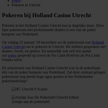
Poker
/
Pokeren in Utrecht
Pokeren bij Holland Casino Utrecht
Pokeren in het Holland Casino Utrecht kan je dagelijks doen. Deze
fijne pokerroom met professionele dealers is een van de poker
hotspots van Nederland.
Op vrijdag 25 januari '19 bezochten we de pokerroom van
Holland
Casino Utrecht
om te pokeren in Utrecht. We hebben gesproken met
dealers, brush, en spelers. En natuurlijk ook zelf een aantal
uur
poker
gespeeld op zowel de No Limit Hold'em als Pot Limit
Omaha tafels.
De pokerroom van Holland Casino Utrecht was in de pokerhype
één van de poker hotspots van Nederland. Zal deze centraal gelegen
pokerroom nog steeds hoge ogen gooien in het Nederlandse
pokerlandschap?
Armijn aan de pokertafel