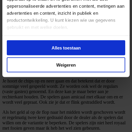
een drankje en grapje.
gepersonaliseerde advertenties en content, metingen aan
advertenties en content, inzicht in publiek en
productontwikkeling. U kunt kiezen wie uw gegevens
Holland Casino Utrecht
gebruikt en met welke doelen.
Als u het toestaat, willen we ook graag:
Alles toestaan
Informatie verzamelen over uw geografische
Pokeren in Utrecht
locatie, die tot een paar meter nauwkeurig kan zijn
Uw apparaat identificeren door het actief te
Weigeren
Sfeer verhogend
scannen op specifieke eigenschappen (fingerprinting)
Lees meer over hoe uw persoonlijke gegevens worden
Je hoort de chips op en neer gaan en dat betekent dat er door
verwerkt en stel uw voorkeuren in het
detailgedeelte
in.
sommige veel gespeeld wordt. Ze worden ook wel de regulars
(vaste gasten) genoemd. En deze kan je maar beter aan je
U kunt uw toestemming op elk moment wijzigen of
rechterkant houden. De spelers gaan amicaal met elkaar om en er
intrekken in de Cookieverklaring.
wordt veel gepraat. Ook zie je dat er flink gestraddled wordt.
Als het geld al op de flop naar het midden wordt geschoven wordt
We gebruiken cookies om content en advertenties te
er regelmatig twee keer gedraaid door de dealer als de spelers dat
personaliseren, om functies voor social media te bieden
willen om de variantie te beperken. De spelers zijn niet heel royaal
met fooien geven maar ik heb het wel zien gebeuren.
en om ons websiteverkeer te analyseren. Ook delen we