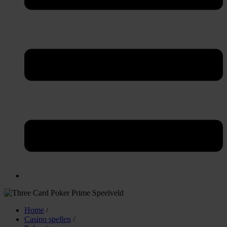
Home
/
Casino spellen
/