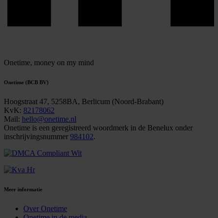
Onetime,
money on my mind
Onetime (BCB BV)
Hoogstraat 47, 5258BA, Berlicum (Noord-Brabant)
KvK:
82178062
Mail:
hello@onetime.nl
Onetime is een geregistreerd woordmerk in de Benelux onder
inschrijvingsnummer
984102
.
Meer informatie
Over Onetime
Onetime in de media