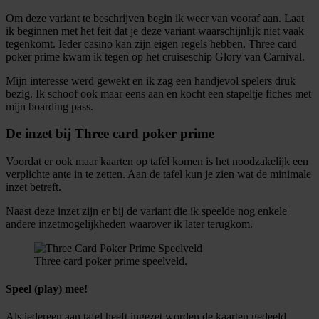
Om deze variant te beschrijven begin ik weer van vooraf aan. Laat
ik beginnen met het feit dat je deze variant waarschijnlijk niet vaak
tegenkomt. Ieder casino kan zijn eigen regels hebben. Three card
poker prime kwam ik tegen op het cruiseschip Glory van Carnival.
Mijn interesse werd gewekt en ik zag een handjevol spelers druk
bezig. Ik schoof ook maar eens aan en kocht een stapeltje fiches met
mijn boarding pass.
De inzet bij Three card poker prime
Voordat er ook maar kaarten op tafel komen is het noodzakelijk een
verplichte ante in te zetten. Aan de tafel kun je zien wat de minimale
inzet betreft.
Naast deze inzet zijn er bij de variant die ik speelde nog enkele
andere inzetmogelijkheden waarover ik later terugkom.
Three card poker prime speelveld.
Speel (play) mee!
Als iedereen aan tafel heeft ingezet worden de kaarten gedeeld.