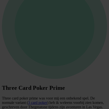
Three Card Poker Prime
Three card poker prime was voor mij een onbekend spel. De
normale variant (
3 card poker
) heb ik weleens voorbij zien komen,
geschreven door Thegreatone tijdens zijn avonturen in Las Vegas.