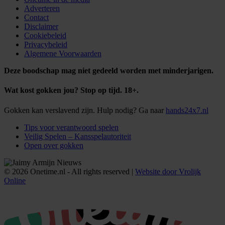
Adverteren
Contact
Disclaimer
Cookiebeleid
Privacybeleid
Algemene Voorwaarden
Deze boodschap mag niet gedeeld worden met minderjarigen.
Wat kost gokken jou? Stop op tijd. 18+.
Gokken kan verslavend zijn. Hulp nodig? Ga naar
hands24x7.nl
Tips voor verantwoord spelen
Veilig Spelen – Kansspelautoriteit
Open over gokken
© 2026 Onetime.nl - All rights reserved |
Website door Vrolijk
Online