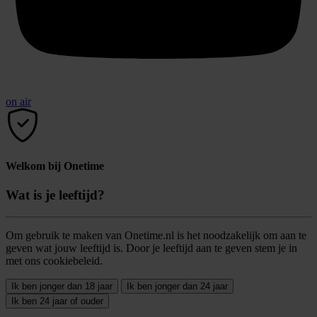
on air
Welkom bij Onetime
Wat is je leeftijd?
Om gebruik te maken van Onetime.nl is het noodzakelijk om aan te
geven wat jouw leeftijd is. Door je leeftijd aan te geven stem je in
met ons cookiebeleid.
Ik ben jonger dan 18 jaar
Ik ben jonger dan 24 jaar
Ik ben 24 jaar of ouder