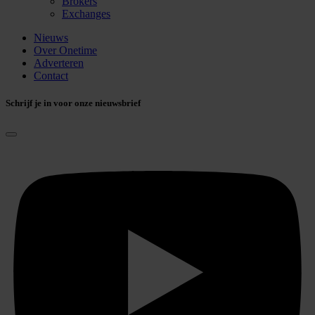
Brokers
Exchanges
Nieuws
Over Onetime
Adverteren
Contact
Schrijf je in voor onze nieuwsbrief