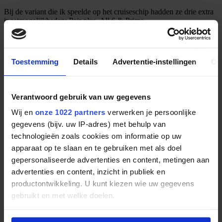
Bij de variant die ik speelde op het cruiseschip hadden ze drie extra
inzetmogelijkheden: Pair plus, All 6 & Prime.
Side bets prime poker.
Toestemming
Details
Advertentie-instellingen
Ov
Pair plus
Deze extra inzetmogelijkheid kun je kiezen om misschien wel een
leuke klapper te maken. Deze inzetmogelijkheid staat los van de
Verantwoord gebruik van uw gegevens
kaarten van de bank. Als je niets hit wordt de inzet weggenomen.
Wij en
onze 1022 partners
verwerken je persoonlijke
Je hit een prijs wanneer je een paar of hoger hebt. De volgende
gegevens (bijv. uw IP-adres) met behulp van
uitbetalingen kun je treffen bij deze inzetmogelijkheid:
technologieën zoals cookies om informatie op uw
Straight Flush: 40X inzet pair plus;
apparaat op te slaan en te gebruiken met als doel
3 of a kind: 30X inzet pair plus;
gepersonaliseerde advertenties en content, metingen aan
Straight: 6X inzet pair plus;
advertenties en content, inzicht in publiek en
Flush: 3X inzet pair plus;
Paartje: 1X inzet pair plus.
productontwikkeling. U kunt kiezen wie uw gegevens
gebruikt en met welke doelen.
Zo kan het dus zijn dat je een hand krijgt waarbij je een paartje treft.
De bank treft een hoger paar. Je verlies je ante, je inzet, maar je
krijgt we je pair plus inzet uitbetaald.
Als u het toestaat, willen we ook graag: