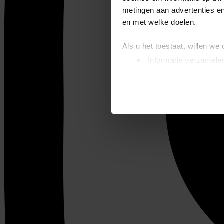
metingen aan advertenties en
en met welke doelen.
Als u het toestaat, willen we
Informatie verzamelen
Uw apparaat identific
Lees meer over hoe uw perso
toestemming op elk moment wi
We gebruiken cookies om cont
websiteverkeer te analyseren
media, adverteren en analys
verstrekt of die ze hebben v