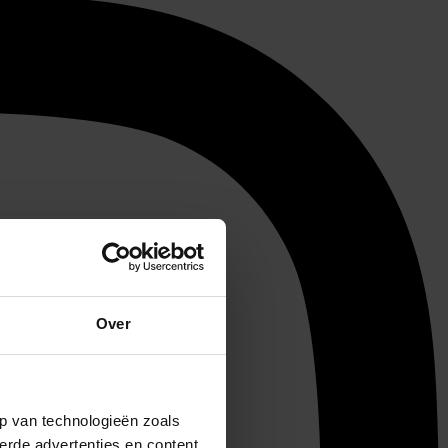
Over
p van technologieën zoals
erde advertenties en content,