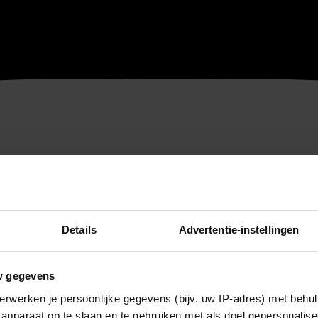
Details
Advertentie-instellingen
w gegevens
erwerken je persoonlijke gegevens (bijv. uw IP-adres) met behul
apparaat op te slaan en te gebruiken met als doel gepersonalise