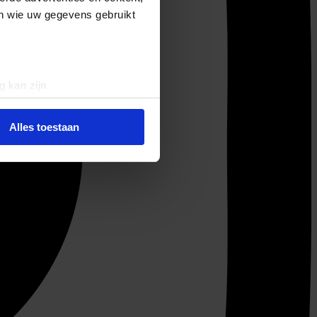
en wie uw gegevens gebruikt
g kan zijn
erprinting)
t
detailgedeelte
in. U kunt uw
Alles toestaan
 media te bieden en om ons
ze partners voor social
nformatie die u aan ze heeft