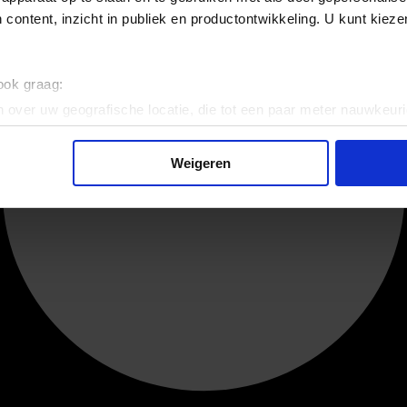
 content, inzicht in publiek en productontwikkeling. U kunt kiez
 ook graag:
 over uw geografische locatie, die tot een paar meter nauwkeuri
eren door het actief te scannen op specifieke eigenschappen (fing
onlijke gegevens worden verwerkt en stel uw voorkeuren in he
Weigeren
jzigen of intrekken in de Cookieverklaring.
ent en advertenties te personaliseren, om functies voor social
. Ook delen we informatie over uw gebruik van onze site met on
e. Deze partners kunnen deze gegevens combineren met andere i
erzameld op basis van uw gebruik van hun services.