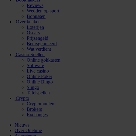
Reviews
Wedden op sport
Bonussen
Over knaken
Loterijen
Oscars
Prijzengeld
Beursgenoteerd
Wat verdient
Casino Spellen
Online gokkasten
Software
Live casino
Online Poker
Online Bingo
Slingo
Tafelspellen
Crypto
Cryptomunten
Brokers
Exchanges
Nieuws
Over Onetime
Adverteren