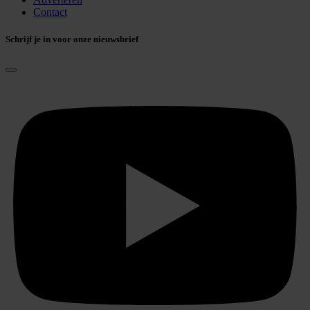
Contact
Schrijf je in voor onze nieuwsbrief