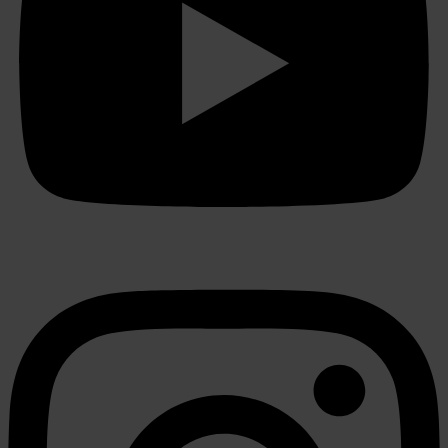
en om ons websiteverkeer te analyseren. Ook delen we
informatie over uw gebruik van onze site met onze
partners voor social media, adverteren en analyse. Deze
partners kunnen deze gegevens combineren met andere
informatie die u aan ze heeft verstrekt of die ze hebben
verzameld op basis van uw gebruik van hun services.