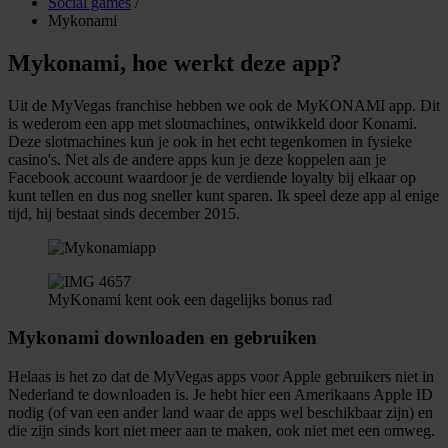
Social games
/
Mykonami
Mykonami, hoe werkt deze app?
Uit de MyVegas franchise hebben we ook de MyKONAMI app. Dit
is wederom een app met slotmachines, ontwikkeld door Konami.
Deze slotmachines kun je ook in het echt tegenkomen in fysieke
casino's. Net als de andere apps kun je deze koppelen aan je
Facebook account waardoor je de verdiende loyalty bij elkaar op
kunt tellen en dus nog sneller kunt sparen. Ik speel deze app al enige
tijd, hij bestaat sinds december 2015.
MyKonami kent ook een dagelijks bonus rad
Mykonami downloaden en gebruiken
Helaas is het zo dat de MyVegas apps voor Apple gebruikers niet in
Nederland te downloaden is. Je hebt hier een Amerikaans Apple ID
nodig (of van een ander land waar de apps wel beschikbaar zijn) en
die zijn sinds kort niet meer aan te maken, ook niet met een omweg.