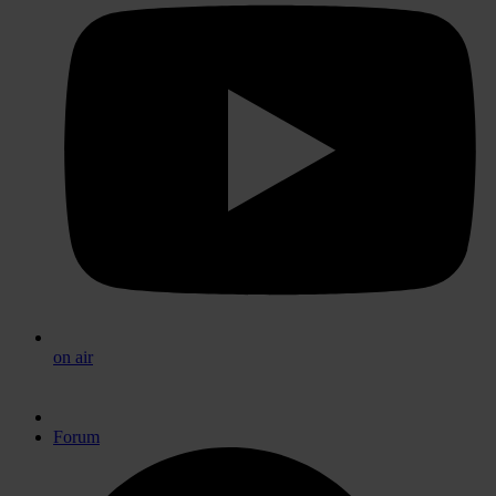
on air
Forum