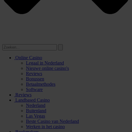
Online Casino
Legaal in Nederland
Nieuwe online casino's
Reviews
Bonussen
Betaalmethodes
Software
Reviews
Landbased Casino
Nederland
Buitenland
Las Vegas
Beste Casino van Nederland
Werken in het casino
Bookmakers