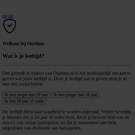
on air
Welkom bij Onetime
Wat is je leeftijd?
Om gebruik te maken van Onetime.nl is het noodzakelijk om aan te
geven wat jouw leeftijd is. Door je leeftijd aan te geven stem je in
met ons cookiebeleid.
Ik ben jonger dan 18 jaar
Ik ben jonger dan 24 jaar
Ik ben 24 jaar of ouder
De leeftijd dient naar waarheid te worden ingevuld. Verder bevestig
je hiermee dat je 24 jaar of ouder bent, dat je je bewust bent van de
risico's van online kansspelen, en dat je momenteel niet bent
uitgesloten van deelname aan kansspelen.