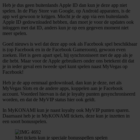
Heb je dus geen buitenlands Apple ID dan kun je deze app niet
spelen. In de Play Store van Google, op Android apparaten, is de
app wel gewoon te krijgen. Mocht je de app via een buitenlands
Apple ID gedownloaded hebben, dan moet je voor de updates ook
inloggen met dat ID, anders kun je op een gegeven moment niet
meer spelen.
Goed nieuws is wel dat deze app ook als Facebook spel beschikbaar
is (op Facebook en in de Facebook Gameroom), gewoon even
zoeken. Het is geen apart spel, hij synchroniseert met de app als je
die hebt. Maar voor de Apple gebruikers onder ons betekent dit dat
je in ieder geval een tweede spel kunt spelen naast MyVegas op
Facebook!
Heb je de app eenmaal gedownload, dan kun je deze, net als
MyVegas Slots en de andere apps, koppelen aan je Facebook
account. Voordeel hiervan is dat je loyalty punten gesynchroniseerd
worden, en dat de MyVIP status hier ook geldt.
In MyKONAMI kun je naast loyalty ook MyVIP punten sparen.
Daarnaast heb je in MyKONAMI tickets, deze kun je inzetten in
een soort bonusspelen.
Met tickets kun je speciale bonusspellen spelen