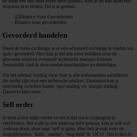
de slaap een buy limit-order heeft geraakt, hoef je nu niet apart een
stop-loss in te stellen. Dit is al gedaan.
Binance voor gevorderden
Gevorderd handelen
Naast de basis exchange, is er een advanced exchange te vinden via
spot> gevorderd. Hier kun je net iets meer bekijken over de
gewenste munt en eventuele technische analyses loslaten.
Persoonlijk vind ik deze modus inzichtelijker en duidelijker.
Via het tabblad 'trading view' kun je alle instrumenten aanklikken
die nodig zijn voor een technische analyse. Daarnaast kun je
eenvoudig switchen tussen ‘spot trading' en ‘margin trading'.
Daarover later meer.
Sell order
Je bent al een tijdje verder en het is tijd om je cryptogeld te
verzilveren. Net zoals je een aankoop hebt gedaan, kun je ook een
verkoop doen, door naar ‘sell' te gaan. Hier heb je ook weer de
mogelijkheden: ‘limit', ‘market', ‘stop-limit' & ‘OCO'. Het is dus de