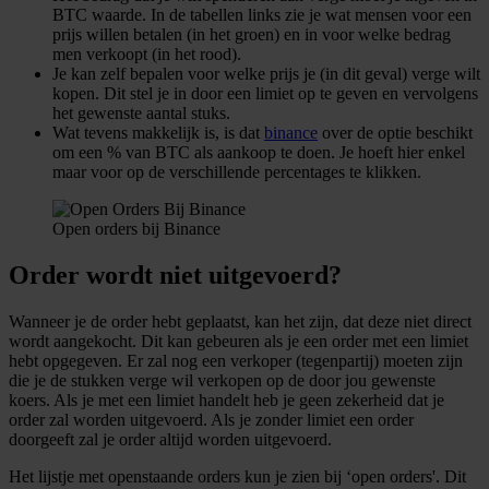
BTC waarde. In de tabellen links zie je wat mensen voor een
prijs willen betalen (in het groen) en in voor welke bedrag
men verkoopt (in het rood).
Je kan zelf bepalen voor welke prijs je (in dit geval) verge wilt
kopen. Dit stel je in door een limiet op te geven en vervolgens
het gewenste aantal stuks.
Wat tevens makkelijk is, is dat
binance
over de optie beschikt
om een % van BTC als aankoop te doen. Je hoeft hier enkel
maar voor op de verschillende percentages te klikken.
Open orders bij Binance
Order wordt niet uitgevoerd?
Wanneer je de order hebt geplaatst, kan het zijn, dat deze niet direct
wordt aangekocht. Dit kan gebeuren als je een order met een limiet
hebt opgegeven. Er zal nog een verkoper (tegenpartij) moeten zijn
die je de stukken verge wil verkopen op de door jou gewenste
koers. Als je met een limiet handelt heb je geen zekerheid dat je
order zal worden uitgevoerd. Als je zonder limiet een order
doorgeeft zal je order altijd worden uitgevoerd.
Het lijstje met openstaande orders kun je zien bij ‘open orders'. Dit