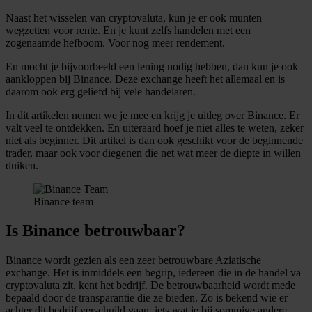
Naast het wisselen van cryptovaluta, kun je er ook munten
wegzetten voor rente. En je kunt zelfs handelen met een
zogenaamde hefboom. Voor nog meer rendement.
En mocht je bijvoorbeeld een lening nodig hebben, dan kun je ook
aankloppen bij Binance. Deze exchange heeft het allemaal en is
daarom ook erg geliefd bij vele handelaren.
In dit artikelen nemen we je mee en krijg je uitleg over Binance. Er
valt veel te ontdekken. En uiteraard hoef je niet alles te weten, zeker
niet als beginner. Dit artikel is dan ook geschikt voor de beginnende
trader, maar ook voor diegenen die net wat meer de diepte in willen
duiken.
Binance team
Is Binance betrouwbaar?
Binance wordt gezien als een zeer betrouwbare Aziatische
exchange. Het is inmiddels een begrip, iedereen die in de handel va
cryptovaluta zit, kent het bedrijf. De betrouwbaarheid wordt mede
bepaald door de transparantie die ze bieden. Zo is bekend wie er
achter dit bedrijf verschuild gaan, iets wat je bij sommige andere