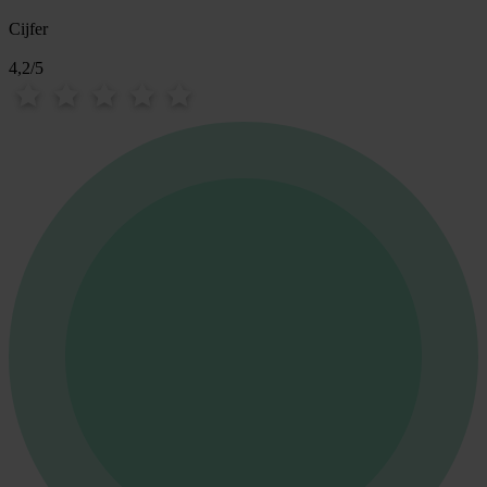
Cijfer
4,2
/
5