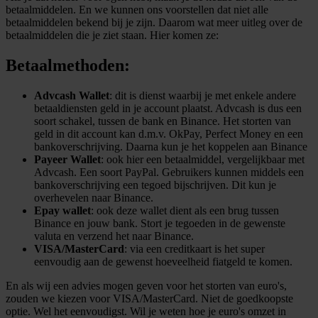
betaalmiddelen. En we kunnen ons voorstellen dat niet alle
betaalmiddelen bekend bij je zijn. Daarom wat meer uitleg over de
betaalmiddelen die je ziet staan. Hier komen ze:
Betaalmethoden:
Advcash Wallet
: dit is dienst waarbij je met enkele andere
betaaldiensten geld in je account plaatst. Advcash is dus een
soort schakel, tussen de bank en Binance. Het storten van
geld in dit account kan d.m.v. OkPay, Perfect Money en een
bankoverschrijving. Daarna kun je het koppelen aan Binance
Payeer Wallet
: ook hier een betaalmiddel, vergelijkbaar met
Advcash. Een soort PayPal. Gebruikers kunnen middels een
bankoverschrijving een tegoed bijschrijven. Dit kun je
overhevelen naar Binance.
Epay wallet
: ook deze wallet dient als een brug tussen
Binance en jouw bank. Stort je tegoeden in de gewenste
valuta en verzend het naar Binance.
VISA/MasterCard
: via een creditkaart is het super
eenvoudig aan de gewenst hoeveelheid fiatgeld te komen.
En als wij een advies mogen geven voor het storten van euro's,
zouden we kiezen voor VISA/MasterCard. Niet de goedkoopste
optie. Wel het eenvoudigst. Wil je weten hoe je euro's omzet in