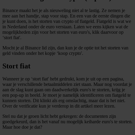
informatie over uw gebruik van onze site met onze
Binance maakt het je als nieuweling niet al te lastig. Ze nemen je
partners voor social media, adverteren en analyse. Deze
mee aan het handje, stap voor stap. En een van de eerste dingen die
partners kunnen deze gegevens combineren met andere
je kunt doen, is het storten van crypto of fiatgeld. Fiatgeld is wat we
informatie die u aan ze heeft verstrekt of die ze hebben
in Nederland onder de euro verstaan. Laten we eens kijken wat de
mogelijkheden zijn voor het storten van euro's, klik daarvoor op
verzameld op basis van uw gebruik van hun services.
‘stort fiat'.
Mocht je al Binance lid zijn, dan kun je de optie tot het storten van
geld vinden onder het kopje ‘koop crypto'.
Stort fiat
Wanneer je op ‘stort fiat' hebt gedrukt, kom je uit op een pagina,
waar je verschillende betaalmiddelen ziet staan. Maar nog voordat je
aan de slag kunt gaan om daadwerkelijk euro's te storten, krijg je
een pop-up in beeld. Je moet je namelijk identificeren om fiatgeld te
kunnen storten. Dit klinkt als erg omslachtig, maar dat is het niet.
Over de verificatie kun je verderop in dit artikel meer lezen.
Stel nu dat je groen licht hebt gekregen: de documenten zijn
goedgekeurd, dan is het vanaf nu mogelijk keiharde euro's te storten.
Maar hoe doe je dat?