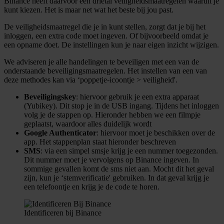
Binance heeft daarvoor een drietal veiligheidsmaatregelen waaruit je
kunt kiezen. Het is maar net wat het beste bij jou past.
De veiligheidsmaatregel die je in kunt stellen, zorgt dat je bij het
inloggen, een extra code moet ingeven. Of bijvoorbeeld omdat je
een opname doet. De instellingen kun je naar eigen inzicht wijzigen.
We adviseren je alle handelingen te beveiligen met een van de
onderstaande beveiligingsmaatregelen. Het instellen van een van
deze methodes kan via ‘poppetje-icoontje > veiligheid'.
Beveiligingskey
: hiervoor gebruik je een extra apparaat
(Yubikey). Dit stop je in de USB ingang. Tijdens het inloggen
volg je de stappen op. Hieronder hebben we een filmpje
geplaatst, waardoor alles duidelijk wordt
Google Authenticator
: hiervoor moet je beschikken over de
app. Het stappenplan staat hieronder beschreven
SMS
: via een simpel smsje krijg je een nummer toegezonden.
Dit nummer moet je vervolgens op Binance ingeven. In
sommige gevallen komt de sms niet aan. Mocht dit het geval
zijn, kun je ‘stemverificatie' gebruiken. In dat geval krijg je
een telefoontje en krijg je de code te horen.
Identificeren bij Binance