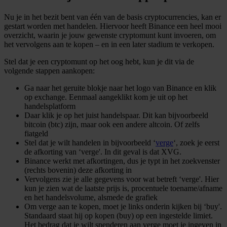
Nu je in het bezit bent van één van de basis cryptocurrencies, kan er
gestart worden met handelen. Hiervoor heeft Binance een heel mooi
overzicht, waarin je jouw gewenste cryptomunt kunt invoeren, om
het vervolgens aan te kopen – en in een later stadium te verkopen.
Stel dat je een cryptomunt op het oog hebt, kun je dit via de
volgende stappen aankopen:
Ga naar het geruite blokje naar het logo van Binance en klik
op exchange. Eenmaal aangeklikt kom je uit op het
handelsplatform
Daar klik je op het juist handelspaar. Dit kan bijvoorbeeld
bitcoin (btc) zijn, maar ook een andere altcoin. Of zelfs
fiatgeld
Stel dat je wilt handelen in bijvoorbeeld ‘
verge
‘, zoek je eerst
de afkorting van ‘verge'. In dit geval is dat XVG.
Binance werkt met afkortingen, dus je typt in het zoekvenster
(rechts bovenin) deze afkorting in
Vervolgens zie je alle gegevens voor wat betreft ‘verge'. Hier
kun je zien wat de laatste prijs is, procentuele toename/afname
en het handelsvolume, alsmede de grafiek
Om verge aan te kopen, moet je links onderin kijken bij ‘buy'.
Standaard staat hij op kopen (buy) op een ingestelde limiet.
Het bedrag dat je wilt spenderen aan verge moet je ingeven in