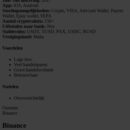
Jaar van lancering:
2017
App:
iOS, Android
Stortingsmogelijkheden:
Crypto, VISA, Advcash Wallet, Payeer
Wallet, Epay wallet, SEPA
Aantal cryptovaluta:
150+
Uitbetalen naar bank:
Nee
Stablecoins:
USDT, TUSD, PAX, USDC, BUSD
Vestigingsland:
Malta
Voordelen
Lage fees
Veel handelsparen
Groot handelsvolume
Betrouwbaar
Nadelen
Onoverzichtelijk
Onetime
Binance
Binance