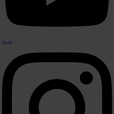
On air