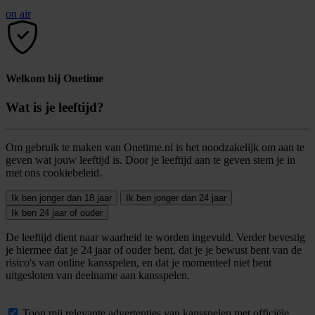
on air
Welkom bij Onetime
Wat is je leeftijd?
Om gebruik te maken van Onetime.nl is het noodzakelijk om aan te
geven wat jouw leeftijd is. Door je leeftijd aan te geven stem je in
met ons cookiebeleid.
Ik ben jonger dan 18 jaar
Ik ben jonger dan 24 jaar
Ik ben 24 jaar of ouder
De leeftijd dient naar waarheid te worden ingevuld. Verder bevestig
je hiermee dat je 24 jaar of ouder bent, dat je je bewust bent van de
risico's van online kansspelen, en dat je momenteel niet bent
uitgesloten van deelname aan kansspelen.
Toon mij relevante advertenties van kansspelen met officiële