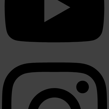
en om ons websiteverkeer te analyseren. Ook delen we
informatie over uw gebruik van onze site met onze
partners voor social media, adverteren en analyse. Deze
partners kunnen deze gegevens combineren met andere
informatie die u aan ze heeft verstrekt of die ze hebben
verzameld op basis van uw gebruik van hun services.