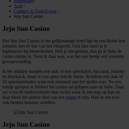
Buitenland
/
Azië
/
Casino's in Zuid-Korea
/
Jeju Sun Casino
Jeju Sun Casino
Het Jeju Sun Casino in het gelijknamige hotel ligt op een kleine tien
minuten met de bus van het vliegveld. Ook hier moet je je
legitimeren bij binnenkomst. Heb je dat gedaan, dan ga je links de
casino ruimte in. Toen ik daar was, was het een beetje een vreemde
gewaarwording.
In het midden stonden een stuk of tien speeltafels, baccarat, roulette
en blackjack, maar er was geen enkele dealer. Rondom een stuk of
50 speelautomaten waar ook niemand aan het spelen was. Na een
rondje gelopen te hebben het casino uit gelopen naar de balie. Daar
zei wees de medewerkster naar rechts waar ik een trap op kan en
daar bleek het andere deel van het
casino
te zijn. Had ze me toch
ook meteen kunnen vertellen.
Jeju Sun Casino