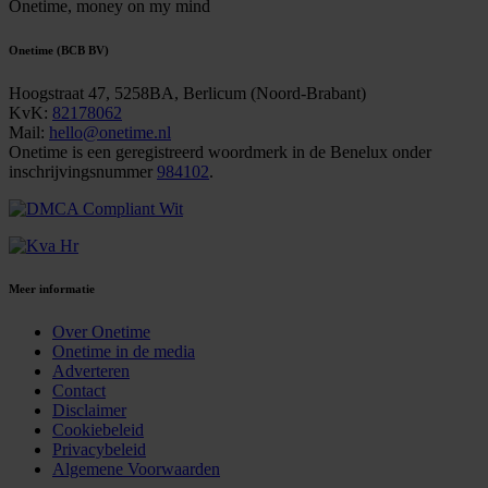
Onetime,
money on my mind
Onetime (BCB BV)
Hoogstraat 47, 5258BA, Berlicum (Noord-Brabant)
KvK:
82178062
Mail:
hello@onetime.nl
Onetime is een geregistreerd woordmerk in de Benelux onder
inschrijvingsnummer
984102
.
Meer informatie
Over Onetime
Onetime in de media
Adverteren
Contact
Disclaimer
Cookiebeleid
Privacybeleid
Algemene Voorwaarden