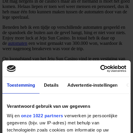
Dit mag nergens in de casino's maar als er niemand is moet het goed
komen. Helaas liepen er toen wel weer mensen en personeel, dus ik
heb maar één foto kunnen maken tussen de automaten door van de
lege speelzaal.
Beneden heb ik een tijdje op verschillende automaten gespeeld en
de spandoek die buiten aan de gevel hangt, hing er niet voor niets.
Enjoy more luck at Jeju Sun Casino. In totaal heb ik daar op
de
automaten
een winst gemaakt van 300.000 won, waardoor ik
weer nagenoeg breakeven was voor de trip.
Op loopafstand van het Jeju Sun Casino vind je een vestiging van
het Paradise Casino, in het Grand Hotel.
Actualiteit – Jeju Sun Casino blijft geopend
Toestemming
Details
Advertentie-instellingen
Ov
Jeju Sun Casino is geopend in het Jeju Sun Hotel, centraal gelegen
in Jeju City en op ongeveer vijf minuten rijden van de internationale
luchthaven. De casinovloer is 24 uur per dag toegankelijk.
Verantwoord gebruik van uw gegevens
Zoals bij vrijwel alle casino’s op Jeju is het casino uitsluitend
toegankelijk voor buitenlandse bezoekers. Neem daarom een geldig
Wij en
onze 1022 partners
verwerken je persoonlijke
paspoort mee. Het spelaanbod bestaat voornamelijk uit
baccarat
,
gegevens (bijv. uw IP-adres) met behulp van
blackjack, roulette en andere tafelspellen, aangevuld met
afzonderlijke ruimtes voor premiumspelers.
technologieën zoals cookies om informatie op uw