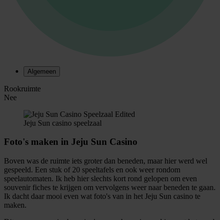
Algemeen
Rookruimte
Nee
Jeju Sun casino speelzaal
Foto's maken in Jeju Sun Casino
Boven was de ruimte iets groter dan beneden, maar hier werd wel
gespeeld. Een stuk of 20 speeltafels en ook weer rondom
speelautomaten. Ik heb hier slechts kort rond gelopen om even
souvenir fiches te krijgen om vervolgens weer naar beneden te gaan.
Ik dacht daar mooi even wat foto's van in het Jeju Sun casino te
maken.