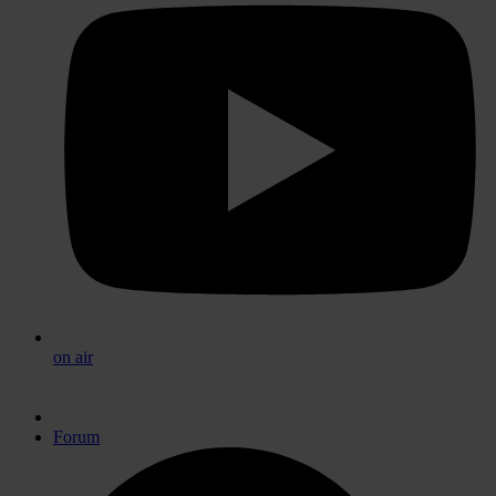
on air
Forum