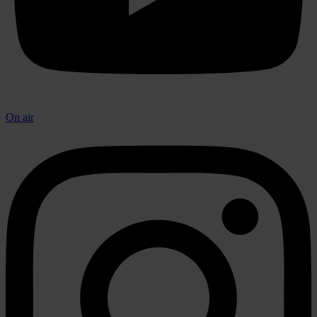
On air