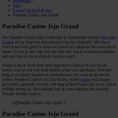
Buitenland
/
Azië
/
Casino's in Zuid-Korea
/
Paradise Casino Jeju Grand
Paradise Casino Jeju Grand
Het Paradise Casino Jeju Grand ligt op loopafstand van het
Jeju Sun
Casino
en op ongeveer tien minuten van het vliegveld. Met mooi
weer is het zelfs goed te doen om vanaf het vliegveld hier naar toe te
lopen. Zo zie je ook nog wat van Jeju city wat je normaal gesproken
niet zou zijn en dat is altijd de moeite waard.
Nadat je bij de front desk bent ingecheckt, kom je in een mooie
entree waar je een foto kunt maken achter een speeltafel. Ook hier
krijg je een pakje kaarten en dobbelstenen, net zoals in de meeste
andere Paradise Casino's in Zuid Korea. In het
casino
zelf mogen
geen foto's gemaakt worden. Dit mag in heel Korea niet en ze zijn er
redelijk streng op. Desondanks heb ik soms stiekem een (wazig)
fotootje kunnen maken.
Paradise Casino Jeju Grand