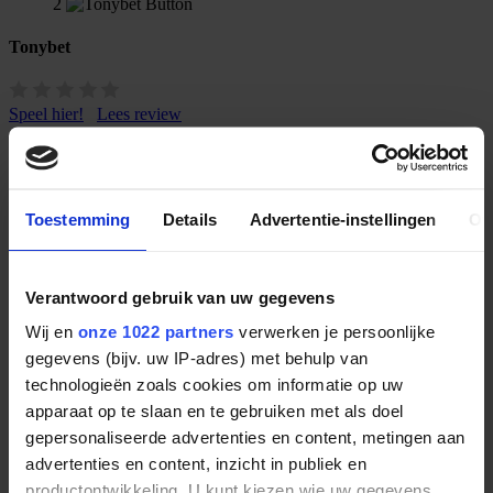
2
Tonybet
Speel hier!
Lees review
Advertentie
3
Starcasino
Toestemming
Details
Advertentie-instellingen
Ov
Speel hier!
Lees review
Verantwoord gebruik van uw gegevens
Conclusie
Wij en
onze 1022 partners
verwerken je persoonlijke
gegevens (bijv. uw IP-adres) met behulp van
Net als in Seoul en Busan is het Paradise casino in Jeju city één van
technologieën zoals cookies om informatie op uw
de mooiere casino's in de stad. Net even wat meer service bij de
apparaat op te slaan en te gebruiken met als doel
entree met een leuk presentje en mooi aangekleed. Mocht je ooit in
Jeju City komen en de tijd hebben om een casino te bezoeken, dan
gepersonaliseerde advertenties en content, metingen aan
is het Paradise Casino Jeju Grand een goede keuze.
advertenties en content, inzicht in publiek en
productontwikkeling. U kunt kiezen wie uw gegevens