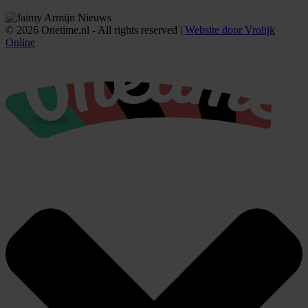
© 2026 Onetime.nl - All rights reserved |
Website door Vrolijk
Online