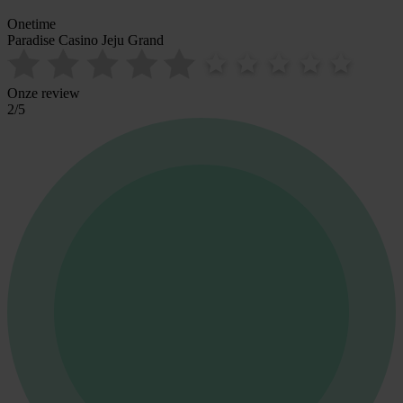
Onetime
Paradise Casino Jeju Grand
Onze review
2
/
5