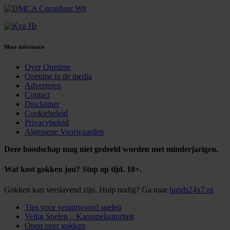
Meer informatie
Over Onetime
Onetime in de media
Adverteren
Contact
Disclaimer
Cookiebeleid
Privacybeleid
Algemene Voorwaarden
Deze boodschap mag niet gedeeld worden met minderjarigen.
Wat kost gokken jou? Stop op tijd. 18+.
Gokken kan verslavend zijn. Hulp nodig? Ga naar
hands24x7.nl
Tips voor verantwoord spelen
Veilig Spelen – Kansspelautoriteit
Open over gokken