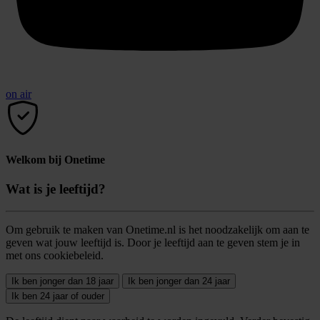
on air
Welkom bij Onetime
Wat is je leeftijd?
Om gebruik te maken van Onetime.nl is het noodzakelijk om aan te
geven wat jouw leeftijd is. Door je leeftijd aan te geven stem je in
met ons cookiebeleid.
Ik ben jonger dan 18 jaar
Ik ben jonger dan 24 jaar
Ik ben 24 jaar of ouder