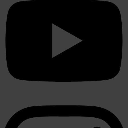
We gebruiken cookies om content en advertenties te
personaliseren, om functies voor social media te bieden
en om ons websiteverkeer te analyseren. Ook delen we
informatie over uw gebruik van onze site met onze
partners voor social media, adverteren en analyse. Deze
partners kunnen deze gegevens combineren met andere
informatie die u aan ze heeft verstrekt of die ze hebben
verzameld op basis van uw gebruik van hun services.