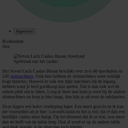
Algemeen
Rookruimte
Nee
Spelezaal van het casino
Het Seven Luck Casino Busan beschikt over zo'n 40 speeltafels en
100
slotmachines
. Ook hier hebben de slotmachines weer redelijk
hoge limieten. Hoewel ze ook een rijtje machines bij de ingang
hebben waar je heel goedkoop kan spelen. Dat is dan ook wel de
minste plek om te zitten. Loop je door dan kom je eerst bij de andere
slotmachines en loop je hier langs, dan kijk je uit over de tafelspelen.
Deze liggen een halve verdieping lager. Een mooi gezicht en ik kan
me voorstellen als je hier 's avonds komt en het is vol, dat er dan een
heerlijke casino sfeer hangt. Op het moment dat ik er was, was meer
dan de helft van de tafels leeg. Ook al werd er op de andere tafels
wel druk gegokt, is de sfeer dan toch minder.