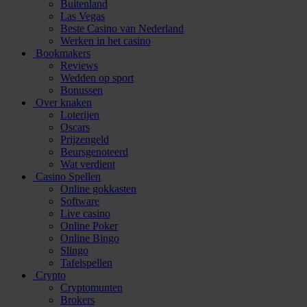
Buitenland
Las Vegas
Beste Casino van Nederland
Werken in het casino
Bookmakers
Reviews
Wedden op sport
Bonussen
Over knaken
Loterijen
Oscars
Prijzengeld
Beursgenoteerd
Wat verdient
Casino Spellen
Online gokkasten
Software
Live casino
Online Poker
Online Bingo
Slingo
Tafelspellen
Crypto
Cryptomunten
Brokers