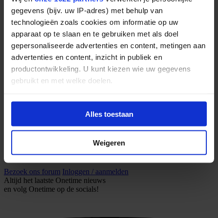
vestigingen: Seoul Gangnam, Seoul Dragon City en Busan Lotte.
gegevens (bijv. uw IP-adres) met behulp van
De voormalige vestiging bij het Millennium Seoul Hilton is verhuisd
technologieën zoals cookies om informatie op uw
naar Seoul Dragon City.
apparaat op te slaan en te gebruiken met als doel
De casino’s zijn 24 uur per dag geopend en uitsluitend toegankelijk
gepersonaliseerde advertenties en content, metingen aan
voor buitenlandse bezoekers van 19 jaar en ouder. Bij de ingang
moet je een geldig paspoort laten zien. Het spelaanbod bestaat onder
advertenties en content, inzicht in publiek en
meer uit baccarat, blackjack, roulette, tai sai,
poker
, speelautomaten
productontwikkeling. U kunt kiezen wie uw gegevens
en elektronische tafelspellen.
gebruikt en met welke doelen.
Seven Luck is geen compleet casinoresort, maar een keten van
moderne stadscasino’s waar het gokken centraal staat. De
Als u het toestaat, willen we ook graag:
vestigingen in Seoul zijn aantrekkelijk voor een stedentrip, terwijl
Alles toestaan
Seven Luck Casino Busan Lotte dankzij de ligging in het centrum
Informatie verzamelen over uw geografische
van Busan eenvoudig te combineren is met winkels, restaurants en
locatie, die tot een paar meter nauwkeurig kan zijn
andere bezienswaardigheden.
Uw apparaat identificeren door het actief te
Weigeren
Praat mee over casino's in Zuid-Korea
scannen op specifieke eigenschappen (fingerprinting)
Lees meer over hoe uw persoonlijke gegevens worden
Bezoek ons forum
Inloggen / aanmelden
verwerkt en stel uw voorkeuren in het
detailgedeelte
in.
Altijd het laatste Onetime nieuws
U kunt uw toestemming op elk moment wijzigen of
en volg
Onetime
op de socials!
intrekken in de Cookieverklaring.