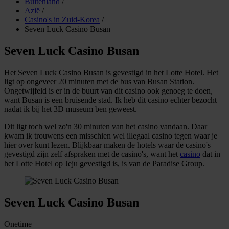
Buitenland
/
Azië
/
Casino's in Zuid-Korea
/
Seven Luck Casino Busan
Seven Luck Casino Busan
Het Seven Luck Casino Busan is gevestigd in het Lotte Hotel. Het
ligt op ongeveer 20 minuten met de bus van Busan Station.
Ongetwijfeld is er in de buurt van dit casino ook genoeg te doen,
want Busan is een bruisende stad. Ik heb dit casino echter bezocht
nadat ik bij het 3D museum ben geweest.
Dit ligt toch wel zo'n 30 minuten van het casino vandaan. Daar
kwam ik trouwens een misschien wel illegaal casino tegen waar je
hier over kunt lezen. Blijkbaar maken de hotels waar de casino's
gevestigd zijn zelf afspraken met de casino's, want het
casino
dat in
het Lotte Hotel op Jeju gevestigd is, is van de Paradise Group.
Seven Luck Casino Busan
Onetime