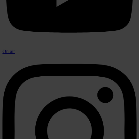
On air