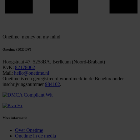
Onetime,
money on my mind
Onetime (BCB BV)
Hoogstraat 47, 5258BA, Berlicum (Noord-Brabant)
KvK:
82178062
Mail:
hello@onetime.nl
Onetime is een geregistreerd woordmerk in de Benelux onder
inschrijvingsnummer
984102
.
Meer informatie
Over Onetime
Onetime in de media