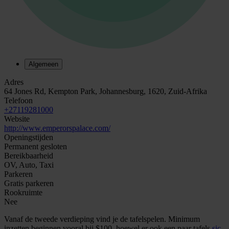
Algemeen
Adres
64 Jones Rd, Kempton Park, Johannesburg, 1620, Zuid-Afrika
Telefoon
+27119281000
Website
http://www.emperorspalace.com/
Openingstijden
Permanent gesloten
Bereikbaarheid
OV, Auto, Taxi
Parkeren
Gratis parkeren
Rookruimte
Nee
Vanaf de tweede verdieping vind je de tafelspelen. Minimum
inzetten beginnen vooral bij $100, hoewel er ook een paar tafels
sic