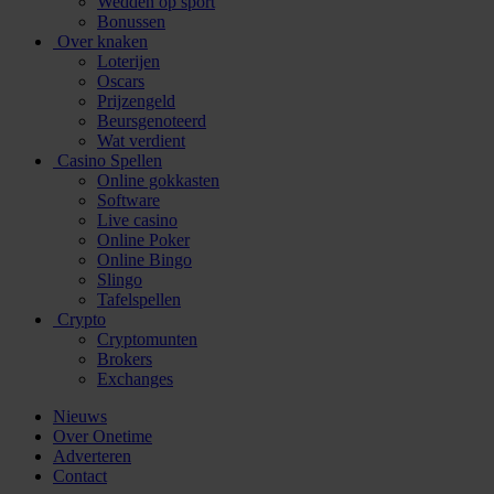
Wedden op sport
Bonussen
Over knaken
Loterijen
Oscars
Prijzengeld
Beursgenoteerd
Wat verdient
Casino Spellen
Online gokkasten
Software
Live casino
Online Poker
Online Bingo
Slingo
Tafelspellen
Crypto
Cryptomunten
Brokers
Exchanges
Nieuws
Over Onetime
Adverteren
Contact