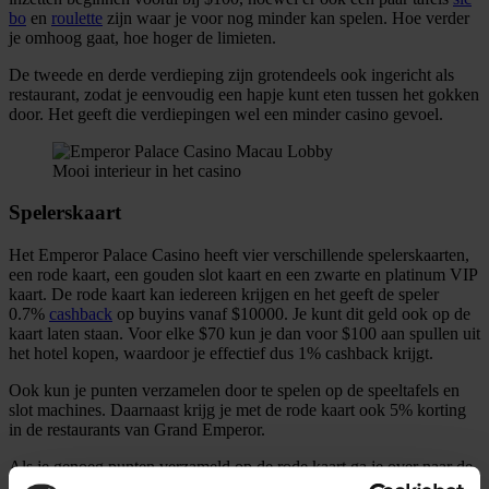
bo
en
roulette
zijn waar je voor nog minder kan spelen. Hoe verder
je omhoog gaat, hoe hoger de limieten.
De tweede en derde verdieping zijn grotendeels ook ingericht als
restaurant, zodat je eenvoudig een hapje kunt eten tussen het gokken
door. Het geeft die verdiepingen wel een minder casino gevoel.
Mooi interieur in het casino
Spelerskaart
Het Emperor Palace Casino heeft vier verschillende spelerskaarten,
een rode kaart, een gouden slot kaart en een zwarte en platinum VIP
kaart. De rode kaart kan iedereen krijgen en het geeft de speler
0.7%
cashback
op buyins vanaf $10000. Je kunt dit geld ook op de
kaart laten staan. Voor elke $70 kun je dan voor $100 aan spullen uit
het hotel kopen, waardoor je effectief dus 1% cashback krijgt.
Ook kun je punten verzamelen door te spelen op de speeltafels en
slot machines. Daarnaast krijg je met de rode kaart ook 5% korting
in de restaurants van Grand Emperor.
Als je genoeg punten verzameld op de rode kaart ga je over naar de
zwarte VIP kaart. Hiermee kun je serieuzere comps krijgen zoals