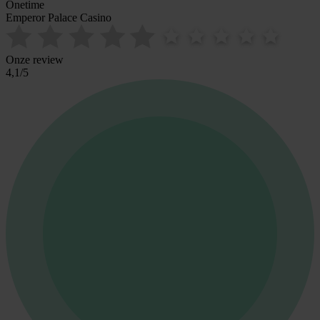
Onetime
Emperor Palace Casino
Onze review
4,1
/
5