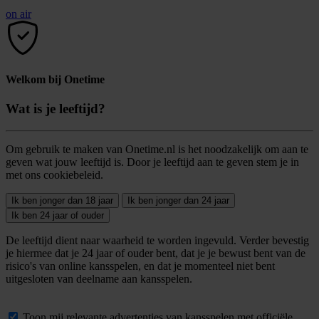
on air
Welkom bij Onetime
Wat is je leeftijd?
Om gebruik te maken van Onetime.nl is het noodzakelijk om aan te
geven wat jouw leeftijd is. Door je leeftijd aan te geven stem je in
met ons cookiebeleid.
Ik ben jonger dan 18 jaar
Ik ben jonger dan 24 jaar
Ik ben 24 jaar of ouder
De leeftijd dient naar waarheid te worden ingevuld. Verder bevestig
je hiermee dat je 24 jaar of ouder bent, dat je je bewust bent van de
risico's van online kansspelen, en dat je momenteel niet bent
uitgesloten van deelname aan kansspelen.
Toon mij relevante advertenties van kansspelen met officiële