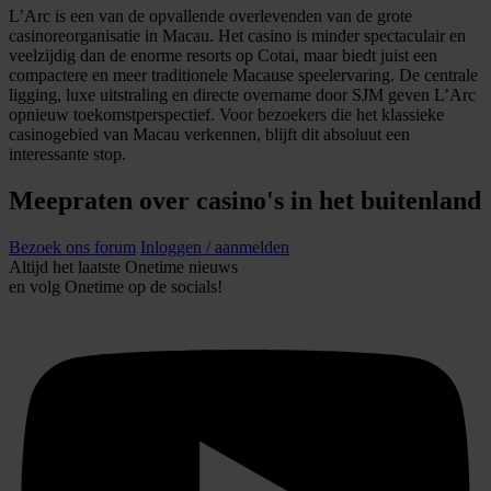
L’Arc is een van de opvallende overlevenden van de grote
informatie over uw gebruik van onze site met onze
casinoreorganisatie in Macau. Het casino is minder spectaculair en
partners voor social media, adverteren en analyse. Deze
veelzijdig dan de enorme resorts op Cotai, maar biedt juist een
partners kunnen deze gegevens combineren met andere
compactere en meer traditionele Macause speelervaring. De centrale
ligging, luxe uitstraling en directe overname door SJM geven L’Arc
informatie die u aan ze heeft verstrekt of die ze hebben
opnieuw toekomstperspectief. Voor bezoekers die het klassieke
verzameld op basis van uw gebruik van hun services.
casinogebied van Macau verkennen, blijft dit absoluut een
interessante stop.
Meepraten over casino's in het buitenland
Bezoek ons forum
Inloggen / aanmelden
Altijd het laatste Onetime nieuws
en volg
Onetime
op de socials!