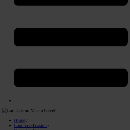
Home
/
Landbased casino
/