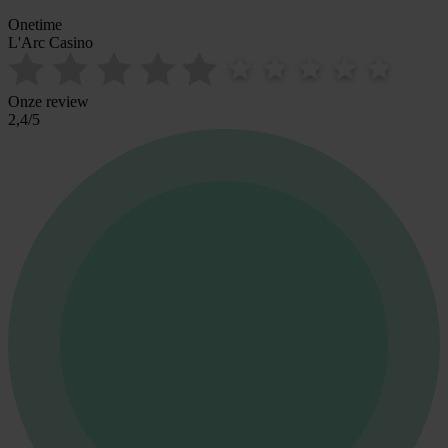
Onetime
L'Arc Casino
Onze review
2,4
/
5