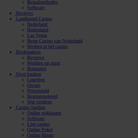
Betaalmethodes
Software
Reviews
Landbased Casino
Nederland
Buitenland
Las Vegas
Beste Casino van Nederland
Werken in het casino
Bookmakers
Reviews
Wedden op sport
Bonussen
Over knaken
Loterijen
Oscars
Prijzengeld
Beursgenoteerd
Wat verdient
Casino Spellen
Online gokkasten
Software
Live casino
Online Poker
Online Bingo