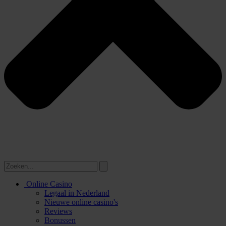
Online Casino
Legaal in Nederland
Nieuwe online casino's
Reviews
Bonussen