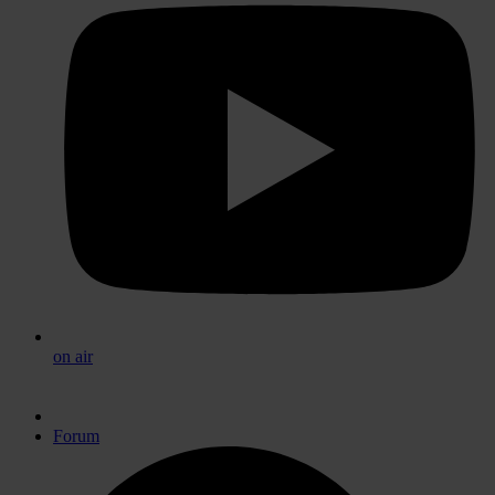
on air
Forum