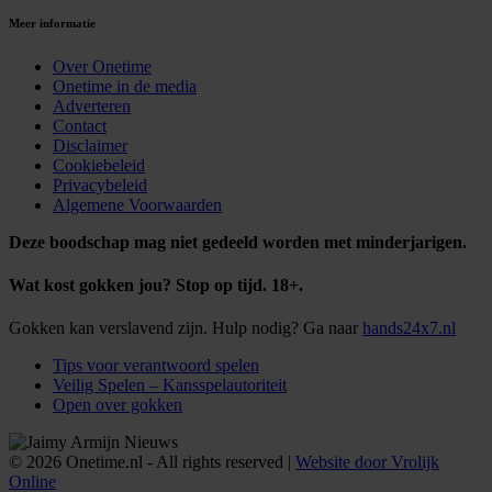
Meer informatie
Over Onetime
Onetime in de media
Adverteren
Contact
Disclaimer
Cookiebeleid
Privacybeleid
Algemene Voorwaarden
Deze boodschap mag niet gedeeld worden met minderjarigen.
Wat kost gokken jou? Stop op tijd. 18+.
Gokken kan verslavend zijn. Hulp nodig? Ga naar
hands24x7.nl
Tips voor verantwoord spelen
Veilig Spelen – Kansspelautoriteit
Open over gokken
© 2026 Onetime.nl - All rights reserved |
Website door Vrolijk
Online