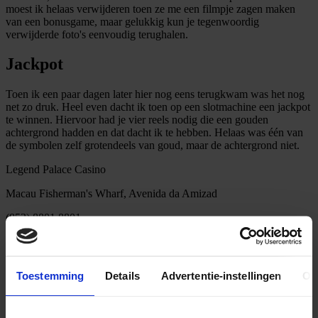
moest ik helaas verwijderen toen ze me een filmpje zagen maken
van een bonusgame, maar gelukkig kun je tegenwoordig
verwijderde foto's eenvoudig terughalen.
Jackpot
Toen ik een paar dagen later hier nog eens terugkwam was het nog
net zo druk. Heel even dacht ik toen op een slotmachine een jackpot
te winnen. Hiervoor had je vier reels nodig die een gouden
achtergrond hadden en dat dacht ik te hebben. Helaas was één van
de symbolen zelf grotendeels van goud, maar de achtergrond niet.
Legend Palace Casino
Macau Fisherman's Wharf, Avenida da Amizad
(853) 8801 8801
Actualiteit: Legend Palace Casino in Macau is
gesloten
Toestemming
Details
Advertentie-instellingen
Ov
Legend Palace Casino, gevestigd in het opvallende Legend Palace
Hotel bij Macau Fisherman’s Wharf, is niet meer geopend. Het
satellietcasino beëindigde zijn activiteiten op 12 november 2025 om