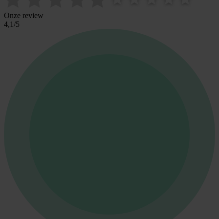
Onze review
4,1
/
5