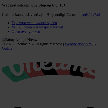
Wat kost gokken jou? Stop op tijd. 18+.
Gokken kan verslavend zijn. Hulp nodig? Ga naar
hands24x7.nl
Tips voor verantwoord spelen
Veilig Spelen – Kansspelautoriteit
Open over gokken
© 2026 Onetime.nl - All rights reserved |
Website door Vrolijk
Online