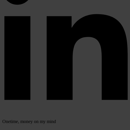
Onetime,
money on my mind