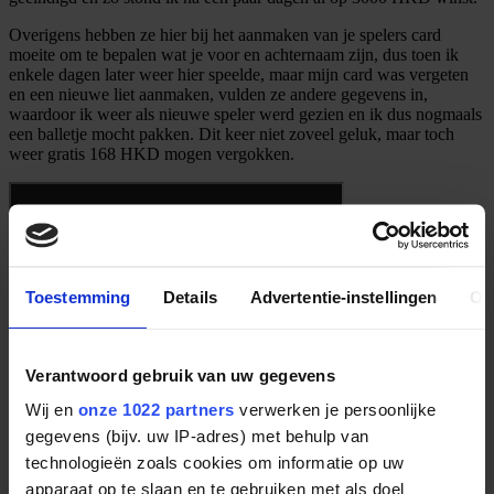
Overigens hebben ze hier bij het aanmaken van je spelers card
moeite om te bepalen wat je voor en achternaam zijn, dus toen ik
enkele dagen later weer hier speelde, maar mijn card was vergeten
en een nieuwe liet aanmaken, vulden ze andere gegevens in,
waardoor ik weer als nieuwe speler werd gezien en ik dus nogmaals
een balletje mocht pakken. Dit keer niet zoveel geluk, maar toch
weer gratis 168 HKD mogen vergokken.
Toestemming
Details
Advertentie-instellingen
Ov
Verantwoord gebruik van uw gegevens
Restaurants in Rio Hotel en Casino Macau
Wij en
onze 1022 partners
verwerken je persoonlijke
De drie restaurants in het hotel kunnen allemaal worden gevonden
gegevens (bijv. uw IP-adres) met behulp van
op de derde etage. Je kunt kiezen uit een Cantonees à la carte
technologieën zoals cookies om informatie op uw
restaurant, de Rio Coffee shop, waar je voor rond de €20 van een
apparaat op te slaan en te gebruiken met als doel
buffet kunt genieten, of een Japans restaurant, waar je het zo duur