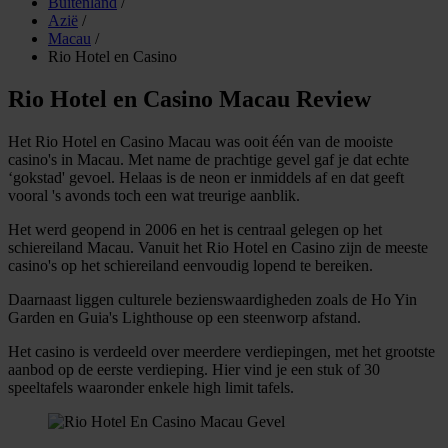
Buitenland
/
Azië
/
Macau
/
Rio Hotel en Casino
Rio Hotel en Casino Macau Review
Het Rio Hotel en Casino Macau was ooit één van de mooiste
casino's in Macau. Met name de prachtige gevel gaf je dat echte
‘gokstad' gevoel. Helaas is de neon er inmiddels af en dat geeft
vooral 's avonds toch een wat treurige aanblik.
Het werd geopend in 2006 en het is centraal gelegen op het
schiereiland Macau. Vanuit het Rio Hotel en Casino zijn de meeste
casino's op het schiereiland eenvoudig lopend te bereiken.
Daarnaast liggen culturele bezienswaardigheden zoals de Ho Yin
Garden en Guia's Lighthouse op een steenworp afstand.
Het casino is verdeeld over meerdere verdiepingen, met het grootste
aanbod op de eerste verdieping. Hier vind je een stuk of 30
speeltafels waaronder enkele high limit tafels.