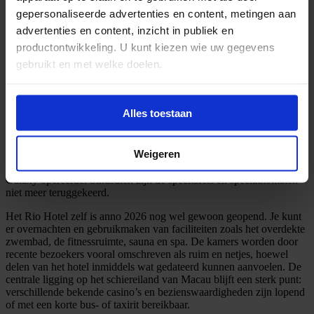
kunt maken als je zelf wilt.
gepersonaliseerde advertenties en content, metingen aan
advertenties en content, inzicht in publiek en
Rio Hotel en Casino Macau
Rus de Luis Gonzaga Gomes 33, Macau
productontwikkeling. U kunt kiezen wie uw gegevens
+853 28718 718
gebruikt en met welke doelen.
Actualiteit – Rio Casino is gesloten, het hotel blijft
Als u het toestaat, willen we ook graag:
open
Alles toestaan
Informatie verzamelen over uw geografische
De naam Rio Hotel & Casino Macau zorgt tegenwoordig voor enige
locatie, die tot een paar meter nauwkeurig kan zijn
verwarring. Het casino werd namelijk al in juni 2022 door Galaxy
Uw apparaat identificeren door het actief te
Weigeren
Entertainment Group gesloten. Rio was een zogenoemd City Club
of satellietcasino, waarbij het casino onder de vergunning van
scannen op specifieke eigenschappen (fingerprinting)
Galaxy opereerde. Sindsdien zijn de speeltafels en speelautomaten
Lees meer over hoe uw persoonlijke gegevens worden
niet meer teruggekeerd.
verwerkt en stel uw voorkeuren in het
detailgedeelte
in.
Het Rio Hotel zelf is anno 2026 nog wel gewoon geopend. Je kunt
U kunt uw toestemming op elk moment wijzigen of
er overnachten en gebruikmaken van faciliteiten zoals het overdekte
intrekken in de Cookieverklaring.
zwembad, de fitnessruimte, sauna en spa. De kamers worden door
recente bezoekers vooral omschreven als ruim en netjes, hoewel
delen van het hotel inmiddels wat gedateerd kunnen aanvoelen. De
We gebruiken cookies om content en advertenties te
centrale ligging op het schiereiland van Macau blijft een sterk punt:
personaliseren, om functies voor social media te bieden
verschillende bekende casino’s en bezienswaardigheden zijn lopend
of met een korte bus- of taxirit bereikbaar.
en om ons websiteverkeer te analyseren. Ook delen we