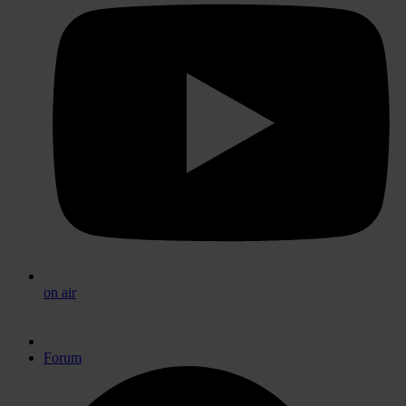
on air
Forum