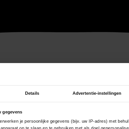
Details
Advertentie-instellingen
w gegevens
erwerken je persoonlijke gegevens (bijv. uw IP-adres) met behul
apparaat op te slaan en te gebruiken met als doel gepersonalise