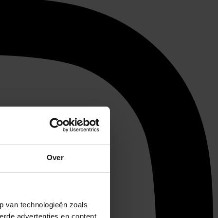
Over
p van technologieën zoals
erde advertenties en content,