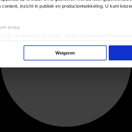
 content, inzicht in publiek en productontwikkeling. U kunt kiez
 ook graag:
 over uw geografische locatie, die tot een paar meter nauwkeuri
eren door het actief te scannen op specifieke eigenschappen (fing
onlijke gegevens worden verwerkt en stel uw voorkeuren in he
Weigeren
jzigen of intrekken in de Cookieverklaring.
ent en advertenties te personaliseren, om functies voor social
. Ook delen we informatie over uw gebruik van onze site met on
e. Deze partners kunnen deze gegevens combineren met andere i
erzameld op basis van uw gebruik van hun services.