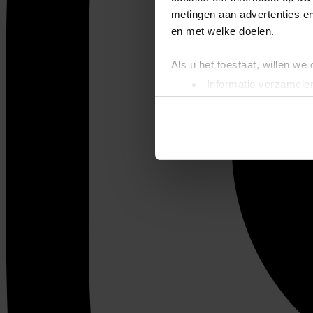
metingen aan advertenties en
en met welke doelen.
Als u het toestaat, willen we
Informatie verzamelen
Uw apparaat identific
Lees meer over hoe uw perso
toestemming op elk moment wi
We gebruiken cookies om cont
websiteverkeer te analyseren
media, adverteren en analys
verstrekt of die ze hebben v