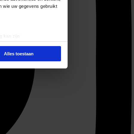
en wie uw gegevens gebruikt
g kan zijn
erprinting)
t
detailgedeelte
in. U kunt uw
Alles toestaan
 media te bieden en om ons
ze partners voor social
nformatie die u aan ze heeft