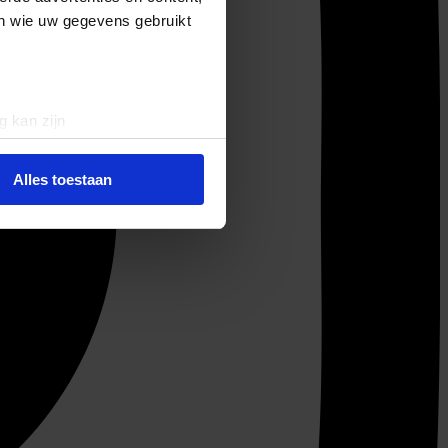
en wie uw gegevens gebruikt
g kan zijn
erprinting)
t
detailgedeelte
in. U kunt uw
Alles toestaan
 media te bieden en om ons
ze partners voor social
nformatie die u aan ze heeft