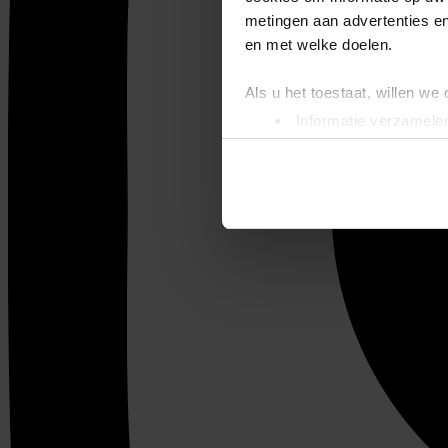
metingen aan advertenties en
en met welke doelen.
Als u het toestaat, willen we
Informatie verzamelen
Uw apparaat identific
Lees meer over hoe uw perso
toestemming op elk moment wi
We gebruiken cookies om cont
websiteverkeer te analyseren
media, adverteren en analys
verstrekt of die ze hebben v