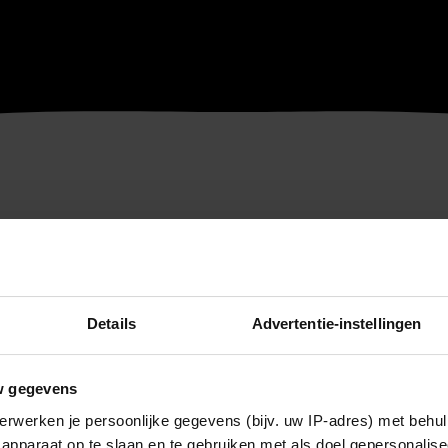
Details
Advertentie-instellingen
w gegevens
erwerken je persoonlijke gegevens (bijv. uw IP-adres) met behul
apparaat op te slaan en te gebruiken met als doel gepersonalise