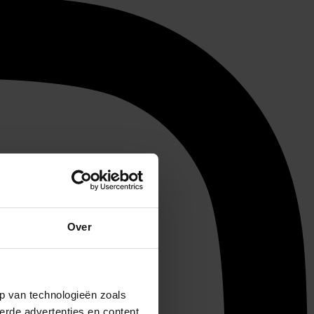
Over
p van technologieën zoals
erde advertenties en content,