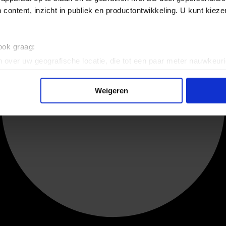
 content, inzicht in publiek en productontwikkeling. U kunt kiez
 ook graag:
 over uw geografische locatie, die tot een paar meter nauwkeuri
eren door het actief te scannen op specifieke eigenschappen (fing
onlijke gegevens worden verwerkt en stel uw voorkeuren in he
Weigeren
jzigen of intrekken in de Cookieverklaring.
ent en advertenties te personaliseren, om functies voor social
. Ook delen we informatie over uw gebruik van onze site met on
e. Deze partners kunnen deze gegevens combineren met andere i
erzameld op basis van uw gebruik van hun services.