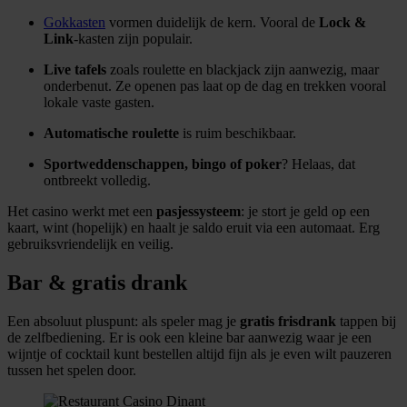
Gokkasten
vormen duidelijk de kern. Vooral de
Lock &
Link
-kasten zijn populair.
Live tafels
zoals roulette en blackjack zijn aanwezig, maar
onderbenut. Ze openen pas laat op de dag en trekken vooral
lokale vaste gasten.
Automatische roulette
is ruim beschikbaar.
Sportweddenschappen, bingo of poker
? Helaas, dat
ontbreekt volledig.
Het casino werkt met een
pasjessysteem
: je stort je geld op een
kaart, wint (hopelijk) en haalt je saldo eruit via een automaat. Erg
gebruiksvriendelijk en veilig.
Bar & gratis drank
Een absoluut pluspunt: als speler mag je
gratis frisdrank
tappen bij
de zelfbediening. Er is ook een kleine bar aanwezig waar je een
wijntje of cocktail kunt bestellen altijd fijn als je even wilt pauzeren
tussen het spelen door.