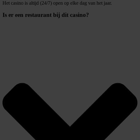
Het casino is altijd (24/7) open op elke dag van het jaar.
Is er een restaurant bij dit casino?