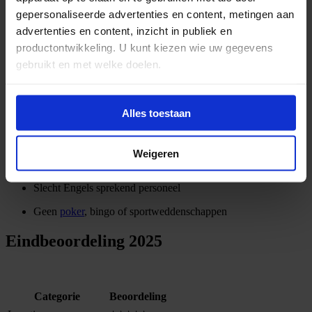
gepersonaliseerde advertenties en content, metingen aan
Beter onderhoud en netter dan 8 jaar geleden
advertenties en content, inzicht in publiek en
Topervaring in het restaurant
productontwikkeling. U kunt kiezen wie uw gegevens
Goede shuttle service hotel-casino
gebruikt en met welke doelen.
Prima sfeer, ook doordeweeks
Als u het toestaat, willen we ook graag:
Wat blijft een minpunt?
Alles toestaan
Informatie verzamelen over uw geografische
locatie, die tot een paar meter nauwkeurig kan zijn
Verouderde uitstraling in delen van het casino
Uw apparaat identificeren door het actief te
Weigeren
Geen focus op toeristen of internationale gasten
scannen op specifieke eigenschappen (fingerprinting)
Lees meer over hoe uw persoonlijke gegevens worden
Slecht Engels sprekend personeel
verwerkt en stel uw voorkeuren in het
detailgedeelte
in.
Geen
poker
, bingo of sportweddenschappen
U kunt uw toestemming op elk moment wijzigen of
intrekken in de Cookieverklaring.
Eindbeoordeling 2025
We gebruiken cookies om content en advertenties te
personaliseren, om functies voor social media te bieden
Categorie
Beoordeling
en om ons websiteverkeer te analyseren. Ook delen we