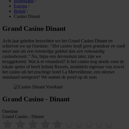
Buitenland
/
Europa
/
België
/
Casino Dinant
Grand Casino Dinant
Acht jaar geleden bezochten we het Grand Casino Dinant en
schreven we op Onetime:
“Het casino heeft geen grandeur en voelt
meer aan als een rommelige gokhal dan een volwaardig
casinobezoek.”
Nu, bijna een decennium later, zijn we
teruggekeerd. Wat is er veranderd? Is het casino nog steeds voor de
lokale speler of heeft Infiniti Resorts, inmiddels eigenaar van zowel
het casino als het prachtige hotel La Merveilleuse, een nieuwe
standaard neergezet? We namen de proef op de som.
Grand Casino - Dinant
Onetime
Grand Casino - Dinant