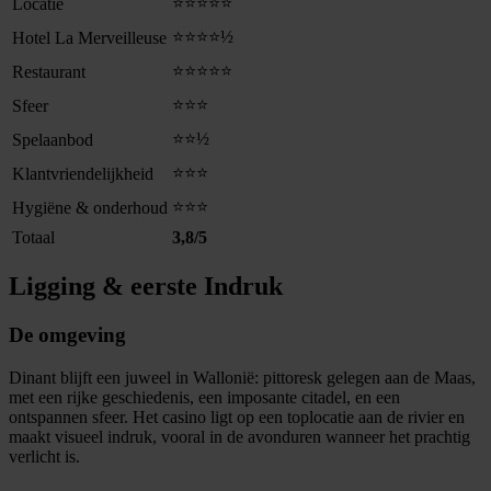
⭐⭐⭐⭐⭐
Locatie
informatie over uw gebruik van onze site met onze
⭐⭐⭐⭐½
Hotel La Merveilleuse
partners voor social media, adverteren en analyse. Deze
partners kunnen deze gegevens combineren met andere
⭐⭐⭐⭐⭐
Restaurant
informatie die u aan ze heeft verstrekt of die ze hebben
⭐⭐⭐
Sfeer
verzameld op basis van uw gebruik van hun services.
⭐⭐½
Spelaanbod
⭐⭐⭐
Klantvriendelijkheid
⭐⭐⭐
Hygiëne & onderhoud
Totaal
3,8/5
Ligging & eerste Indruk
De omgeving
Dinant blijft een juweel in Wallonië: pittoresk gelegen aan de Maas,
met een rijke geschiedenis, een imposante citadel, en een
ontspannen sfeer. Het casino ligt op een toplocatie aan de rivier en
maakt visueel indruk, vooral in de avonduren wanneer het prachtig
verlicht is.