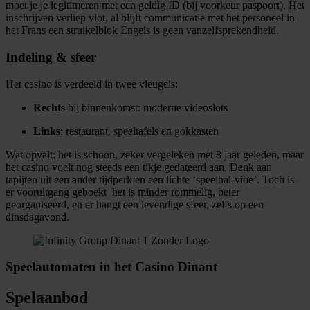
moet je je legitimeren met een geldig ID (bij voorkeur paspoort). Het
inschrijven verliep vlot, al blijft communicatie met het personeel in
het Frans een struikelblok Engels is geen vanzelfsprekendheid.
Indeling & sfeer
Het casino is verdeeld in twee vleugels:
Rechts
bij binnenkomst: moderne videoslots
Links
: restaurant, speeltafels en gokkasten
Wat opvalt: het is schoon, zeker vergeleken met 8 jaar geleden, maar
het casino voelt nog steeds een tikje gedateerd aan. Denk aan
tapijten uit een ander tijdperk en een lichte ‘speelhal-vibe’. Toch is
er vooruitgang geboekt het is minder rommelig, beter
georganiseerd, en er hangt een levendige sfeer, zelfs op een
dinsdagavond.
Speelautomaten in het Casino Dinant
Spelaanbod