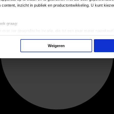
 content, inzicht in publiek en productontwikkeling. U kunt kiez
 ook graag:
 over uw geografische locatie, die tot een paar meter nauwkeuri
eren door het actief te scannen op specifieke eigenschappen (fing
onlijke gegevens worden verwerkt en stel uw voorkeuren in he
Weigeren
jzigen of intrekken in de Cookieverklaring.
ent en advertenties te personaliseren, om functies voor social
. Ook delen we informatie over uw gebruik van onze site met on
e. Deze partners kunnen deze gegevens combineren met andere i
erzameld op basis van uw gebruik van hun services.