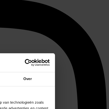
Over
p van technologieën zoals
erde advertenties en content,