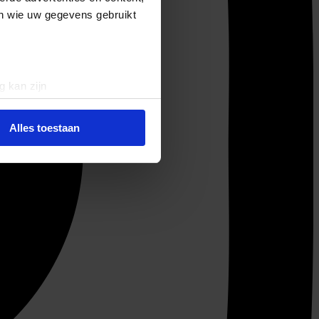
en wie uw gegevens gebruikt
g kan zijn
erprinting)
t
detailgedeelte
in. U kunt uw
Alles toestaan
 media te bieden en om ons
ze partners voor social
nformatie die u aan ze heeft