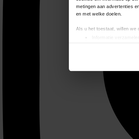
metingen aan advertenties en
en met welke doelen.
Als u het toestaat, willen we
Informatie verzamelen
Uw apparaat identific
Lees meer over hoe uw perso
toestemming op elk moment wi
We gebruiken cookies om cont
websiteverkeer te analyseren
media, adverteren en analys
verstrekt of die ze hebben v