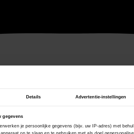
Details
Advertentie-instellingen
w gegevens
erwerken je persoonlijke gegevens (bijv. uw IP-adres) met behul
apparaat op te slaan en te gebruiken met als doel gepersonalise