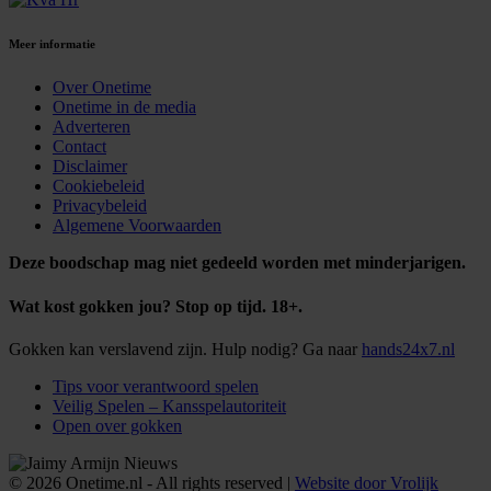
Meer informatie
Over Onetime
Onetime in de media
Adverteren
Contact
Disclaimer
Cookiebeleid
Privacybeleid
Algemene Voorwaarden
Deze boodschap mag niet gedeeld worden met minderjarigen.
Wat kost gokken jou? Stop op tijd. 18+.
Gokken kan verslavend zijn. Hulp nodig? Ga naar
hands24x7.nl
Tips voor verantwoord spelen
Veilig Spelen – Kansspelautoriteit
Open over gokken
© 2026 Onetime.nl - All rights reserved |
Website door Vrolijk