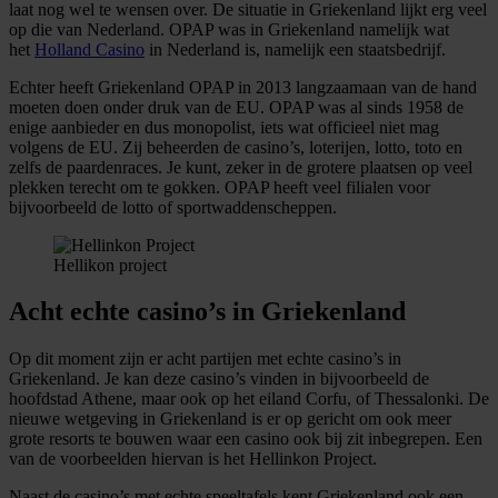
laat nog wel te wensen over. De situatie in Griekenland lijkt erg veel
op die van Nederland. OPAP was in Griekenland namelijk wat
het
Holland Casino
in Nederland is, namelijk een staatsbedrijf.
Echter heeft Griekenland OPAP in 2013 langzaamaan van de hand
moeten doen onder druk van de EU. OPAP was al sinds 1958 de
enige aanbieder en dus monopolist, iets wat officieel niet mag
volgens de EU. Zij beheerden de casino’s, loterijen, lotto, toto en
zelfs de paardenraces. Je kunt, zeker in de grotere plaatsen op veel
plekken terecht om te gokken. OPAP heeft veel filialen voor
bijvoorbeeld de lotto of sportwaddenscheppen.
Hellikon project
Acht echte casino’s in Griekenland
Op dit moment zijn er acht partijen met echte casino’s in
Griekenland. Je kan deze casino’s vinden in bijvoorbeeld de
hoofdstad Athene, maar ook op het eiland Corfu, of Thessalonki. De
nieuwe wetgeving in Griekenland is er op gericht om ook meer
grote resorts te bouwen waar een casino ook bij zit inbegrepen. Een
van de voorbeelden hiervan is het Hellinkon Project.
Naast de casino’s met echte speeltafels kent Griekenland ook een