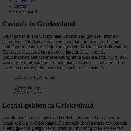
Buitenland
/
Europa
/
Griekenland
Casino's in Griekenland
Onlangs ben ik een weekje naar Griekenland geweest, naar het
eiland Kos. Altijd als ik naar een ander land ga ben ik ook altijd
benieuwd of je er een beetje kunt gokken. Griekenland is lid van de
EU, maar bestaat uit enorm veel eilanden. Maar voor de
gokliefhebbers ziet het er rooskleurig uit in Griekenland. Wil jij ook
weten of je kunt gokken in Griekenland? Lees dan snel verder hoe
het zit met online gokken en het bezoeken van casino’s.
OPAP website
Legaal gokken in Griekenland
Laat ik met het meest geruststellende beginnen; je kunt gewoon
legaal gokken in Griekenland. De mogelijkheden om te gokken zijn
al lang geleden gelegaliseerd, maar de uitvoering van deze wetten