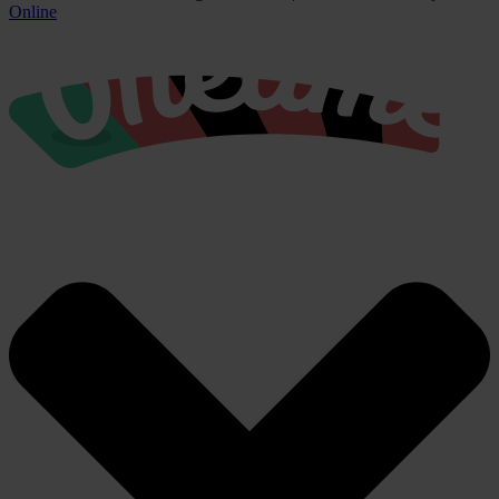
Online