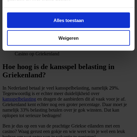
Griekse website en is daarentegen wel gewoon te benaderen.
Als u het toestaat, willen we ook graag:
Echter kent Griekenland wel al ruim 10 jaar zogeheten transitional
Alles toestaan
permits. Hierbij maken aanbieders van online casino’s kans op een
Informatie verzamelen over uw geografische
echte online licentie. De aanbieder moet echter even vijf miljoen
locatie, die tot een paar meter nauwkeurig kan zijn
euro overmaken voor de licentiekosten en ook de kansspelbelasting
Uw apparaat identificeren door het actief te
afdragen.
Weigeren
scannen op specifieke eigenschappen (fingerprinting)
Lees meer over hoe uw persoonlijke gegevens worden
Casino op Griekenland
verwerkt en stel uw voorkeuren in het
detailgedeelte
in.
Hoe hoog is de kansspel belasting in
U kunt uw toestemming op elk moment wijzigen of
Griekenland?
intrekken in de Cookieverklaring.
In Nederland betaal je veel kansspelbelasting, namelijk 29%.
We gebruiken cookies om content en advertenties te
Tegenwoordig is er echter meer duidelijkheid over
personaliseren, om functies voor social media te bieden
kansspelbelasting
en dragen de aanbieders dit al vaak voor je af.
en om ons websiteverkeer te analyseren. Ook delen we
Griekenland kent echter nog een groter percentage. Daar moet je
namelijk 33% belasting betalen over je gok winsten. Dat kan
informatie over uw gebruik van onze site met onze
oplopen tot serieuze bedragen!
partners voor social media, adverteren en analyse. Deze
Ben je dus op een van de prachtige Griekse eilanden met een
partners kunnen deze gegevens combineren met andere
casino? Waag gerust een gokje en wie weet win je wel een leuk
informatie die u aan ze heeft verstrekt of die ze hebben
bedrag om wat extra van je vakantie te genieten!