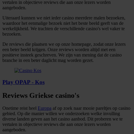
vertalen in objectieve reviews die aan onze lezers worden
aangeboden.
Uiteraard kunnen we niet ieder casino meerdere malen bezoeken,
waardoor het eenmalige bezoek niet het beste beeld geeft van de
werkelijkheid. We trachten de verschillende casino's wel vaker te
bezoeken.
De reviews die plaatsen we op onze homepage, zodat onze lezers
een beter beeld krijgen. Onze reviews worden altijd met een
positieve insteek geschreven. We zijn van mening dat de casino
branche in een beter daglicht mag worden gezet.
Play OPAP - Kos
Reviews Griekse casino's
Onetime reist heel
Europa
af op zoek naar mooie pareltjes op casino
gebied. Op die manier willen we onderzoeken welke invulling
diverse landen geven aan het casino aanbod. Dit proberen we te
vertalen in objectieve reviews die aan onze lezers worden
aangeboden.