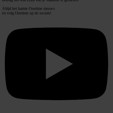
verzameld op basis van uw gebruik van hun services.
Altijd het laatste Onetime nieuws
en volg
Onetime
op de socials!