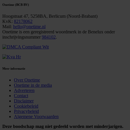
Onetime (BCB BV)
Hoogstraat 47, 5258BA, Berlicum (Noord-Brabant)
KvK:
82178062
Mail:
hello@onetime.nl
Onetime is een geregistreerd woordmerk in de Benelux onder
inschrijvingsnummer
984102
.
Meer informatie
Over Onetime
Onetime in de media
Adverteren
Contact
Disclaimer
Cookiebeleid
Privacybeleid
Algemene Voorwaarden
Deze boodschap mag niet gedeeld worden met minderjarigen.