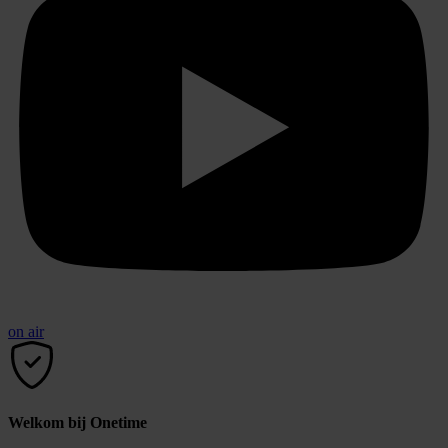
on air
Welkom bij Onetime