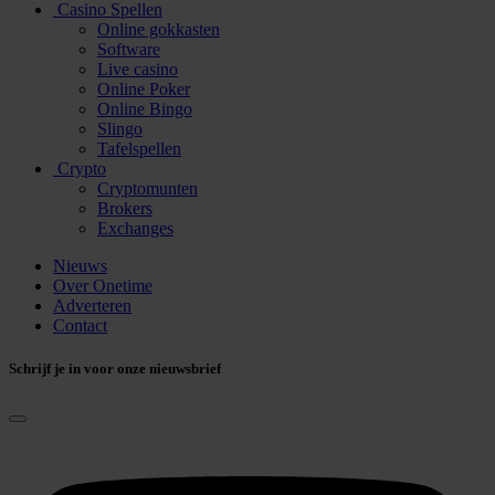
Casino Spellen
Online gokkasten
Software
Live casino
Online Poker
Online Bingo
Slingo
Tafelspellen
Crypto
Cryptomunten
Brokers
Exchanges
Nieuws
Over Onetime
Adverteren
Contact
Schrijf je in voor onze nieuwsbrief