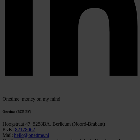
Onetime,
money on my mind
Onetime (BCB BV)
Hoogstraat 47, 5258BA, Berlicum (Noord-Brabant)
KvK:
82178062
Mail:
hello@onetime.nl