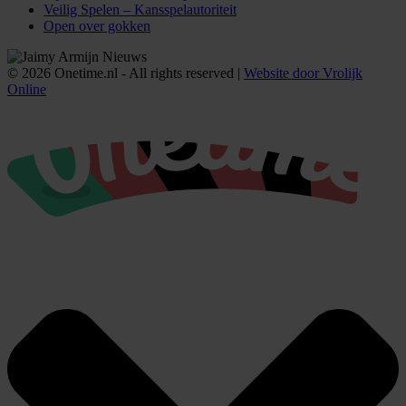
Veilig Spelen – Kansspelautoriteit
Open over gokken
© 2026 Onetime.nl - All rights reserved |
Website door Vrolijk
Online