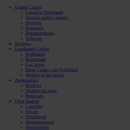
Online Casino
Legaal in Nederland
Nieuwe online casino's
Reviews
Bonussen
Betaalmethodes
Software
Reviews
Landbased Casino
Nederland
Buitenland
Las Vegas
Beste Casino van Nederland
Werken in het casino
Bookmakers
Reviews
Wedden op sport
Bonussen
Over knaken
Loterijen
Oscars
Prijzengeld
Beursgenoteerd
Wat verdient