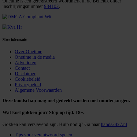
Onetime is een geregistreerd woordmerk in de Benelux onder
inschrijvingsnummer
984102
.
Meer informatie
Over Onetime
Onetime in de media
Adverteren
Contact
Disclaimer
Cookiebeleid
Privacybeleid
Algemene Voorwaarden
Deze boodschap mag niet gedeeld worden met minderjarigen.
Wat kost gokken jou? Stop op tijd. 18+.
Gokken kan verslavend zijn. Hulp nodig? Ga naar
hands24x7.nl
Tips voor verantwoord spelen