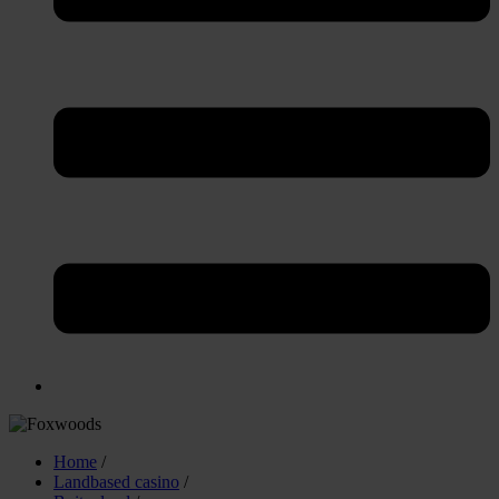
Home
/
Landbased casino
/