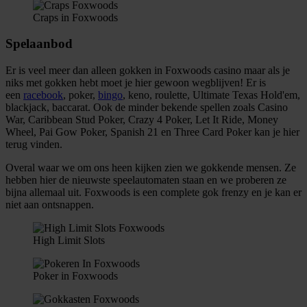
informatie over uw gebruik van onze site met onze
Craps in Foxwoods
partners voor social media, adverteren en analyse. Deze
partners kunnen deze gegevens combineren met andere
Spelaanbod
informatie die u aan ze heeft verstrekt of die ze hebben
Er is veel meer dan alleen gokken in Foxwoods casino maar als je
verzameld op basis van uw gebruik van hun services.
niks met gokken hebt moet je hier gewoon wegblijven! Er is
een
racebook
, poker,
bingo
, keno, roulette, Ultimate Texas Hold'em,
blackjack, baccarat. Ook de minder bekende spellen zoals Casino
War, Caribbean Stud Poker, Crazy 4 Poker, Let It Ride, Money
Wheel, Pai Gow Poker, Spanish 21 en Three Card Poker kan je hier
terug vinden.
Overal waar we om ons heen kijken zien we gokkende mensen. Ze
hebben hier de nieuwste speelautomaten staan en we proberen ze
bijna allemaal uit. Foxwoods is een complete gok frenzy en je kan er
niet aan ontsnappen.
High Limit Slots
Poker in Foxwoods