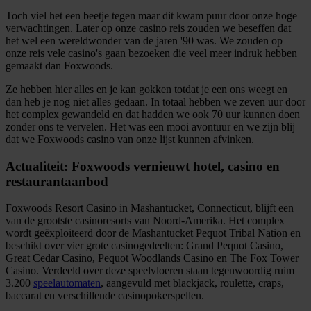
Toch viel het een beetje tegen maar dit kwam puur door onze hoge
verwachtingen. Later op onze casino reis zouden we beseffen dat
het wel een wereldwonder van de jaren '90 was. We zouden op
onze reis vele casino's gaan bezoeken die veel meer indruk hebben
gemaakt dan Foxwoods.
Ze hebben hier alles en je kan gokken totdat je een ons weegt en
dan heb je nog niet alles gedaan. In totaal hebben we zeven uur door
het complex gewandeld en dat hadden we ook 70 uur kunnen doen
zonder ons te vervelen. Het was een mooi avontuur en we zijn blij
dat we Foxwoods casino van onze lijst kunnen afvinken.
Actualiteit: Foxwoods vernieuwt hotel, casino en
restaurantaanbod
Foxwoods Resort Casino in Mashantucket, Connecticut, blijft een
van de grootste casinoresorts van Noord-Amerika. Het complex
wordt geëxploiteerd door de Mashantucket Pequot Tribal Nation en
beschikt over vier grote casinogedeelten: Grand Pequot Casino,
Great Cedar Casino, Pequot Woodlands Casino en The Fox Tower
Casino. Verdeeld over deze speelvloeren staan tegenwoordig ruim
3.200
speelautomaten
, aangevuld met blackjack, roulette, craps,
baccarat en verschillende casinopokerspellen.