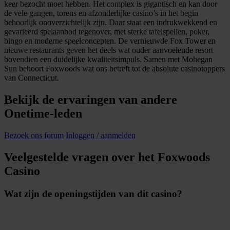
keer bezocht moet hebben. Het complex is gigantisch en kan door
de vele gangen, torens en afzonderlijke casino’s in het begin
behoorlijk onoverzichtelijk zijn. Daar staat een indrukwekkend en
gevarieerd spelaanbod tegenover, met sterke tafelspellen, poker,
bingo en moderne speelconcepten. De vernieuwde Fox Tower en
nieuwe restaurants geven het deels wat ouder aanvoelende resort
bovendien een duidelijke kwaliteitsimpuls. Samen met Mohegan
Sun behoort Foxwoods wat ons betreft tot de absolute casinotoppers
van Connecticut.
Bekijk de ervaringen van andere
Onetime-leden
Bezoek ons forum
Inloggen / aanmelden
Veelgestelde vragen over het Foxwoods
Casino
Wat zijn de openingstijden van dit casino?