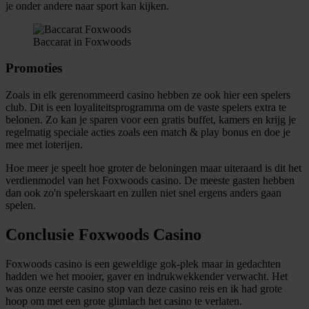
je onder andere naar sport kan kijken.
Baccarat in Foxwoods
Promoties
Zoals in elk gerenommeerd casino hebben ze ook hier een spelers
club. Dit is een loyaliteitsprogramma om de vaste spelers extra te
belonen. Zo kan je sparen voor een gratis buffet, kamers en krijg je
regelmatig speciale acties zoals een match & play bonus en doe je
mee met loterijen.
Hoe meer je speelt hoe groter de beloningen maar uiteraard is dit het
verdienmodel van het Foxwoods casino. De meeste gasten hebben
dan ook zo'n spelerskaart en zullen niet snel ergens anders gaan
spelen.
Conclusie Foxwoods Casino
Foxwoods casino is een geweldige gok-plek maar in gedachten
hadden we het mooier, gaver en indrukwekkender verwacht. Het
was onze eerste casino stop van deze casino reis en ik had grote
hoop om met een grote glimlach het casino te verlaten.