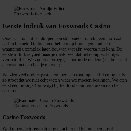
Foxwoods foto plek
Eerste indruk van Foxwoods Casino
Onze casino hartjes kloppen een stuk sneller dan bij een normaal
casino bezoek. De Indianen hebben op hun eigen land een
waanzinnig complex laten bouwen wat zijn weerga niet kent. De
eerste indruk is goed maar je merkt wel dat het complex lichtjes
verouderd is. We zijn er al vroeg (11 uur in de ochtend) en het komt
allemaal net een beetje op gang.
We zien veel oudere gasten en toeristen rondlopen. Het complex is
zo groot dat we niet echt weten waar we moeten beginnen. We eten
eerst een broodje (Subway) bij het food court en duiken dan het
casino in.
Rainmaker casino Foxwoods
Casino Foxwoods
We komen gedurende de dag er achter dat het niet één groot