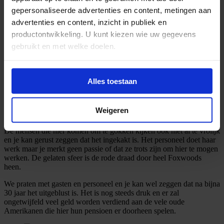
Kunst in Foxwoods
gepersonaliseerde advertenties en content, metingen aan
advertenties en content, inzicht in publiek en
Enorme bingo zaal in Foxwoods
productontwikkeling. U kunt kiezen wie uw gegevens
gebruikt en met welke doelen.
Geen wauw effect in Foxwoods
Er zijn prachtige plekken in het Foxwoods casino complex en alles
Als u het toestaat, willen we ook graag:
hebben ze zeer effectief gedaan. Maar toch merk je dat alles een
Alles toestaan
Informatie verzamelen over uw geografische
beetje op zijn retour is. We vinden het geweldig om hier te zijn maar
het wauw effect hebben we zeker niet. Sommige gedeeltes (zoals
locatie, die tot een paar meter nauwkeurig kan zijn
het buffet en het goedkope casino) in het complex zijn over de
Uw apparaat identificeren door het actief te
Weigeren
datum heen en dat is jammer om te constateren.
scannen op specifieke eigenschappen (fingerprinting)
De mensen die hier komen om te gokken kijken ook niet al te vrolijk
Lees meer over hoe uw persoonlijke gegevens worden
en je kan gerust zeggen dat het ingekakt is. Het personeel doet haar
verwerkt en stel uw voorkeuren in het
detailgedeelte
in.
werk maar je merkt geen passie of dat ze trots zijn om hier te mogen
werken. De gelaten sfeer is de rode draad door heel Foxwoods
U kunt uw toestemming op elk moment wijzigen of
heen.
intrekken in de Cookieverklaring.
We praten met gasten en personeel en je kan wel zeggen dat na bijna
30 jaar het uitgeblust is. Het is nog steeds druk en er zal
We gebruiken cookies om content en advertenties te
ongetwijfeld veel geld worden verdiend aan de vele oude
personaliseren, om functies voor social media te bieden
Amerikanen die hier hun pensioen er doorheen spelen.
en om ons websiteverkeer te analyseren. Ook delen we