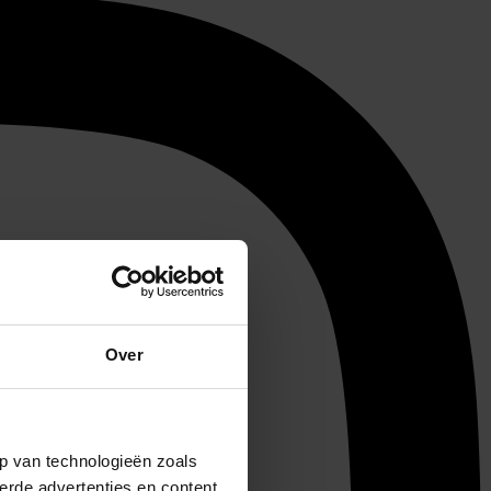
Over
p van technologieën zoals
erde advertenties en content,