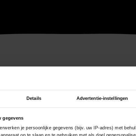
Details
Advertentie-instellingen
w gegevens
erwerken je persoonlijke gegevens (bijv. uw IP-adres) met behul
apparaat op te slaan en te gebruiken met als doel gepersonalise