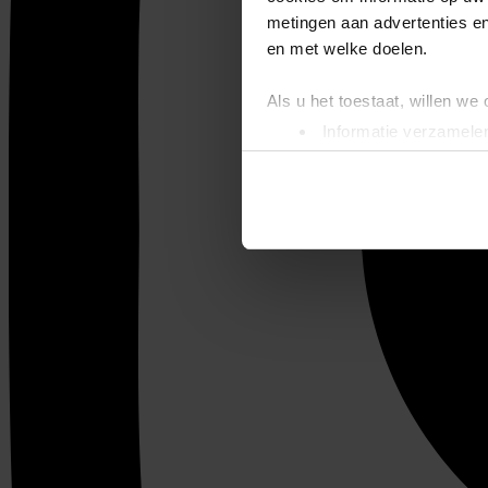
metingen aan advertenties en
en met welke doelen.
Als u het toestaat, willen we
Informatie verzamelen
Uw apparaat identific
Lees meer over hoe uw perso
toestemming op elk moment wi
We gebruiken cookies om cont
websiteverkeer te analyseren
media, adverteren en analys
verstrekt of die ze hebben v