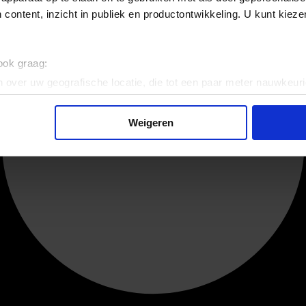
 content, inzicht in publiek en productontwikkeling. U kunt kiez
 ook graag:
 over uw geografische locatie, die tot een paar meter nauwkeuri
eren door het actief te scannen op specifieke eigenschappen (fing
onlijke gegevens worden verwerkt en stel uw voorkeuren in he
Weigeren
jzigen of intrekken in de Cookieverklaring.
ent en advertenties te personaliseren, om functies voor social
. Ook delen we informatie over uw gebruik van onze site met on
e. Deze partners kunnen deze gegevens combineren met andere i
erzameld op basis van uw gebruik van hun services.