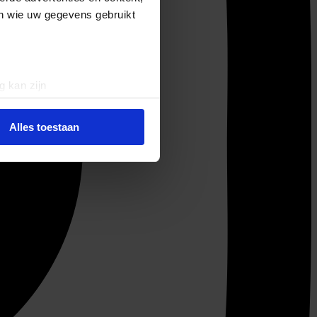
en wie uw gegevens gebruikt
g kan zijn
erprinting)
t
detailgedeelte
in. U kunt uw
Alles toestaan
 media te bieden en om ons
ze partners voor social
nformatie die u aan ze heeft