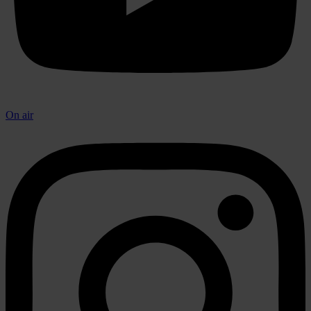
On air