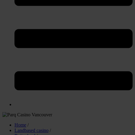
Home
/
Landbased casino
/