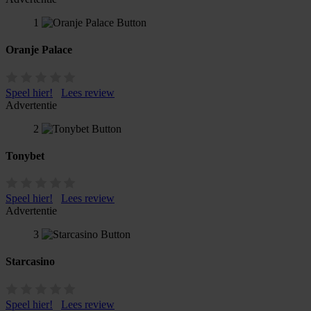
1
Oranje Palace
Speel hier!
Lees review
Advertentie
2
Tonybet
Speel hier!
Lees review
Advertentie
3
Starcasino
Speel hier!
Lees review