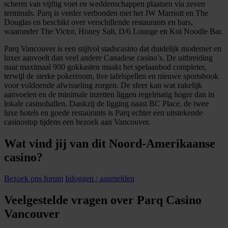
scherm van vijftig voet en weddenschappen plaatsen via zeven
terminals. Parq is verder verbonden met het JW Marriott en The
Douglas en beschikt over verschillende restaurants en bars,
waaronder The Victor, Honey Salt, D/6 Lounge en Koi Noodle Bar.
Parq Vancouver is een stijlvol stadscasino dat duidelijk moderner en
luxer aanvoelt dan veel andere Canadese casino’s. De uitbreiding
naar maximaal 900 gokkasten maakt het spelaanbod completer,
terwijl de sterke pokerroom, live tafelspellen en nieuwe sportsbook
voor voldoende afwisseling zorgen. De sfeer kan wat zakelijk
aanvoelen en de minimale inzetten liggen regelmatig hoger dan in
lokale casinohallen. Dankzij de ligging naast BC Place, de twee
luxe hotels en goede restaurants is Parq echter een uitstekende
casinostop tijdens een bezoek aan Vancouver.
Wat vind jij van dit Noord-Amerikaanse
casino?
Bezoek ons forum
Inloggen / aanmelden
Veelgestelde vragen over Parq Casino
Vancouver