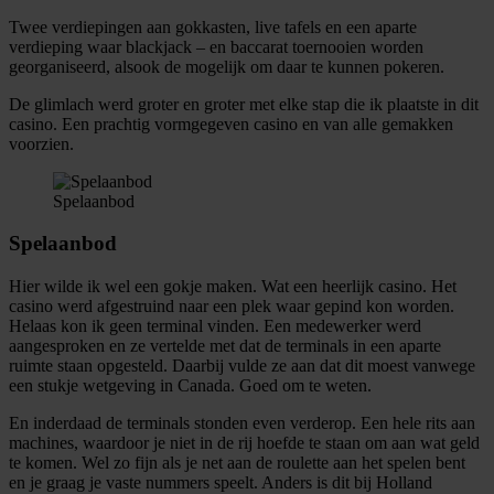
Twee verdiepingen aan gokkasten, live tafels en een aparte
verdieping waar blackjack – en baccarat toernooien worden
georganiseerd, alsook de mogelijk om daar te kunnen pokeren.
De glimlach werd groter en groter met elke stap die ik plaatste in dit
casino. Een prachtig vormgegeven casino en van alle gemakken
voorzien.
Spelaanbod
Spelaanbod
Hier wilde ik wel een gokje maken. Wat een heerlijk casino. Het
casino werd afgestruind naar een plek waar gepind kon worden.
Helaas kon ik geen terminal vinden. Een medewerker werd
aangesproken en ze vertelde met dat de terminals in een aparte
ruimte staan opgesteld. Daarbij vulde ze aan dat dit moest vanwege
een stukje wetgeving in Canada. Goed om te weten.
En inderdaad de terminals stonden even verderop. Een hele rits aan
machines, waardoor je niet in de rij hoefde te staan om aan wat geld
te komen. Wel zo fijn als je net aan de roulette aan het spelen bent
en je graag je vaste nummers speelt. Anders is dit bij Holland