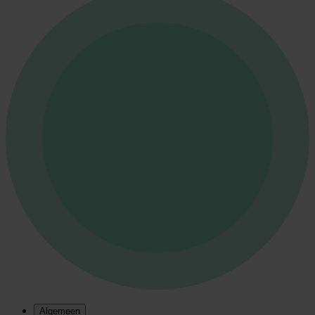
Algemeen