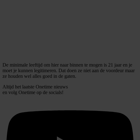
De minimale leeftijd om hier naar binnen te mogen is 21 jaar en je
moet je kunnen legitimeren. Dat doen ze niet aan de voordeur maar
ze houden wel alles goed in de gaten.
Altijd het laatste Onetime nieuws
en volg
Onetime
op de socials!