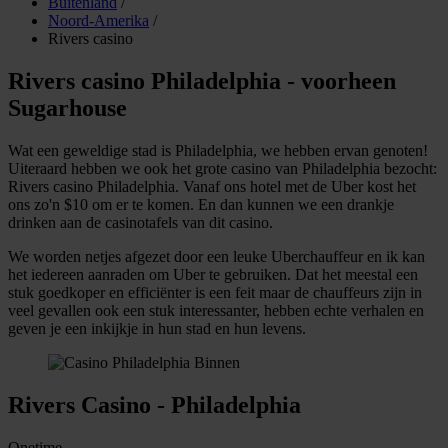
Buitenland
/
Noord-Amerika
/
Rivers casino
Rivers casino Philadelphia - voorheen
Sugarhouse
Wat een geweldige stad is Philadelphia, we hebben ervan genoten!
Uiteraard hebben we ook het grote casino van Philadelphia bezocht:
Rivers casino Philadelphia. Vanaf ons hotel met de Uber kost het
ons zo'n $10 om er te komen. En dan kunnen we een drankje
drinken aan de casinotafels van dit casino.
We worden netjes afgezet door een leuke Uberchauffeur en ik kan
het iedereen aanraden om Uber te gebruiken. Dat het meestal een
stuk goedkoper en efficiënter is een feit maar de chauffeurs zijn in
veel gevallen ook een stuk interessanter, hebben echte verhalen en
geven je een inkijkje in hun stad en hun levens.
Rivers Casino - Philadelphia
Onetime