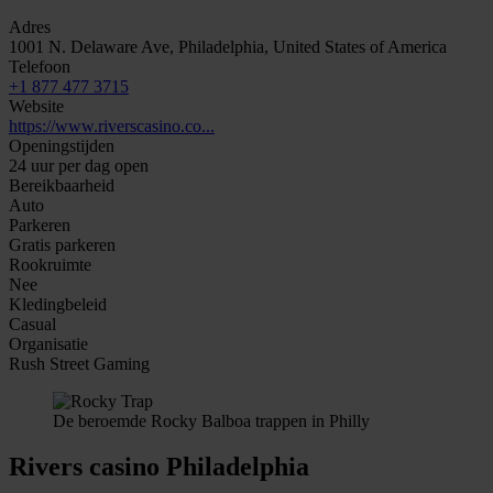
Adres
1001 N. Delaware Ave, Philadelphia, United States of America
Telefoon
+1 877 477 3715
Website
https://www.riverscasino.co...
Openingstijden
24 uur per dag open
Bereikbaarheid
Auto
Parkeren
Gratis parkeren
Rookruimte
Nee
Kledingbeleid
Casual
Organisatie
Rush Street Gaming
De beroemde Rocky Balboa trappen in Philly
Rivers casino Philadelphia