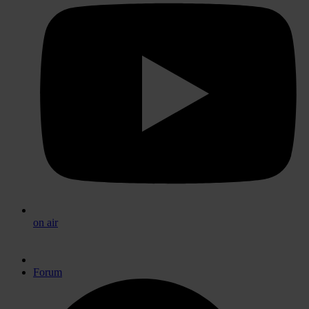
on air
Forum