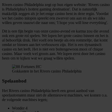
Rivers casino Philadelphia zegt op hun eigen website: 'Rivers casino
is Philadelphia's hottest gaming destination'. Dat is natuurlijk
makkelijk zeggen als je het enige casino bent in deze regio. Voordat
we het casino inlopen spreekt een zwerver ons aan en als we niks
willen geven snauwt die naar ons; 'I hope you will lose everything'.
Dit is een fijn begin van onze casino-avond en karma zou die avond
ook een grote rol spelen. We lopen het grote casino binnen en het is
al behoorlijk druk. Het voelt een beetje als een rommeltje, dat komt
omdat ze binnen aan het verbouwen zijn. Het is een dynamisch
casino en het leeft. Het is niet een buitengewoon mooi of chique
casino. Maar voelt wel groots aan. We lopen eerst door het casino
heen om te kijken wat we graag willen spelen.
Gokkasten in het Rivers casino Philadelphia
Spelaanbod
Het Rivers casino Philadelphia heeft een groot aanbod van
speelautomaten maar niet de allernieuwst machines, we komen o.a.
de volgende machines tegen;
Wonder 4