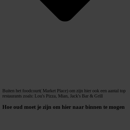
Buiten het foodcourt( Market Place) om zijn hier ook een aantal top
restaurants zoals: Lou's Pizza, Mian, Jack's Bar & Grill
Hoe oud moet je zijn om hier naar binnen te mogen