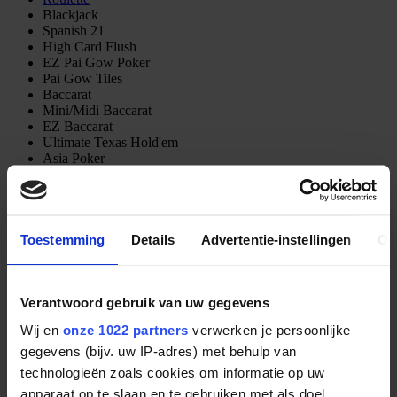
Blackjack
Spanish 21
High Card Flush
EZ Pai Gow Poker
Pai Gow Tiles
Baccarat
Mini/Midi Baccarat
EZ Baccarat
Ultimate Texas Hold'em
Asia Poker
Mississippi Stud Poker
Heads Up Hold'em
4-Card Poker
Personeel
Toestemming
Details
Advertentie-instellingen
Ov
De medewerkers van het Rivers casino Philadelphia mogen nog op
een cursus casinopassie. Onze eerste poging om op de roulette te
Verantwoord gebruik van uw gegevens
gaan spelen was in vele opzichten geen succes. Wat een
ongemotiveerde croupiers die totaal geen oog hebben voor hun
Wij en
onze 1022 partners
verwerken je persoonlijke
gasten!
gegevens (bijv. uw IP-adres) met behulp van
Ze maken foutjes en lopen de kantjes er vanaf. Ook bij het
technologieën zoals cookies om informatie op uw
foodcourt is het niet beter, ook daar maken ze fouten bij een toch
apparaat op te slaan en te gebruiken met als doel