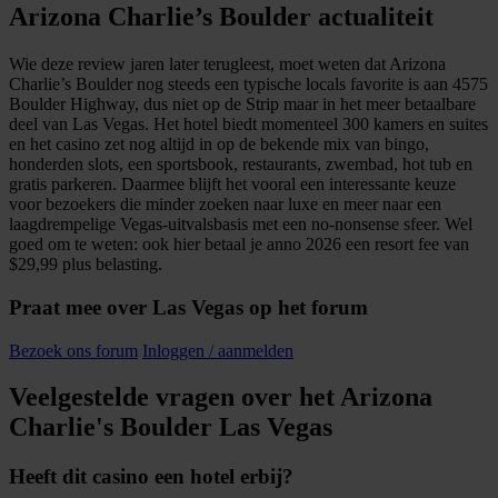
Arizona Charlie’s Boulder actualiteit
informatie over uw gebruik van onze site met onze
partners voor social media, adverteren en analyse. Deze
Wie deze review jaren later terugleest, moet weten dat Arizona
partners kunnen deze gegevens combineren met andere
Charlie’s Boulder nog steeds een typische locals favorite is aan 4575
informatie die u aan ze heeft verstrekt of die ze hebben
Boulder Highway, dus niet op de Strip maar in het meer betaalbare
verzameld op basis van uw gebruik van hun services.
deel van Las Vegas. Het hotel biedt momenteel 300 kamers en suites
en het casino zet nog altijd in op de bekende mix van bingo,
honderden slots, een sportsbook, restaurants, zwembad, hot tub en
gratis parkeren. Daarmee blijft het vooral een interessante keuze
voor bezoekers die minder zoeken naar luxe en meer naar een
laagdrempelige Vegas-uitvalsbasis met een no-nonsense sfeer. Wel
goed om te weten: ook hier betaal je anno 2026 een resort fee van
$29,99 plus belasting.
Praat mee over Las Vegas op het forum
Bezoek ons forum
Inloggen / aanmelden
Veelgestelde vragen over het Arizona
Charlie's Boulder Las Vegas
Heeft dit casino een hotel erbij?