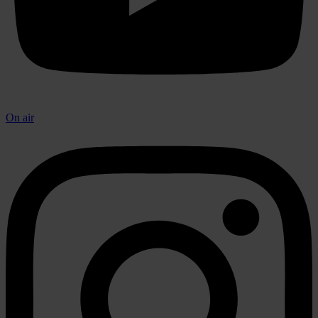
On air