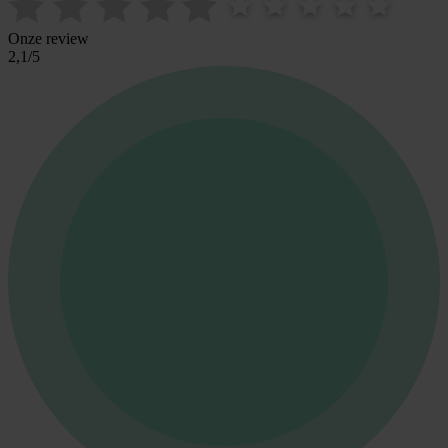
Onze review
2,1
/
5