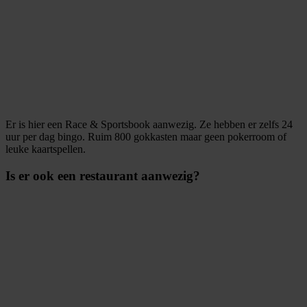
Er is hier een Race & Sportsbook aanwezig. Ze hebben er zelfs 24
uur per dag bingo. Ruim 800 gokkasten maar geen pokerroom of
leuke kaartspellen.
Is er ook een restaurant aanwezig?