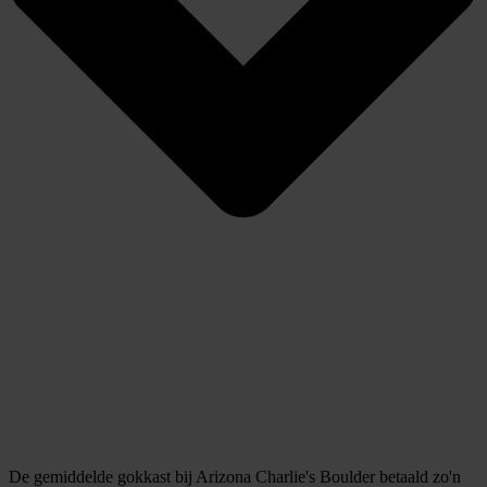
De gemiddelde gokkast bij Arizona Charlie's Boulder betaald zo'n