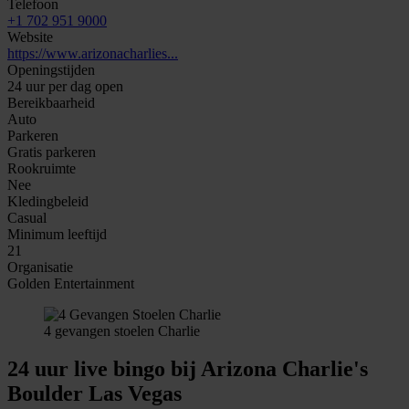
Telefoon
+1 702 951 9000
Website
https://www.arizonacharlies...
Openingstijden
24 uur per dag open
Bereikbaarheid
Auto
Parkeren
Gratis parkeren
Rookruimte
Nee
Kledingbeleid
Casual
Minimum leeftijd
21
Organisatie
Golden Entertainment
4 gevangen stoelen Charlie
24 uur live bingo bij Arizona Charlie's
Boulder Las Vegas