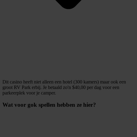
Dit casino heeft niet alleen een hotel (300 kamers) maar ook een
groot RV Park erbij. Je betaald zo'n $40,00 per dag voor een
parkeerplek voor je camper.
Wat voor gok spellen hebben ze hier?