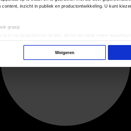
 content, inzicht in publiek en productontwikkeling. U kunt kiez
 ook graag:
 over uw geografische locatie, die tot een paar meter nauwkeuri
eren door het actief te scannen op specifieke eigenschappen (fing
onlijke gegevens worden verwerkt en stel uw voorkeuren in he
Weigeren
jzigen of intrekken in de Cookieverklaring.
ent en advertenties te personaliseren, om functies voor social
. Ook delen we informatie over uw gebruik van onze site met on
e. Deze partners kunnen deze gegevens combineren met andere i
erzameld op basis van uw gebruik van hun services.