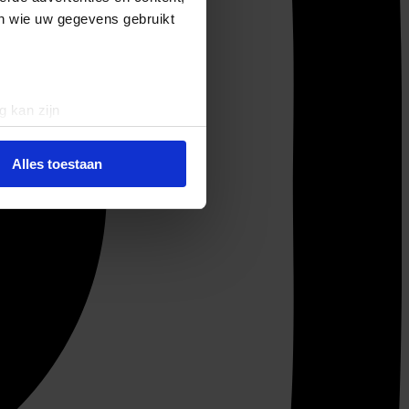
en wie uw gegevens gebruikt
g kan zijn
erprinting)
t
detailgedeelte
in. U kunt uw
Alles toestaan
 media te bieden en om ons
ze partners voor social
nformatie die u aan ze heeft