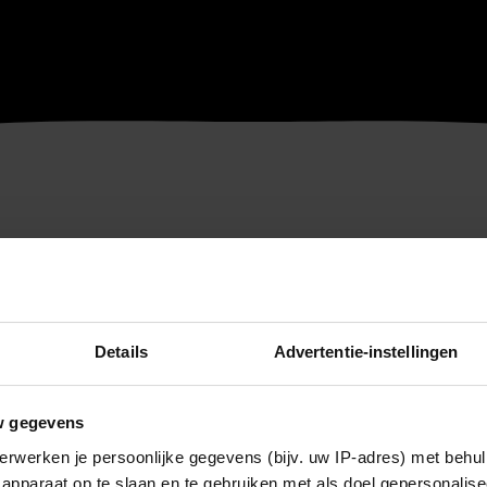
Details
Advertentie-instellingen
w gegevens
erwerken je persoonlijke gegevens (bijv. uw IP-adres) met behul
apparaat op te slaan en te gebruiken met als doel gepersonalise