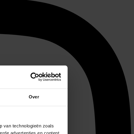
Over
p van technologieën zoals
erde advertenties en content,