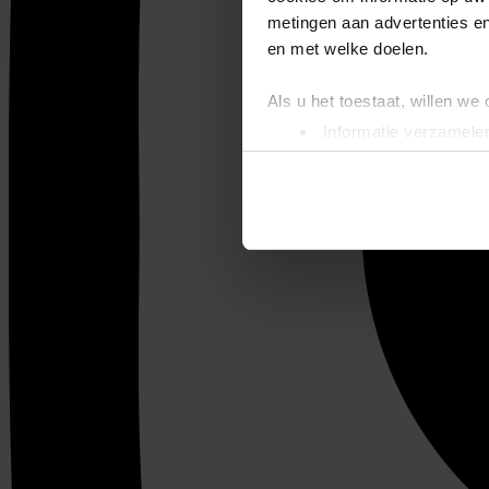
metingen aan advertenties en
en met welke doelen.
Als u het toestaat, willen we
Informatie verzamelen
Uw apparaat identific
Lees meer over hoe uw perso
toestemming op elk moment wi
We gebruiken cookies om cont
websiteverkeer te analyseren
media, adverteren en analys
verstrekt of die ze hebben v