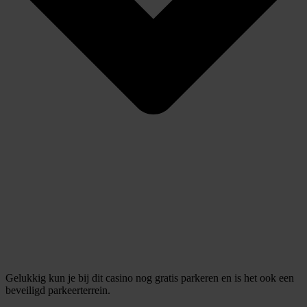
Gelukkig kun je bij dit casino nog gratis parkeren en is het ook een
beveiligd parkeerterrein.