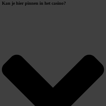
Kan je hier pinnen in het casino?