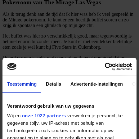
Pokerroom van The Mirage Las Vegas
Als ik terug denk aan de tijd dat ik hier was heb ik veel gespeeld in
de Mirage pokerroom. Je kunt er een heerlijk buffet scoren en zo
krijg ik spontaan een glimlach op mijn gezicht.
Het buffet was hier zo verschrikkelijk goed, maar tegenwoordig is
het niet enorm bijzonder meer. Je kunt er niet een lekker biefstukje
eten zoals je wel kunt bij Five Stars in Culemborg.
De pokerroom is zelfs niet eens vol en ik weet nog goed dat er
eigenlijk altijd een grote wachtlijst was. Het is vergane glorie en
leeft nog bij de mensen die hier vaak komen. En niet graag ergens
anders heen gaan. Je kunt het vergelijken met een
Excalibur
wat dat
betreft.
Toestemming
Details
Advertentie-instellingen
Ov
The Mirage zal altijd een speciaal plekje in mijn Vegas hart houden.
Het zal er ongetwijfeld nog staan als wij er niet meer zijn, maar het
is niet meer de 'must see' die het vroeger wel was.
Verantwoord gebruik van uw gegevens
Casino spel war
Wij en
onze 1022 partners
verwerken je persoonlijke
gegevens (bijv. uw IP-adres) met behulp van
Normaal speel ik altijd een handje
casino war
in dit casino, maar ik
technologieën zoals cookies om informatie op uw
kon de speeltafel niet meer terug vinden. En zo loop ik een beetje
hoofdschuddend door het casino heen.
apparaat op te slaan en te gebruiken met als doel