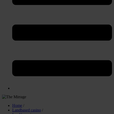
Home
/
Landbased casino
/