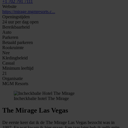
+1 702 791 7111
Website
https://mirage.mgmresorts.c...
Openingstijden
24 uur per dag open
Bereikbaarheid
Auto
Parkeren
Betaald parkeren
Rookruimte
Nee
Kledingbeleid
Casual
Minimum leeftijd
21
Organisatie
MGM Resorts
Incheckbalie hotel The Mirage
The Mirage Las Vegas
De eerste keer dat ik de The Mirage Las Vegas bezocht was in
1997. En wat kwam ik hier graag. Een jaar later heb ik zelfs mijn