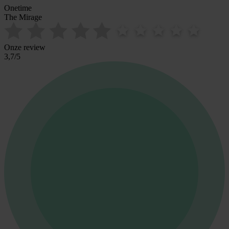
Onetime
The Mirage
Onze review
3,7
/
5