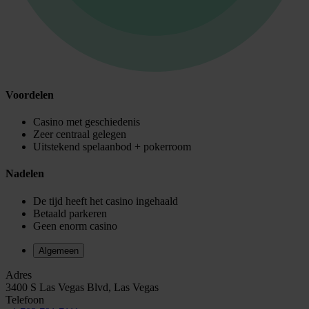
Voordelen
Casino met geschiedenis
Zeer centraal gelegen
Uitstekend spelaanbod + pokerroom
Nadelen
De tijd heeft het casino ingehaald
Betaald parkeren
Geen enorm casino
Algemeen
Adres
3400 S Las Vegas Blvd, Las Vegas
Telefoon