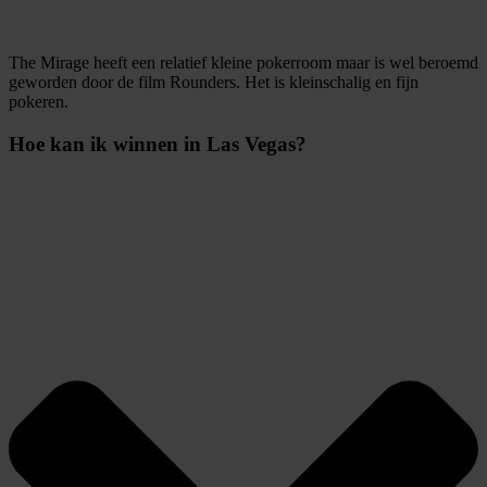
The Mirage heeft een relatief kleine pokerroom maar is wel beroemd
geworden door de film Rounders. Het is kleinschalig en fijn
pokeren.
Hoe kan ik winnen in Las Vegas?