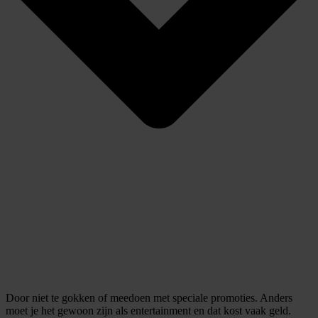
Door niet te gokken of meedoen met speciale promoties. Anders
moet je het gewoon zijn als entertainment en dat kost vaak geld.