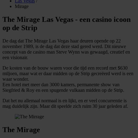
Las Vegas
/
Mirage
The Mirage Las Vegas - een casino icoon
op de Strip
De dag dat The Mirage Las Vegas haar deuren opende op 22
november 1989, is de dag dat deze stad gered werd. Dit nieuwe
concept van de casino man Steve Wynn was gewaagd, creatief en
een visionair.
De kosten van de bouw waren voor die tijd een record met $630
miljoen, maar wat er daar midden op de Strip gecreëerd werd is een
waar wonder.
Een hotel met meer dan 3000 kamers, permanente show van
Siegfried & Roy en een spugende vulkaan midden op de Strip.
Dat het nu allemaal normaal is en lijkt, en er veel concurrentie is
mag duidelijk zijn. Maar dit speelde zich ruim 30 jaar geleden af.
The Mirage