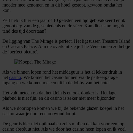
moeder mee genomen en in dit hotel gestopt, gewoon omdat het
kon.
Zelf heb ik hier een jaar of 10 geleden een tijd gebivakkeerd en ik
genoot erg van de geschiedenis en de sfeer. Kan dit casino nog de
tand des tijd doorstaan?
De ligging van The Mirage is perfect. Het ligt tussen Treasure Island
en Caesars Palace. Aan de overkant zie je The Venetian en zo heb je
de ‘perfect picture'.
Als we binnen lopen rond het middaguur is het al lekker druk in
het
casino
. We komen het casino binnen via de parkeergarage
ingang en we komen meteen uit in de lobby van het hotel.
Het valt meteen op dat het klein is en ook donker is. Het lage
plafond is niet fijn, en dit casino is zeker niet meer bijzonder.
Als we doorlopen komen we bij de bekende glazen koepel in het
casino waar je door een oerwoud loopt.
De geur is hier niet optimaal en zelfs muf en dat kan voor een top
casino absoluut niet. Als we door het casino heen lopen en ik voel