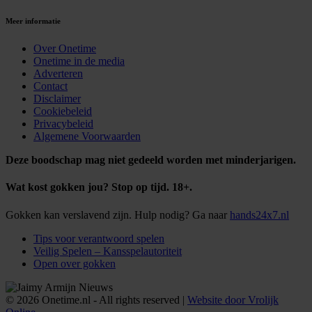
Meer informatie
Over Onetime
Onetime in de media
Adverteren
Contact
Disclaimer
Cookiebeleid
Privacybeleid
Algemene Voorwaarden
Deze boodschap mag niet gedeeld worden met minderjarigen.
Wat kost gokken jou? Stop op tijd. 18+.
Gokken kan verslavend zijn. Hulp nodig? Ga naar
hands24x7.nl
Tips voor verantwoord spelen
Veilig Spelen – Kansspelautoriteit
Open over gokken
© 2026 Onetime.nl - All rights reserved |
Website door Vrolijk