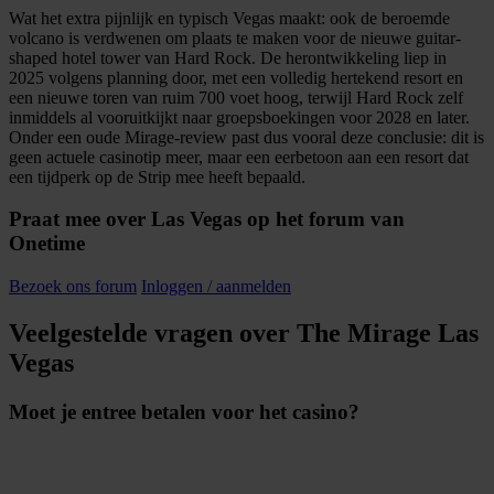
informatie over uw gebruik van onze site met onze
Wat het extra pijnlijk en typisch Vegas maakt: ook de beroemde
volcano is verdwenen om plaats te maken voor de nieuwe guitar-
partners voor social media, adverteren en analyse. Deze
shaped hotel tower van Hard Rock. De herontwikkeling liep in
partners kunnen deze gegevens combineren met andere
2025 volgens planning door, met een volledig hertekend resort en
informatie die u aan ze heeft verstrekt of die ze hebben
een nieuwe toren van ruim 700 voet hoog, terwijl Hard Rock zelf
inmiddels al vooruitkijkt naar groepsboekingen voor 2028 en later.
verzameld op basis van uw gebruik van hun services.
Onder een oude Mirage-review past dus vooral deze conclusie: dit is
geen actuele casinotip meer, maar een eerbetoon aan een resort dat
een tijdperk op de Strip mee heeft bepaald.
Praat mee over Las Vegas op het forum van
Onetime
Bezoek ons forum
Inloggen / aanmelden
Veelgestelde vragen over The Mirage Las
Vegas
Moet je entree betalen voor het casino?