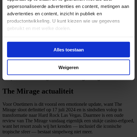
gepersonaliseerde advertenties en content, metingen aan
Ik vind het echt jammer dat deze bijzondere plek niet meer is wat het
advertenties en content, inzicht in publiek en
was.
productontwikkeling. U kunt kiezen wie uw gegevens
Als ik naar het publiek kijk, denken deze er anders over en dat is
gebruikt en met welke doelen.
maar goed ook. Er zijn absoluut mooie punten in dit casino, buiten
de geschiedenis om, zoals mooie nachtclubs, restaurants en de
nieuwe shows zoals 'The Beatles Love en Terry Fator'.
Als u het toestaat, willen we ook graag:
Alles toestaan
Gelukkig staat er een nieuw casino op ons te wachten en die ligt ook
Informatie verzamelen over uw geografische
tegenover deze oude parel. Wij vertrekken naar het
Casino Royal
locatie, die tot een paar meter nauwkeurig kan zijn
Las Vegas
maar jullie zullen lezen dat er weinig Royal aan is.
Uw apparaat identificeren door het actief te
Weigeren
Ik eindig met een quote uit de geweldige film Rounders 'but all i'm
scannen op specifieke eigenschappen (fingerprinting)
really thinkin about Vegas and the
fucking' Mirage'
.
Lees meer over hoe uw persoonlijke gegevens worden
verwerkt en stel uw voorkeuren in het
detailgedeelte
in.
The Mirage actualiteit
U kunt uw toestemming op elk moment wijzigen of
intrekken in de Cookieverklaring.
Voor Onetimers is dit vooral een emotionele update, want The
Mirage sloot definitief op 17 juli 2024 en is sindsdien volop in
transformatie naar Hard Rock Las Vegas. Daarmee is een oude
We gebruiken cookies om content en advertenties te
review van The Mirage vandaag eigenlijk een stukje casino-erfgoed,
personaliseren, om functies voor social media te bieden
want het resort zoals wij het kenden — inclusief die iconische
tropische sfeer — bestaat simpelweg niet meer.
en om ons websiteverkeer te analyseren. Ook delen we