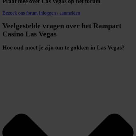
Praat mee over Las Vegas op het forum
Bezoek ons forum
Inloggen / aanmelden
Veelgestelde vragen over het Rampart
Casino Las Vegas
Hoe oud moet je zijn om te gokken in Las Vegas?