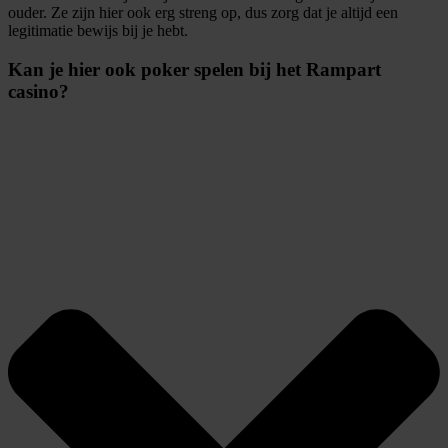
ouder. Ze zijn hier ook erg streng op, dus zorg dat je altijd een
legitimatie bewijs bij je hebt.
Kan je hier ook poker spelen bij het Rampart
casino?