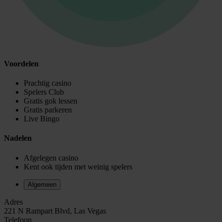
Voordelen
Prachtig casino
Spelers Club
Gratis gok lessen
Gratis parkeren
Live Bingo
Nadelen
Afgelegen casino
Kent ook tijden met weinig spelers
Algemeen
Adres
221 N Rampart Blvd, Las Vegas
Telefoon