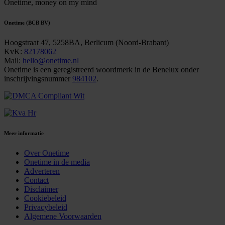
Onetime,
money on my mind
Onetime (BCB BV)
Hoogstraat 47, 5258BA, Berlicum (Noord-Brabant)
KvK:
82178062
Mail:
hello@onetime.nl
Onetime is een geregistreerd woordmerk in de Benelux onder
inschrijvingsnummer
984102
.
Meer informatie
Over Onetime
Onetime in de media
Adverteren
Contact
Disclaimer
Cookiebeleid
Privacybeleid
Algemene Voorwaarden