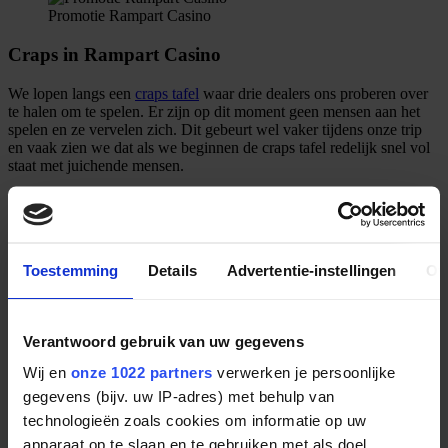
Promotie Rampart Casino
Craps in Rampart Casino
We lopen langs een
craps tafel
waar drie dealers ons proberen over
te halen om te spelen. Er zijn op dit moment geen mensen aan het
spelen en ze vervelen zich. Dit gebeurt wel vaker tijdens onze trip
en vaak zien we dat als we beginnen de craps tafel redelijk snel vol
staat met juichende mensen.
Craps is voor mij persoonlijk een zeer intrigerend spel en ik kijk
liever dan dat ik meedoe. En dit heeft denk ik te maken met de
onzekerheid voor dit bijzondere spelletje.
Vandaag is anders en gaan Jack en ik vol gas op deze heerlijke craps
Toestemming
Details
Advertentie-instellingen
Ov
tafel met gezellige croupiers.
Al binnen een paar minuten vliegen de ‘high fives' over tafel en zijn
de dealers blij met de fooien. Jack en ik zijn hot! Ik maak een paar
Verantwoord gebruik van uw gegevens
kleine beginnersfoutjes met inzetten of met gooien. Maar dat mag de
Wij en
onze 1022 partners
verwerken je persoonlijke
pret niet drukken. Deze fouten zal ik niet nogmaals gaan maken en
zo is het Rampart casino Las Vegas voor mij een craps examen aan
gegevens (bijv. uw IP-adres) met behulp van
het worden.
technologieën zoals cookies om informatie op uw
apparaat op te slaan en te gebruiken met als doel