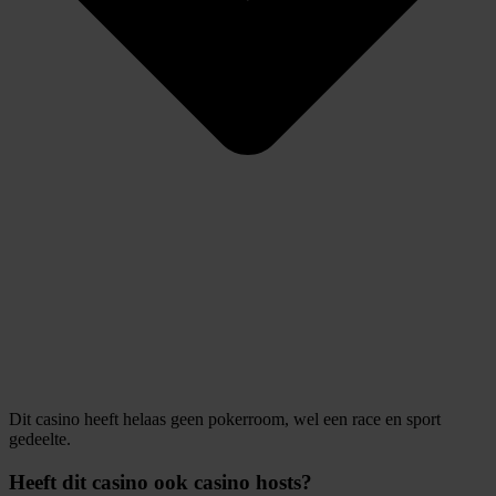
Dit casino heeft helaas geen pokerroom, wel een race en sport
gedeelte.
Heeft dit casino ook casino hosts?