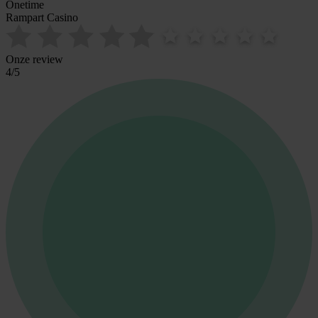
Onetime
Rampart Casino
Onze review
4
/
5