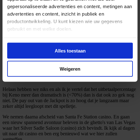
gepersonaliseerde advertenties en content, metingen aan
Ondertussen maken we wat filmpjes en praat ik met twee oude
advertenties en content, inzicht in publiek en
veteranen over de voorverkiezingen in Amerika. Zal Trump het gaan
productontwikkeling. U kunt kiezen wie uw gegevens
winnen? Het antwoord weten we nu en wie had dat ooit verwacht.
gebruikt en met welke doelen.
Keno is eigenlijk
bingo
maar je speelt niet tegen de andere mensen
maar tegen het huis. Best saai maar goed, we zitten wel lekker en
Als u het toestaat, willen we ook graag:
met een kopje koffie erbij is het prima uit te houden hier.
Alles toestaan
Informatie verzamelen over uw geografische
Volgens ons hebben we niks gehit dat een prijs(je) opleverde. Maar
locatie, die tot een paar meter nauwkeurig kan zijn
voor de zekerheid laat ik toch even de keno vouchers scannen bij de
dame. Je weet immers maar nooit of we een foutje gemaakt hebben.
Uw apparaat identificeren door het actief te
Weigeren
Hoe vaak zou dat wel niet voorkomen of dat mensen de geldigheid
scannen op specifieke eigenschappen (fingerprinting)
(30 dagen) laten verlopen. En je gewoon je prijzen kwijt bent.
Lees meer over hoe uw persoonlijke gegevens worden
Helaas hebben we niks en als ik je vertel dat het uitbetaalpercentage
verwerkt en stel uw voorkeuren in het
detailgedeelte
in.
bij Keno meer dan dramatisch is (<70%) dan is dat ook zo gek nog
U kunt uw toestemming op elk moment wijzigen of
niet. De pay out van de Jackpot is zo hoog dat je langzaam maar
intrekken in de Cookieverklaring.
zeker altijd leegloopt met dit spelletje.
We nemen daarna afscheid van Santa Fe Station casino. En gaan
We gebruiken cookies om content en advertenties te
een nieuw spannend avontuur beleven in de ghetto's van Las Vegas
waar het Silver Sadle Saloon (casino) zich bevindt. Ik kijk al dagen
personaliseren, om functies voor social media te bieden
uit naar dit casino en ben erg benieuwd wat we hier zullen
en om ons websiteverkeer te analyseren. Ook delen we
aantreffen.