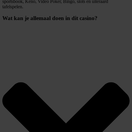
sportsbook, Keno, Video Poker, Bingo, slots en uiteraard
tafelspelen.
Wat kan je allemaal doen in dit casino?