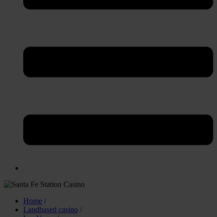
Home
/
Landbased casino
/