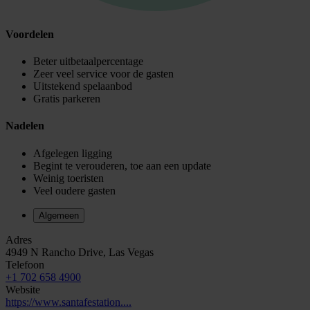
Voordelen
Beter uitbetaalpercentage
Zeer veel service voor de gasten
Uitstekend spelaanbod
Gratis parkeren
Nadelen
Afgelegen ligging
Begint te verouderen, toe aan een update
Weinig toeristen
Veel oudere gasten
Algemeen
Adres
4949 N Rancho Drive, Las Vegas
Telefoon
+1 702 658 4900
Website
https://www.santafestation....