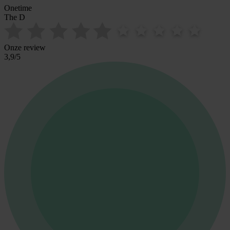
Onetime
The D
Onze review
3,9
/
5