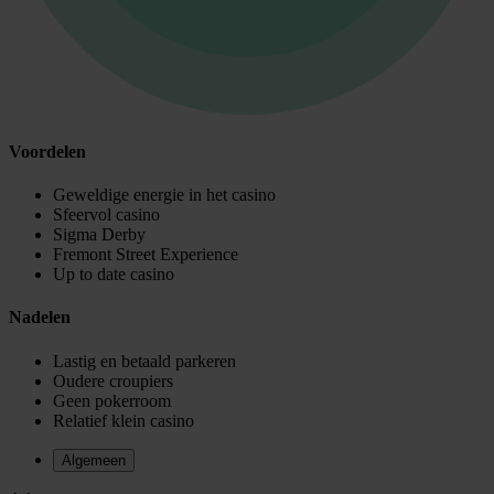
Voordelen
Geweldige energie in het casino
Sfeervol casino
Sigma Derby
Fremont Street Experience
Up to date casino
Nadelen
Lastig en betaald parkeren
Oudere croupiers
Geen pokerroom
Relatief klein casino
Algemeen