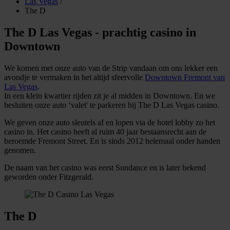
Las Vegas
/
The D
The D Las Vegas - prachtig casino in
Downtown
We komen met onze auto van de Strip vandaan om ons lekker een
avondje te vermaken in het altijd sfeervolle
Downtown Fremont van
Las Vegas
.
In een klein kwartier rijden zit je al midden in Downtown. En we
besluiten onze auto ‘valet' te parkeren bij The D Las Vegas casino.
We geven onze auto sleutels af en lopen via de hotel lobby zo het
casino in. Het casino heeft al ruim 40 jaar bestaansrecht aan de
beroemde Fremont Street. En is sinds 2012 helemaal onder handen
genomen.
De naam van het casino was eerst Sundance en is later bekend
geworden onder Fitzgerald.
The D