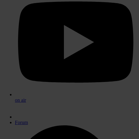
on air
Forum