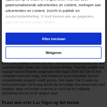
gepersonaliseerde advertenties en content, metingen aan
Voor Onetimers die Fremont Street leuker vinden dan de brave kant
advertenties en content, inzicht in publiek en
van de Strip, blijft The D een heerlijke middenweg tussen oud en
nieuw Vegas. Het hotel-casino staat nog altijd pal aan Fremont
productontwikkeling. U kunt kiezen wie uw gegevens
Street, telt 629 kamers en leunt bewust op die mix van moderne
gebruikt en met welke doelen.
downtown-reuring en vintage knipogen naar vroeger. Op de
casinovloer zie je dat ook terug: beneden draait het om de energie
van nu, terwijl boven juist die meer klassieke Vegas-sfeer wordt
Als u het toestaat, willen we ook graag:
opgezocht. Daarbij houdt The D nog steeds vast aan typische
Alles toestaan
Informatie verzamelen over uw geografische
publiektrekkers als Dancing Dealers, vintage slots en een flinke
locatie, die tot een paar meter nauwkeurig kan zijn
portie reuring aan de bars.
Uw apparaat identificeren door het actief te
Weigeren
Wat deze oude review extra kleur geeft, is dat The D in 2026 niet
scannen op specifieke eigenschappen (fingerprinting)
stil blijft staan. Hotelgasten hebben nog steeds toegang tot de eigen
pool, plus Stadium Swim bij Circa, wat dit downtown-adres net wat
Lees meer over hoe uw persoonlijke gegevens worden
aantrekkelijker maakt dan veel mensen denken. Tegelijk meldde een
verwerkt en stel uw voorkeuren in het
detailgedeelte
in.
topman van het Stevens-imperium eind maart 2026 dat The D een
U kunt uw toestemming op elk moment wijzigen of
complete renovatie krijgt, juist omdat het pand inmiddels als een
verouderende property wordt gezien. Dat maakt The D anno nu
intrekken in de Cookieverklaring.
extra interessant: het is nog steeds die levendige downtown-spot met
karakter, maar wel eentje waarvan je voelt dat de volgende
We gebruiken cookies om content en advertenties te
opfrisbeurt alweer in de steigers staat.
personaliseren, om functies voor social media te bieden
Praat mee over Las Vegas op het forum
en om ons websiteverkeer te analyseren. Ook delen we