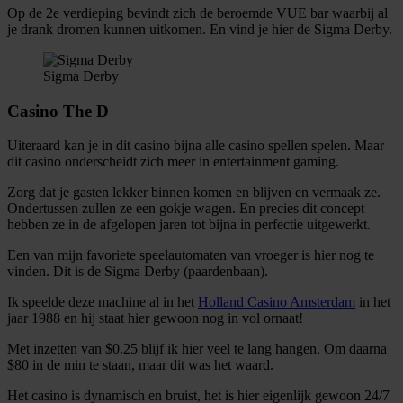
Op de 2e verdieping bevindt zich de beroemde VUE bar waarbij al
je drank dromen kunnen uitkomen. En vind je hier de Sigma Derby.
Sigma Derby
Casino The D
Uiteraard kan je in dit casino bijna alle casino spellen spelen. Maar
dit casino onderscheidt zich meer in entertainment gaming.
Zorg dat je gasten lekker binnen komen en blijven en vermaak ze.
Ondertussen zullen ze een gokje wagen. En precies dit concept
hebben ze in de afgelopen jaren tot bijna in perfectie uitgewerkt.
Een van mijn favoriete speelautomaten van vroeger is hier nog te
vinden. Dit is de Sigma Derby (paardenbaan).
Ik speelde deze machine al in het
Holland Casino Amsterdam
in het
jaar 1988 en hij staat hier gewoon nog in vol ornaat!
Met inzetten van $0.25 blijf ik hier veel te lang hangen. Om daarna
$80 in de min te staan, maar dit was het waard.
Het casino is dynamisch en bruist, het is hier eigenlijk gewoon 24/7