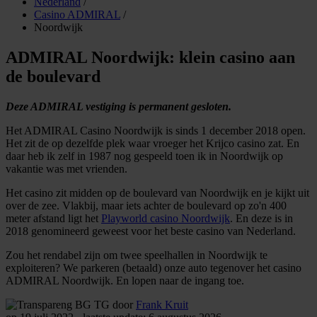
Nederland
/
Casino ADMIRAL
/
Noordwijk
ADMIRAL Noordwijk: klein casino aan
de boulevard
Deze ADMIRAL vestiging is permanent gesloten.
Het ADMIRAL Casino Noordwijk is sinds 1 december 2018 open.
Het zit de op dezelfde plek waar vroeger het Krijco casino zat. En
daar heb ik zelf in 1987 nog gespeeld toen ik in Noordwijk op
vakantie was met vrienden.
Het casino zit midden op de boulevard van Noordwijk en je kijkt uit
over de zee. Vlakbij, maar iets achter de boulevard op zo'n 400
meter afstand ligt het
Playworld casino Noordwijk
. En deze is in
2018 genomineerd geweest voor het beste casino van Nederland.
Zou het rendabel zijn om twee speelhallen in Noordwijk te
exploiteren? We parkeren (betaald) onze auto tegenover het casino
ADMIRAL Noordwijk. En lopen naar de ingang toe.
door
Frank Kruit