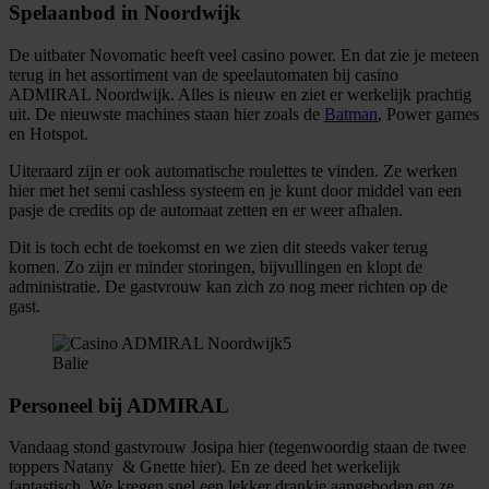
Spelaanbod in Noordwijk
De uitbater Novomatic heeft veel casino power. En dat zie je meteen
terug in het assortiment van de speelautomaten bij casino
ADMIRAL Noordwijk. Alles is nieuw en ziet er werkelijk prachtig
uit. De nieuwste machines staan hier zoals de
Batman
, Power games
en Hotspot.
Uiteraard zijn er ook automatische roulettes te vinden. Ze werken
hier met het semi cashless systeem en je kunt door middel van een
pasje de credits op de automaat zetten en er weer afhalen.
Dit is toch echt de toekomst en we zien dit steeds vaker terug
komen. Zo zijn er minder storingen, bijvullingen en klopt de
administratie. De gastvrouw kan zich zo nog meer richten op de
gast.
Balie
Personeel bij ADMIRAL
Vandaag stond gastvrouw Josipa hier (tegenwoordig staan de twee
toppers Natany & Gnette hier). En ze deed het werkelijk
fantastisch. We kregen snel een lekker drankje aangeboden en ze