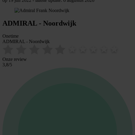
op 19 juli 2022 - laatste update: 6 augustus 2026
ADMIRAL - Noordwijk
Onetime
ADMIRAL - Noordwijk
Onze review
3,8
/
5