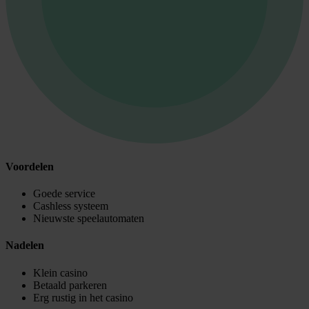
Voordelen
Goede service
Cashless systeem
Nieuwste speelautomaten
Nadelen
Klein casino
Betaald parkeren
Erg rustig in het casino