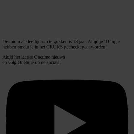
De minimale leeftijd om te gokken is 18 jaar. Altijd je ID bij je
hebben omdat je in het CRUKS gecheckt gaat worden!
Altijd het laatste Onetime nieuws
en volg
Onetime
op de socials!