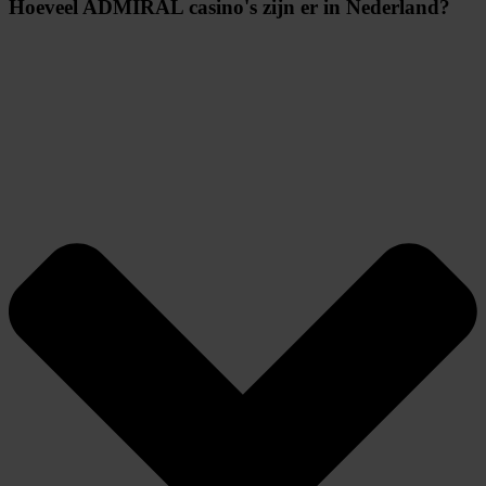
Hoeveel ADMIRAL casino's zijn er in Nederland?