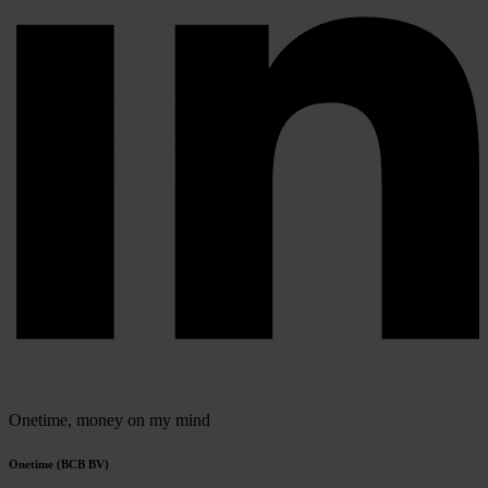
Onetime,
money on my mind
Onetime (BCB BV)