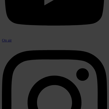
On air