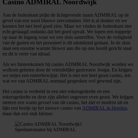
Casino ADMIRAL Noordwijk
Aan de buitenkant prijkt de lichtgevende naam ADMIRAL op de
gevel van een soort blauwe zeecontainer. Het is al donker en we
kunnen het niet heel goed zien. Maar we vinden de buitenkant niet
echt geslaagd ondanks dat het goed opvalt. We lopen een trappetje
op naar de ingang waar we een sluis aantreffen. Voor de veiligheid
van de gasten en het personeel is dit uitstekend gedaan. In de sluis
staat een enorme warmte blower aan die op ons hoofd gericht staat
en dit is verre van ideaal.
Als we binnenkomen bij casino ADMIRAL Noordwijk worden we
welkom geheten door de vriendelijke gastvrouw Josipa. En krijgen
we netjes een entreebewijsje. Het is niet een heel groot casino, iets
wat we van ADMIRAL normaal gesproken wel gewend zijn.
Het casino is verdeeld in een niet rokersgedeelte en een
rokersgedeelte en deze zijn allebei ongeveer even groot. We krijgen
meteen een warm gevoel van dit casino, het ziet er modern uit en
lijkt een beetje op het nieuwe casino van
ADMIRAL in Heerlen
,
maar dan een stuk kleiner.
Speelautomaten bij ADMIRAL