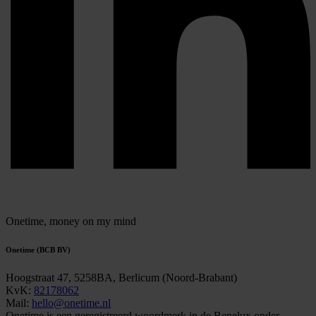
Onetime,
money on my mind
Onetime (BCB BV)
Hoogstraat 47, 5258BA, Berlicum (Noord-Brabant)
KvK:
82178062
Mail:
hello@onetime.nl
Onetime is een geregistreerd woordmerk in de Benelux onder