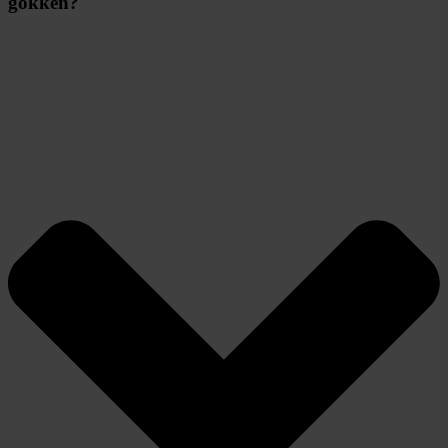
gokken?