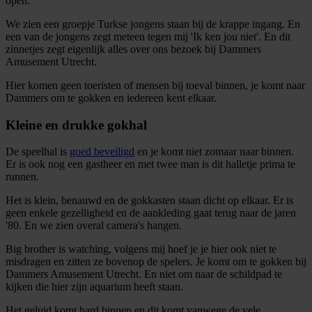
open.
We zien een groepje Turkse jongens staan bij de krappe ingang. En
een van de jongens zegt meteen tegen mij 'Ik ken jou niet'. En dit
zinnetjes zegt eigenlijk alles over ons bezoek bij Dammers
Amusement Utrecht.
Hier komen geen toeristen of mensen bij toeval binnen, je komt naar
Dammers om te gokken en iedereen kent elkaar.
Kleine en drukke gokhal
De speelhal is
goed beveiligd
en je komt niet zomaar naar binnen.
Er is ook nog een gastheer en met twee man is dit halletje prima te
runnen.
Het is klein, benauwd en de gokkasten staan dicht op elkaar. Er is
geen enkele gezelligheid en de aankleding gaat terug naar de jaren
'80. En we zien overal camera's hangen.
Big brother is watching, volgens mij hoef je je hier ook niet te
misdragen en zitten ze bovenop de spelers. Je komt om te gokken bij
Dammers Amusement Utrecht. En niet om naar de schildpad te
kijken die hier zijn aquarium heeft staan.
Het geluid komt hard binnen en dit komt vanwege de vele