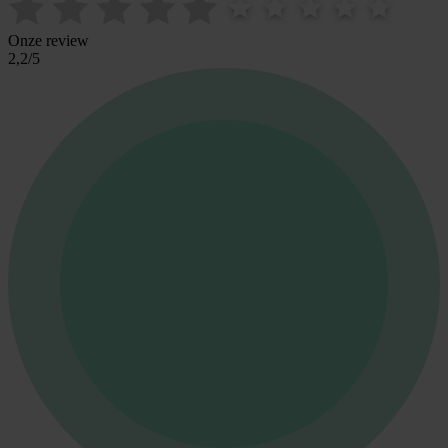
Onze review
2,2
/
5