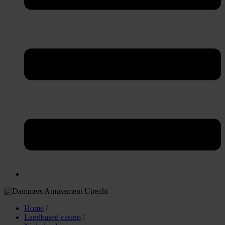
Home
/
Landbased casino
/