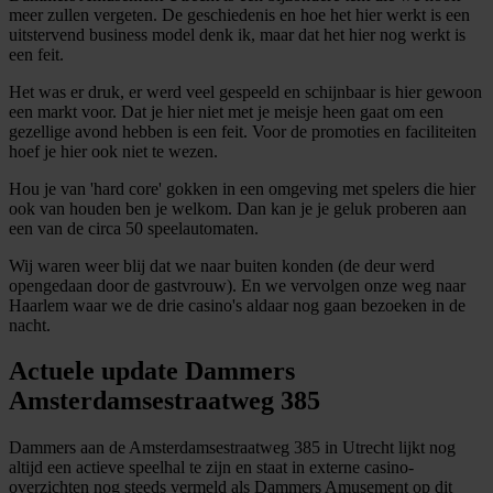
informatie over uw gebruik van onze site met onze
meer zullen vergeten. De geschiedenis en hoe het hier werkt is een
uitstervend business model denk ik, maar dat het hier nog werkt is
partners voor social media, adverteren en analyse. Deze
een feit.
partners kunnen deze gegevens combineren met andere
Het was er druk, er werd veel gespeeld en schijnbaar is hier gewoon
informatie die u aan ze heeft verstrekt of die ze hebben
een markt voor. Dat je hier niet met je meisje heen gaat om een
verzameld op basis van uw gebruik van hun services.
gezellige avond hebben is een feit. Voor de promoties en faciliteiten
hoef je hier ook niet te wezen.
Hou je van 'hard core' gokken in een omgeving met spelers die hier
ook van houden ben je welkom. Dan kan je je geluk proberen aan
een van de circa 50 speelautomaten.
Wij waren weer blij dat we naar buiten konden (de deur werd
opengedaan door de gastvrouw). En we vervolgen onze weg naar
Haarlem waar we de drie casino's aldaar nog gaan bezoeken in de
nacht.
Actuele update Dammers
Amsterdamsestraatweg 385
Dammers aan de Amsterdamsestraatweg 385 in Utrecht lijkt nog
altijd een actieve speelhal te zijn en staat in externe casino-
overzichten nog steeds vermeld als Dammers Amusement op dit