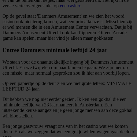
er van de buitenkant netjes, maar wel gedateerd uit. Het lijkt in de
verste verte overigens niet op
een casino
.
Op de gevel staat 'Dammers Amusement' en we zien het woord
casino ook niet terug komen, wat een prima keuze is. Misschien zijn
er wel mensen die in een Amusement Center verwachten. Dat je bij
Dammers Amusement Utrecht ook kan flipperen. Of een Arcade
game kan spelen, maar hier vind je alleen maar gokkasten.
Entree Dammers minimale leeftijd 24 jaar
We staan voor de onaantrekkelijke ingang bij Dammers Amusement
Utrecht. En we twijfelen om naar binnen te gaan. We zijn hier op
een missie, maar normaal gesproken zou ik hier aan voorbij lopen.
Op een papiertje op de deur zien we met grote letters: MINIMALE
LEEFTIJD 24 jaar.
Dit hebben we nog niet eerder gezien. Ik ken een gokhal die een
minimale leeftijd van 23 jaar hanteert in Amsterdam. Een
uitstekende keuze aangezien je geen jonge mensen aan deze gokhal
wil blootstellen.
Een jonge gastvrouw vraagt ons van in het casino wat we komen
doen. En als we zeggen dat we een gokje willen wagen gaat de deur