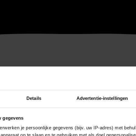
Details
Advertentie-instellingen
w gegevens
erwerken je persoonlijke gegevens (bijv. uw IP-adres) met behul
apparaat op te slaan en te gebruiken met als doel gepersonalise