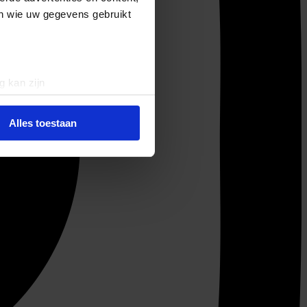
en wie uw gegevens gebruikt
g kan zijn
erprinting)
t
detailgedeelte
in. U kunt uw
Alles toestaan
 media te bieden en om ons
ze partners voor social
nformatie die u aan ze heeft