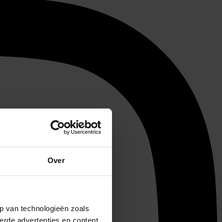
Over
p van technologieën zoals
erde advertenties en content,