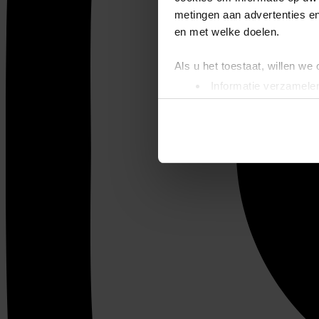
metingen aan advertenties en
en met welke doelen.
Als u het toestaat, willen we
Informatie verzamelen
Uw apparaat identific
Lees meer over hoe uw perso
toestemming op elk moment wi
We gebruiken cookies om cont
websiteverkeer te analyseren
media, adverteren en analys
verstrekt of die ze hebben v