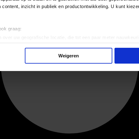
 content, inzicht in publiek en productontwikkeling. U kunt kiez
 ook graag:
 over uw geografische locatie, die tot een paar meter nauwkeuri
eren door het actief te scannen op specifieke eigenschappen (fing
onlijke gegevens worden verwerkt en stel uw voorkeuren in he
Weigeren
jzigen of intrekken in de Cookieverklaring.
ent en advertenties te personaliseren, om functies voor social
. Ook delen we informatie over uw gebruik van onze site met on
e. Deze partners kunnen deze gegevens combineren met andere i
erzameld op basis van uw gebruik van hun services.