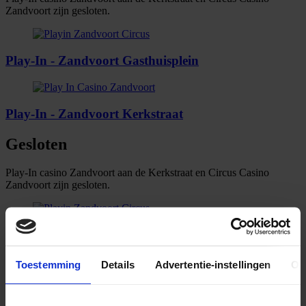
Zandvoort zijn gesloten.
Play-In - Zandvoort Gasthuisplein
Play-In - Zandvoort Kerkstraat
Gesloten
Play-In casino Zandvoort aan de Kerkstraat en Circus Casino
Zandvoort zijn gesloten.
Play-In - Zandvoort Gasthuisplein
Toestemming
Details
Advertentie-instellingen
Ov
Play-In - Zandvoort Kerkstraat