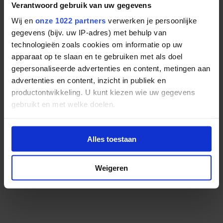
Verantwoord gebruik van uw gegevens
Altijd het laatste Onetime nieuws
en volg
Onetime
op de socials!
Wij en
onze 1022 partners
verwerken je persoonlijke
gegevens (bijv. uw IP-adres) met behulp van
technologieën zoals cookies om informatie op uw
apparaat op te slaan en te gebruiken met als doel
gepersonaliseerde advertenties en content, metingen aan
advertenties en content, inzicht in publiek en
productontwikkeling. U kunt kiezen wie uw gegevens
gebruikt en met welke doelen.
Als u het toestaat, willen we ook graag:
Alles toestaan
Informatie verzamelen over uw geografische
locatie, die tot een paar meter nauwkeurig kan zijn
Uw apparaat identificeren door het actief te
Weigeren
scannen op specifieke eigenschappen (fingerprinting)
Lees meer over hoe uw persoonlijke gegevens worden
verwerkt en stel uw voorkeuren in het
detailgedeelte
in.
U kunt uw toestemming op elk moment wijzigen of