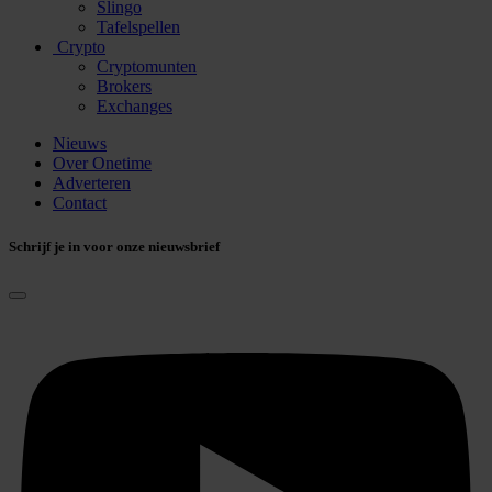
Slingo
Tafelspellen
Crypto
Cryptomunten
Brokers
Exchanges
Nieuws
Over Onetime
Adverteren
Contact
Schrijf je in voor onze nieuwsbrief