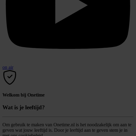
on air
Welkom bij Onetime
Wat is je leeftijd?
Om gebruik te maken van Onetime.nl is het noodzakelijk om aan te
geven wat jouw leeftijd is. Door je leeftijd aan te geven stem je in
met ons cookiebeleid.