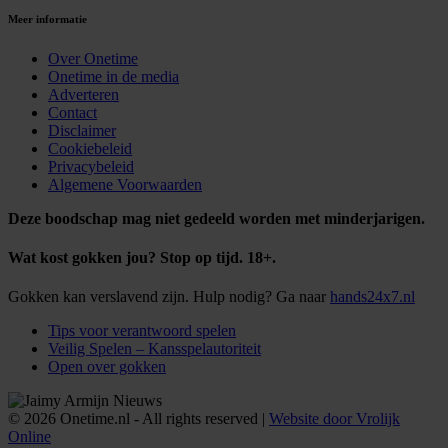
Meer informatie
Over Onetime
Onetime in de media
Adverteren
Contact
Disclaimer
Cookiebeleid
Privacybeleid
Algemene Voorwaarden
Deze boodschap mag niet gedeeld worden met minderjarigen.
Wat kost gokken jou? Stop op tijd. 18+.
Gokken kan verslavend zijn. Hulp nodig? Ga naar
hands24x7.nl
Tips voor verantwoord spelen
Veilig Spelen – Kansspelautoriteit
Open over gokken
© 2026 Onetime.nl - All rights reserved |
Website door Vrolijk
Online