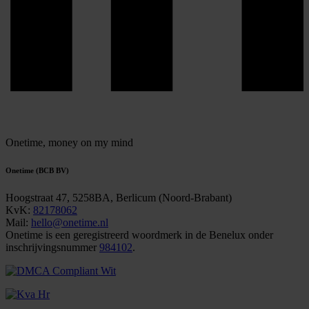
Onetime,
money on my mind
Onetime (BCB BV)
Hoogstraat 47, 5258BA, Berlicum (Noord-Brabant)
KvK:
82178062
Mail:
hello@onetime.nl
Onetime is een geregistreerd woordmerk in de Benelux onder
inschrijvingsnummer
984102
.