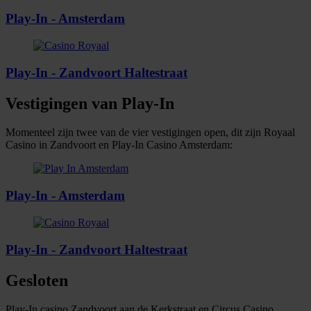
Play-In - Amsterdam
Play-In - Zandvoort Haltestraat
Vestigingen van Play-In
Momenteel zijn twee van de vier vestigingen open, dit zijn Royaal
Casino in Zandvoort en Play-In Casino Amsterdam:
Play-In - Amsterdam
Play-In - Zandvoort Haltestraat
Gesloten
Play-In casino Zandvoort aan de Kerkstraat en Circus Casino