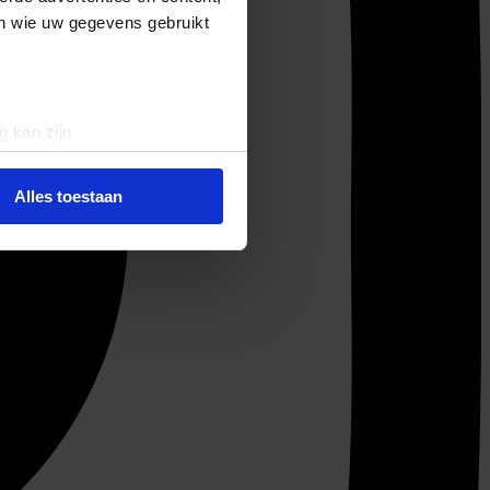
en wie uw gegevens gebruikt
g kan zijn
erprinting)
t
detailgedeelte
in. U kunt uw
Alles toestaan
 media te bieden en om ons
ze partners voor social
nformatie die u aan ze heeft