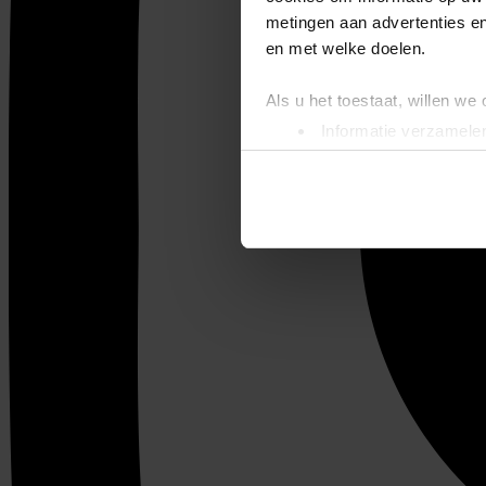
metingen aan advertenties en
en met welke doelen.
Als u het toestaat, willen we
Informatie verzamelen
Uw apparaat identific
Lees meer over hoe uw perso
toestemming op elk moment wi
We gebruiken cookies om cont
websiteverkeer te analyseren
media, adverteren en analys
verstrekt of die ze hebben v