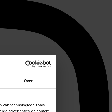
Over
p van technologieën zoals
erde advertenties en content,