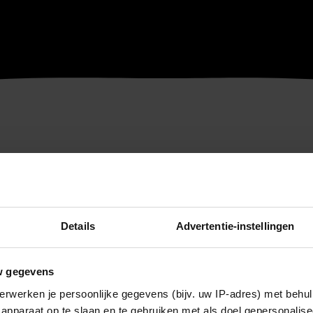
Details
Advertentie-instellingen
w gegevens
erwerken je persoonlijke gegevens (bijv. uw IP-adres) met behul
apparaat op te slaan en te gebruiken met als doel gepersonalise