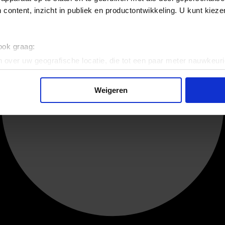
 content, inzicht in publiek en productontwikkeling. U kunt kiez
 ook graag:
 over uw geografische locatie, die tot een paar meter nauwkeuri
eren door het actief te scannen op specifieke eigenschappen (fing
onlijke gegevens worden verwerkt en stel uw voorkeuren in he
Weigeren
jzigen of intrekken in de Cookieverklaring.
ent en advertenties te personaliseren, om functies voor social
. Ook delen we informatie over uw gebruik van onze site met on
e. Deze partners kunnen deze gegevens combineren met andere i
erzameld op basis van uw gebruik van hun services.