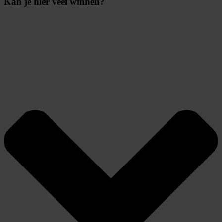
Kan je hier veel winnen?