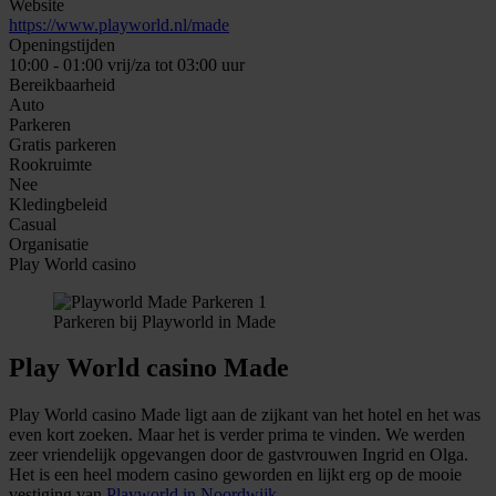
Website
https://www.playworld.nl/made
Openingstijden
10:00 - 01:00 vrij/za tot 03:00 uur
Bereikbaarheid
Auto
Parkeren
Gratis parkeren
Rookruimte
Nee
Kledingbeleid
Casual
Organisatie
Play World casino
Parkeren bij Playworld in Made
Play World casino Made
Play World casino Made ligt aan de zijkant van het hotel en het was
even kort zoeken. Maar het is verder prima te vinden. We werden
zeer vriendelijk opgevangen door de gastvrouwen Ingrid en Olga.
Het is een heel modern casino geworden en lijkt erg op de mooie
vestiging van
Playworld in Noordwijk
.