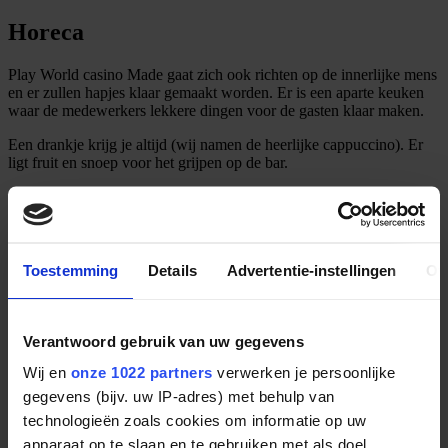
Horeca
Play World casino Made gaat zich ook richten op de innerlijke mens
en er zullen hapjes klaar gemaakt worden. Er is een aparte keuken
waar de medewerkers lekkere dingen voor de gasten klaar maken.
Een drankje krijg je altijd (wij namen de heerlijke cappuccino). Er
ligt fruit en snoep voor het grijpen op de bar.
Wild Moon mini gekoppeld aan een andere machine
zonder dat je het door hebt
Promoties bij Play World casino Made
Toestemming
Details
Advertentie-instellingen
Ov
Er is een mystery jackpot met verschillende jackpots. Ook zullen er
mooie promoties komen om dit Play World casino in Made op de
Verantwoord gebruik van uw gegevens
kaart te zetten. In deze omgeving zitten vele casino's. En ze zullen
zich echt moeten onderscheiden om een vaste klantenbasis te
Wij en
onze 1022 partners
verwerken je persoonlijke
krijgen.
gegevens (bijv. uw IP-adres) met behulp van
De locatie is in ieder geval super. Op het moment dat wij er waren
technologieën zoals cookies om informatie op uw
was het nog een stille opening. Op onze vervolg bezoeken was het
apparaat op te slaan en te gebruiken met als doel