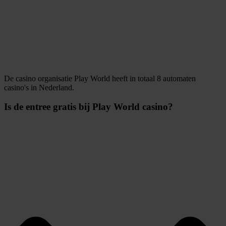
De casino organisatie Play World heeft in totaal 8 automaten
casino's in Nederland.
Is de entree gratis bij Play World casino?