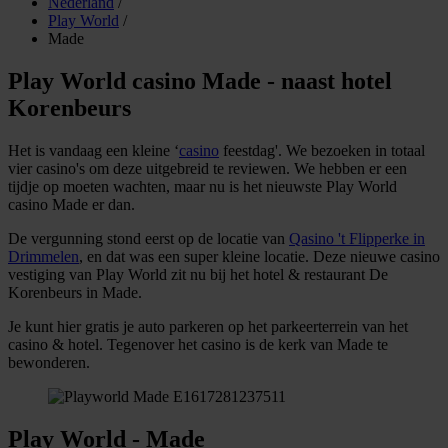
Nederland
/
Play World
/
Made
Play World casino Made - naast hotel
Korenbeurs
Het is vandaag een kleine ‘
casino
feestdag'. We bezoeken in totaal
vier casino's om deze uitgebreid te reviewen. We hebben er een
tijdje op moeten wachten, maar nu is het nieuwste Play World
casino Made er dan.
De vergunning stond eerst op de locatie van
Qasino 't Flipperke in
Drimmelen
, en dat was een super kleine locatie. Deze nieuwe casino
vestiging van Play World zit nu bij het hotel & restaurant De
Korenbeurs in Made.
Je kunt hier gratis je auto parkeren op het parkeerterrein van het
casino & hotel. Tegenover het casino is de kerk van Made te
bewonderen.
Play World - Made