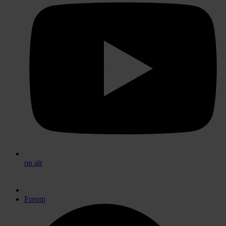
on air
Forum