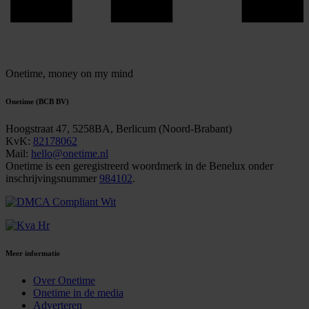
Onetime,
money on my mind
Onetime (BCB BV)
Hoogstraat 47, 5258BA, Berlicum (Noord-Brabant)
KvK:
82178062
Mail:
hello@onetime.nl
Onetime is een geregistreerd woordmerk in de Benelux onder
inschrijvingsnummer
984102
.
Meer informatie
Over Onetime
Onetime in de media
Adverteren