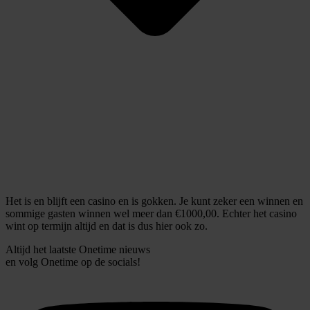
Het is en blijft een casino en is gokken. Je kunt zeker een winnen en
sommige gasten winnen wel meer dan €1000,00. Echter het casino
wint op termijn altijd en dat is dus hier ook zo.
Altijd het laatste Onetime nieuws
en volg
Onetime
op de socials!