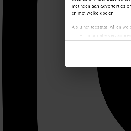
metingen aan advertenties en
en met welke doelen.
Als u het toestaat, willen we
Informatie verzamelen
Uw apparaat identific
Lees meer over hoe uw perso
toestemming op elk moment wi
We gebruiken cookies om cont
websiteverkeer te analyseren
media, adverteren en analys
verstrekt of die ze hebben v