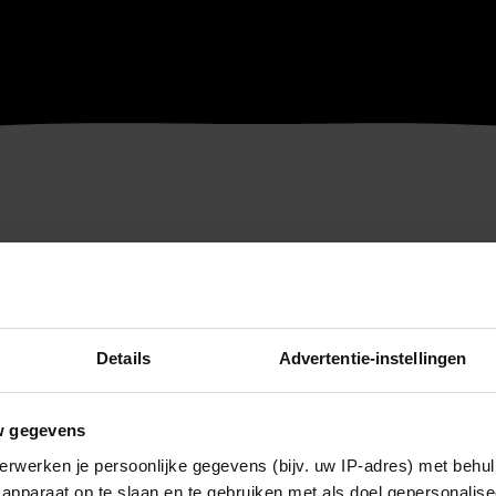
Details
Advertentie-instellingen
w gegevens
erwerken je persoonlijke gegevens (bijv. uw IP-adres) met behul
apparaat op te slaan en te gebruiken met als doel gepersonalise