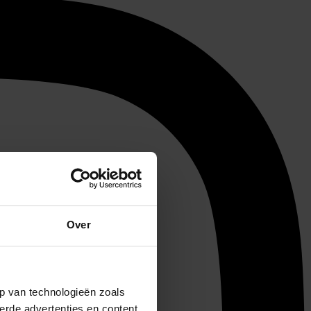
Over
p van technologieën zoals
erde advertenties en content,