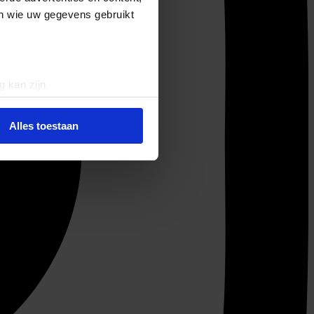
en wie uw gegevens gebruikt
g kan zijn
erprinting)
t
detailgedeelte
in. U kunt uw
Alles toestaan
 media te bieden en om ons
ze partners voor social
nformatie die u aan ze heeft