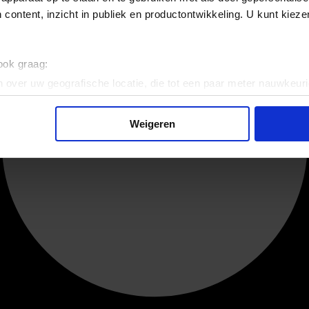
 content, inzicht in publiek en productontwikkeling. U kunt kiez
 ook graag:
 over uw geografische locatie, die tot een paar meter nauwkeuri
eren door het actief te scannen op specifieke eigenschappen (fing
onlijke gegevens worden verwerkt en stel uw voorkeuren in he
Weigeren
jzigen of intrekken in de Cookieverklaring.
ent en advertenties te personaliseren, om functies voor social
. Ook delen we informatie over uw gebruik van onze site met on
e. Deze partners kunnen deze gegevens combineren met andere i
erzameld op basis van uw gebruik van hun services.