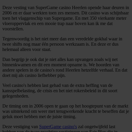
Deze vesting van SuperGame casino Heerlen opende haar deuren in
2006 en er daar werkten toen zes mensen. Dit casino was schijnbaar
toen het vlaggenschip van Supergame. En met 350 vierkante meter
vloeroppervlak en een mooie trap naar boven kan ik me dat
voorstellen.
Tegenwoordig is het niet meer dan een veredelde gokhal waar in
twee shifts nog maar één persoon werkzaam is. En deze er dus
helemaal alleen voor staat.
Dan begrijp je ook dat je niet alles kan opvangen zoals wij net
binnenkwamen en dit een moment opname is. We hoorden van
andere spelers in de casino's rond Heerlen hetzelfde verhaal. En dat
doet mij als casino liefhebber pijn.
Veel casino's hebben last gehad van de extra heffing van de
kansspelbelasting, de crisis en het niet rokersbeleid in dit soort
gelegenheden.
De timing om in 2006 open te gaan op het hoogtepunt van de markt
was uitstekend om weer met terugwerkende kracht te beseffen dat je
geluk moet hebben met de juiste timing.
Deze vestiging van
SuperGame casino's
zal ongetwijfeld last
hebben van de twee prachtige vestigingen van Fair Play die in