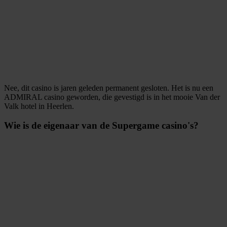
Nee, dit casino is jaren geleden permanent gesloten. Het is nu een
ADMIRAL casino geworden, die gevestigd is in het mooie Van der
Valk hotel in Heerlen.
Wie is de eigenaar van de Supergame casino's?