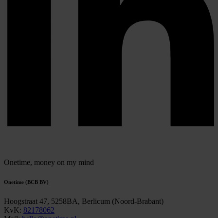
Onetime,
money on my mind
Onetime (BCB BV)
Hoogstraat 47, 5258BA, Berlicum (Noord-Brabant)
KvK:
82178062