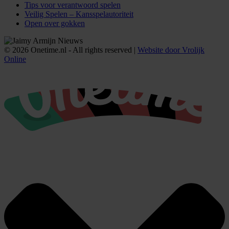
Tips voor verantwoord spelen
Veilig Spelen – Kansspelautoriteit
Open over gokken
© 2026 Onetime.nl - All rights reserved |
Website door Vrolijk
Online