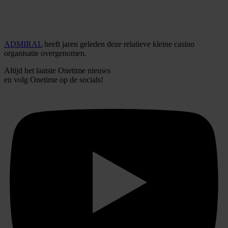
ADMIRAL
heeft jaren geleden deze relatieve kleine casino
organisatie overgenomen.
Altijd het laatste Onetime nieuws
en volg
Onetime
op de socials!