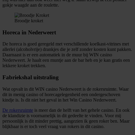
gokje waagde aan de roulette.
Broodje kroket
Horeca in Nederweert
De horeca is goed geregeld met verschillende koelkast-vitrines met
allerlei (alcoholvrije) drankjes die je zelf zonder kosten kunt pakken.
Daarnaast is er een automatiek in de muur bij WIN casino
Nederweert. Je haalt een muntje aan de bar heb en je kan gratis een
lekkere kroket trekken.
Fabriekshal uitstraling
Wat opvalt in dit WIN casino Nederweert is de rokersruimte. Waar
dit in menig casino of horecagelegenheid een ondergeschoven
kindje is. Is dit niet het geval in het Win Casino Nederweert.
De rokersruimte
is meer dan de helft van het gehele casino. En ook
de klandizie is voornamelijk in dit gedeelte te vinden. Voor mij
persoonlijk is dit minder prettig, aangezien ik geen roker ben. Maar
blijkbaar is er toch veel vraag van rokers in dit casino.