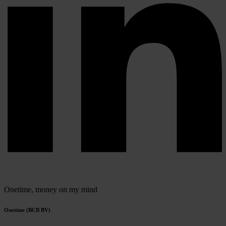
Onetime,
money on my mind
Onetime (BCB BV)