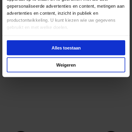
De officiële WIN Casino-site vermeldt Nederweert inmiddels als
gepersonaliseerde advertenties en content, metingen aan
24/7 geopend, met gratis entree, gratis hapjes en drankjes, acties en
entertainment. Onze oude Onetime-review was kritisch over de
advertenties en content, inzicht in publiek en
sfeer, kapotte automaten en de algemene gezelligheid, maar als
productontwikkeling. U kunt kiezen wie uw gegevens
actuele update is vooral belangrijk dat de locatie nog steeds stevig
gebruikt en met welke doelen.
draait en nu veel nadrukkelijker wordt gepresenteerd als een
volwaardige WIN-vestiging met ruime openingstijden.
Als u het toestaat, willen we ook graag:
Veelgestelde vragen over het WIN casino
Alles toestaan
Informatie verzamelen over uw geografische
Nederweert
locatie, die tot een paar meter nauwkeurig kan zijn
Uw apparaat identificeren door het actief te
Weigeren
Hoeveel casino's heeft WIN casino's?
scannen op specifieke eigenschappen (fingerprinting)
Lees meer over hoe uw persoonlijke gegevens worden
verwerkt en stel uw voorkeuren in het
detailgedeelte
in.
U kunt uw toestemming op elk moment wijzigen of
intrekken in de Cookieverklaring.
We gebruiken cookies om content en advertenties te
personaliseren, om functies voor social media te bieden
en om ons websiteverkeer te analyseren. Ook delen we