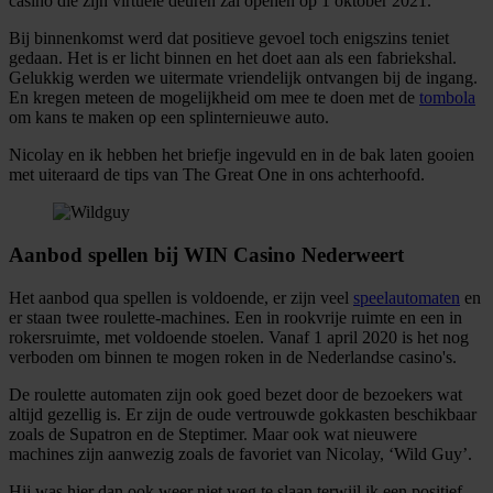
casino die zijn virtuele deuren zal openen op 1 oktober 2021.
Bij binnenkomst werd dat positieve gevoel toch enigszins teniet
gedaan. Het is er licht binnen en het doet aan als een fabriekshal.
Gelukkig werden we uitermate vriendelijk ontvangen bij de ingang.
En kregen meteen de mogelijkheid om mee te doen met de
tombola
om kans te maken op een splinternieuwe auto.
Nicolay en ik hebben het briefje ingevuld en in de bak laten gooien
met uiteraard de tips van The Great One in ons achterhoofd.
Aanbod spellen bij WIN Casino Nederweert
Het aanbod qua spellen is voldoende, er zijn veel
speelautomaten
en
er staan twee roulette-machines. Een in rookvrije ruimte en een in
rokersruimte, met voldoende stoelen. Vanaf 1 april 2020 is het nog
verboden om binnen te mogen roken in de Nederlandse casino's.
De roulette automaten zijn ook goed bezet door de bezoekers wat
altijd gezellig is. Er zijn de oude vertrouwde gokkasten beschikbaar
zoals de Supatron en de Steptimer. Maar ook wat nieuwere
machines zijn aanwezig zoals de favoriet van Nicolay, ‘Wild Guy’.
Hij was hier dan ook weer niet weg te slaan terwijl ik een positief