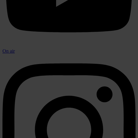
On air