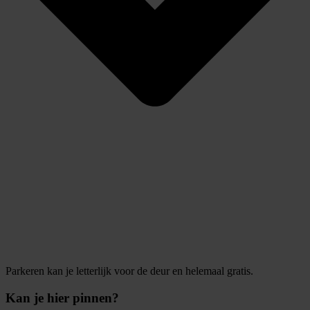
Parkeren kan je letterlijk voor de deur en helemaal gratis.
Kan je hier pinnen?