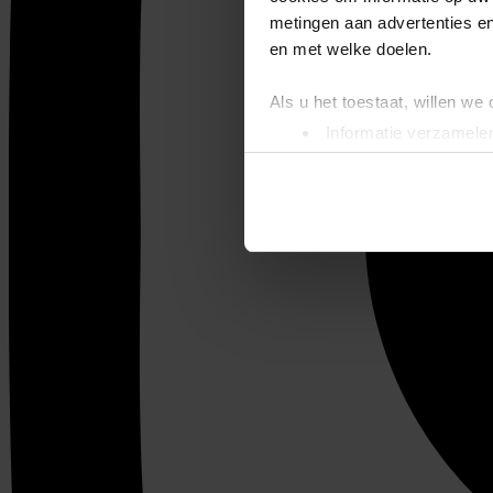
metingen aan advertenties en
en met welke doelen.
Als u het toestaat, willen we
Informatie verzamelen
Uw apparaat identific
Lees meer over hoe uw perso
toestemming op elk moment wi
We gebruiken cookies om cont
websiteverkeer te analyseren
media, adverteren en analys
verstrekt of die ze hebben v