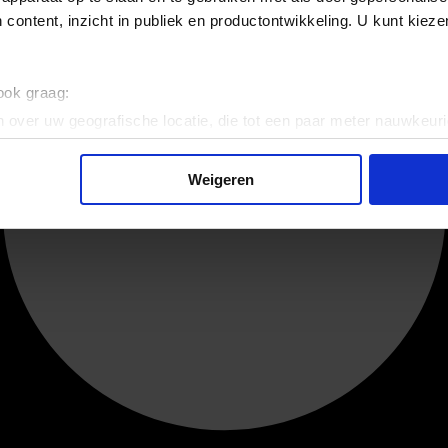
 content, inzicht in publiek en productontwikkeling. U kunt kiez
 ook graag:
 over uw geografische locatie, die tot een paar meter nauwkeuri
eren door het actief te scannen op specifieke eigenschappen (fing
onlijke gegevens worden verwerkt en stel uw voorkeuren in he
Weigeren
jzigen of intrekken in de Cookieverklaring.
ent en advertenties te personaliseren, om functies voor social
. Ook delen we informatie over uw gebruik van onze site met on
e. Deze partners kunnen deze gegevens combineren met andere i
erzameld op basis van uw gebruik van hun services.