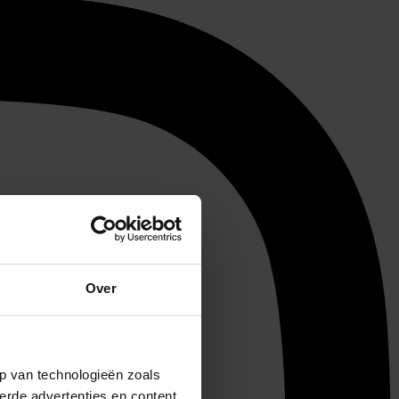
Over
p van technologieën zoals
erde advertenties en content,