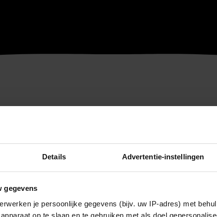
Details
Advertentie-instellingen
w gegevens
erwerken je persoonlijke gegevens (bijv. uw IP-adres) met behul
apparaat op te slaan en te gebruiken met als doel gepersonalise