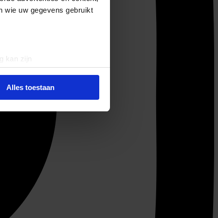
en wie uw gegevens gebruikt
g kan zijn
erprinting)
t
detailgedeelte
in. U kunt uw
Alles toestaan
 media te bieden en om ons
ze partners voor social
nformatie die u aan ze heeft