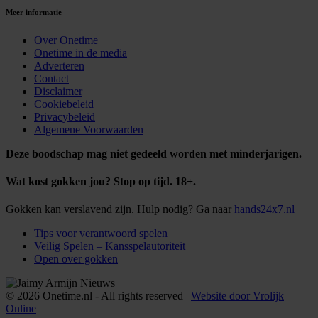
Meer informatie
Over Onetime
Onetime in de media
Adverteren
Contact
Disclaimer
Cookiebeleid
Privacybeleid
Algemene Voorwaarden
Deze boodschap mag niet gedeeld worden met minderjarigen.
Wat kost gokken jou? Stop op tijd. 18+.
Gokken kan verslavend zijn. Hulp nodig? Ga naar
hands24x7.nl
Tips voor verantwoord spelen
Veilig Spelen – Kansspelautoriteit
Open over gokken
© 2026 Onetime.nl - All rights reserved |
Website door Vrolijk
Online