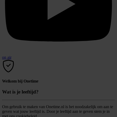
on air
Welkom bij Onetime
Wat is je leeftijd?
Om gebruik te maken van Onetime.nl is het noodzakelijk om aan te
geven wat jouw leeftijd is. Door je leeftijd aan te geven stem je in
met ons cookiebeleid.