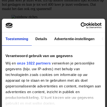
een paar keer je inzet wint. En op andere momenten lijkt Kronos op
hol geslagen en kun je tot wel 400 keer je inzet verdienen. Dat
maakt het dan ook erg spannend!
Rainbow riches
Rainbow Riches Reels of Gold - 100 gratis spins
Toestemming
Details
Advertentie-instellingen
Ov
Rainbow Riches Reels of Gold is een slot bestaande uit twee
onafhankelijke rollen. De linker rol is wat kleiner (5x4 symbolen)
dan de rechter rol (5x12 symbolen). Ze draaien los van elkaar en je
kunt dus op beide rollen winnen. Het slot is komt voort uit een
Verantwoord gebruik van uw gegevens
samenwerking van twee partijen: Barcrest & WMS. Je ziet dit heel
duidelijk terug in het slot. Het klassieke van Barcrest en de ietwat
Wij en
onze 1022 partners
verwerken je persoonlijke
vreemde rollencombinaties van WMS. De free spins worden
gegevens (bijv. uw IP-adres) met behulp van
geactiveerd bij 3 of meer ballon-symbolen. En in dit geval werken
beide rollen wel samen. Je krijgt freespins als je minstens 3 of meer
technologieën zoals cookies om informatie op uw
bonussymbolen hit. Vervolgens krijg je de keuze uit meerdere
apparaat op te slaan en te gebruiken met als doel
ballonnen, waaruit je moet kiezen. Dit zal bepalen hoeveel spins je
gepersonaliseerde advertenties en content, metingen aan
krijgt, alsook de hoogte van de multiplier.
advertenties en content, inzicht in publiek en
Mystic Dragon Slot - 100 gratis spins
productontwikkeling. U kunt kiezen wie uw gegevens
gebruikt en met welke doelen.
Mystic Dragon is een slot van de ietwat minder bekende