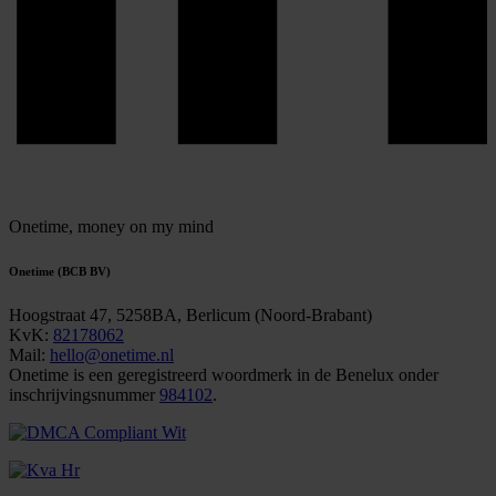
Onetime,
money on my mind
Onetime (BCB BV)
Hoogstraat 47, 5258BA, Berlicum (Noord-Brabant)
KvK:
82178062
Mail:
hello@onetime.nl
Onetime is een geregistreerd woordmerk in de Benelux onder
inschrijvingsnummer
984102
.