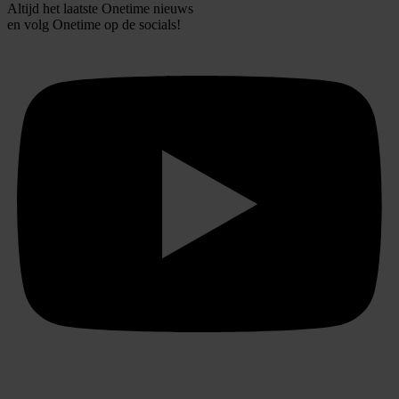
Altijd het laatste Onetime nieuws
en volg
Onetime
op de socials!