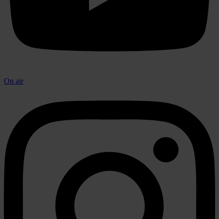
On air