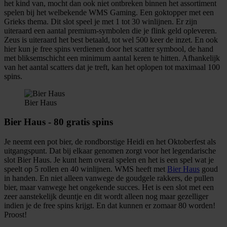
het kind van, mocht dan ook niet ontbreken binnen het assortiment
spelen bij het welbekende WMS Gaming. Een goktopper met een
Grieks thema. Dit slot speel je met 1 tot 30 winlijnen. Er zijn
uiteraard een aantal premium-symbolen die je flink geld opleveren.
Zeus is uiteraard het best betaald, tot wel 500 keer de inzet. En ook
hier kun je free spins verdienen door het scatter symbool, de hand
met bliksemschicht een minimum aantal keren te hitten. Afhankelijk
van het aantal scatters dat je treft, kan het oplopen tot maximaal 100
spins.
Bier Haus
Bier Haus - 80 gratis spins
Je neemt een pot bier, de rondborstige Heidi en het Oktoberfest als
uitgangspunt. Dat bij elkaar genomen zorgt voor het legendarische
slot Bier Haus. Je kunt hem overal spelen en het is een spel wat je
speelt op 5 rollen en 40 winlijnen. WMS heeft met
Bier Haus
goud
in handen. En niet alleen vanwege de goudgele rakkers, de pullen
bier, maar vanwege het ongekende succes. Het is een slot met een
zeer aanstekelijk deuntje en dit wordt alleen nog maar gezelliger
indien je de free spins krijgt. En dat kunnen er zomaar 80 worden!
Proost!