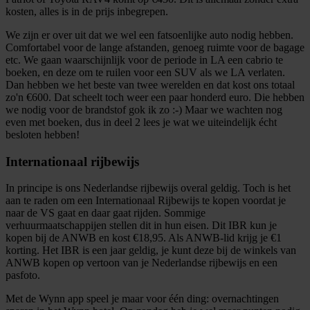
kosten, alles is in de prijs inbegrepen.
We zijn er over uit dat we wel een fatsoenlijke auto nodig hebben.
Comfortabel voor de lange afstanden, genoeg ruimte voor de bagage
etc. We gaan waarschijnlijk voor de periode in LA een cabrio te
boeken, en deze om te ruilen voor een SUV als we LA verlaten.
Dan hebben we het beste van twee werelden en dat kost ons totaal
zo'n €600. Dat scheelt toch weer een paar honderd euro. Die hebben
we nodig voor de brandstof gok ik zo :-) Maar we wachten nog
even met boeken, dus in deel 2 lees je wat we uiteindelijk écht
besloten hebben!
Internationaal rijbewijs
In principe is ons Nederlandse rijbewijs overal geldig. Toch is het
aan te raden om een Internationaal Rijbewijs te kopen voordat je
naar de VS gaat en daar gaat rijden. Sommige
verhuurmaatschappijen stellen dit in hun eisen. Dit IBR kun je
kopen bij de ANWB en kost €18,95. Als ANWB-lid krijg je €1
korting. Het IBR is een jaar geldig, je kunt deze bij de winkels van
ANWB kopen op vertoon van je Nederlandse rijbewijs en een
pasfoto.
Met de Wynn app speel je maar voor één ding: overnachtingen