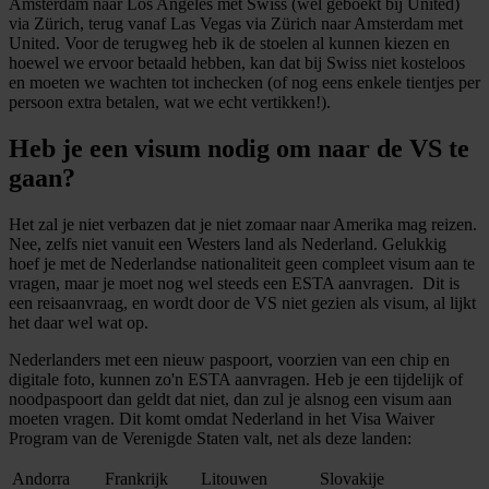
Amsterdam naar Los Angeles met Swiss (wel geboekt bij United)
via Zürich, terug vanaf Las Vegas via Zürich naar Amsterdam met
United. Voor de terugweg heb ik de stoelen al kunnen kiezen en
hoewel we ervoor betaald hebben, kan dat bij Swiss niet kosteloos
en moeten we wachten tot inchecken (of nog eens enkele tientjes per
persoon extra betalen, wat we echt vertikken!).
Heb je een visum nodig om naar de VS te
gaan?
Het zal je niet verbazen dat je niet zomaar naar Amerika mag reizen.
Nee, zelfs niet vanuit een Westers land als Nederland. Gelukkig
hoef je met de Nederlandse nationaliteit geen compleet visum aan te
vragen, maar je moet nog wel steeds een ESTA aanvragen. Dit is
een reisaanvraag, en wordt door de VS niet gezien als visum, al lijkt
het daar wel wat op.
Nederlanders met een nieuw paspoort, voorzien van een chip en
digitale foto, kunnen zo'n ESTA aanvragen. Heb je een tijdelijk of
noodpaspoort dan geldt dat niet, dan zul je alsnog een visum aan
moeten vragen. Dit komt omdat Nederland in het Visa Waiver
Program van de Verenigde Staten valt, net als deze landen:
Andorra
Frankrijk
Litouwen
Slovakije