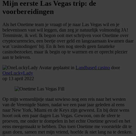
Mijn eerste Las Vegas trip: de
voorbereidingen
Als het Onetime team je vraagt of je naar Las Vegas wil en je
belevenissen vast wil leggen, dan zeg je natuurlijk volmondig JA!
Tenminste, ik wel. Ik begon ooit met schrijven voor Onetime over
cryptocurrencies, een beetje over geld en langzaamaan kwamen daar
wat 'casinodingen' bij. En ik ben nog steeds geen fanatieke
casinobezoeker, maar ik begin op te warmen en er oprecht plezier
aan te beleven.
geplaatst in
Landbased casino
door
OneLuckyLady
op 13 april 2022
Op mijn wensenlijstje staat sowieso nog een reis naar het westen
van de Verenigde Staten, nadat we een paar jaar geleden al eens
naar New York, Miami en de Keys zijn geweest. En bij deze wens
hoort ook een paar dagen Las Vegas. Gewoon, om de sfeer te
proeven, me onder te dompelen in het echte Onetime gevoel en het
eens meegemaakt te hebben. Dus toen Onetime me voorstelde dit te
gaan doen, samen met mijn vriend, hoefde ik niet lang na te denken.