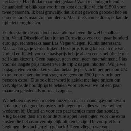
het laatste. Had ik dat maar niet gedaan! Want maandagochtend is
de aanbieding blijkbaar voorbij en kost dezelfde vlucht €1500 voor
twee personen. Ik baal gruwelijk dat ik niet gewoon geboekt heb en
dan desnoods maar zou annuleren. Maar niets aan te doen, ik kan de
tijd niet terugdraaien.
En dus startte de zoektocht naar alternatieven die wél betaalbaar
zijn. Vanaf Düsseldorf kun je met Eurowings voor een paar honderd
euro p.p. rechtstreeks naar Las Vegas vliegen. Klinkt interessant.
Maar... dan ga je verder kijken. Deze prijs is nog kaler dan die van
United en KLM: voor de basisprijs heb je alleen een stoel (die je niet
zelf kunt kiezen). Geen bagage, geen eten, geen entertainment. Plus
voor de laagste prijs moeten we de trip 2 dagen inkorten. Wil je wel
bagage, eten en stoelkeuze, dan betaal je per vlucht per persoon €74
extra, voor entertainment vragen ze gewoon €500 per vlucht per
persoon extra! Dus ook hier word je gelokt met lage prijzen om
vervolgens de hoofdprijs te betalen voor iets wat we tot een paar
maanden geleden als normaal zagen...
We hebben dus even moeten puzzelen maar maandagavond kwam
ik dan toch de goedkoopste vlucht tegen met alles wat we willen,
wederom bij United en voor een paar tientjes meer dan zondag.
Vlug boeken dus! En door de zure appel heen bijten voor die extra
kosten die helaas onvermijdelijk blijken te zijn. De voorpret kan
beginnen, de vluchten zijn geboekt! Heen vliegen we van