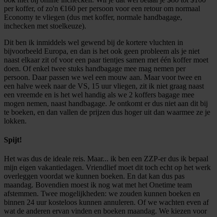
per koffer, of zo'n €160 per persoon voor een retour om normaal
Economy te vliegen (dus met koffer, normale handbagage,
inchecken met stoelkeuze).
Dit ben ik inmiddels wel gewend bij de kortere vluchten in
bijvoorbeeld Europa, en dan is het ook geen probleem als je niet
naast elkaar zit of voor een paar tientjes samen met één koffer moet
doen. Of enkel twee stuks handbagage mee mag nemen per
persoon. Daar passen we wel een mouw aan. Maar voor twee en
een halve week naar de VS, 15 uur vliegen, zit ik niet graag naast
een vreemde en is het wel handig als we 2 koffers bagage mee
mogen nemen, naast handbagage. Je ontkomt er dus niet aan dit bij
te boeken, en dan vallen de prijzen dus hoger uit dan waarmee ze je
lokken.
Spijt!
Het was dus de ideale reis. Maar... ik ben een ZZP-er dus ik bepaal
mijn eigen vakantiedagen. Vriendlief moet dit toch echt op het werk
overleggen voordat we kunnen boeken. En dat kan dus pas
maandag. Bovendien moest ik nog wat met het Onetime team
afstemmen. Twee mogelijkheden: we zouden kunnen boeken en
binnen 24 uur kosteloos kunnen annuleren. Of we wachten even af
wat de anderen ervan vinden en boeken maandag. We kiezen voor