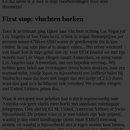
En dus neem ik je mee in mijn voorbereidingen voor deze
droomreis!
First stop: vluchten boeken
Toen ik in februari ging kijken naar vluchten richting Las Vegas (of
Los Angeles of San Francisco), schrok ik nogal. Retourprijzen per
persoon tussen €700 en €800 waren de goedkoopste die ik kon
vinden. Ik zag mijn plan al in duigen vallen... Het eerste weekend
van maart kon ik mijn geluk niet op: voor €834 zouden we met zijn
tweeën naar Las Vegas vliegen vanuit Amsterdam, en terug vanaf
Los Angeles naar Amsterdam, met een beperkte overstap. Wij
hebben geen hekel aan overstappen (even benen strekken, naar een
normaal toilet, rondje lopen en bijvoorbeeld een koffietje halen bij
Starbucks) maar dat moet niet langer dan een uurtje of 2 à 3 duren
want dan gaat zo'n luchthaven ook vervelen! We zouden vliegen
met United Airlines, prima dus.
Waar ik niet goed naar gekeken had is dat je tegenwoordig naar
Amerika ook geen vlucht meer boekt met standaard ruimbagage
inbegrepen. Ook niet bij KLM, United, American Airlines of Swiss
bijvoorbeeld. De prijzen waar ze je mee lokken zijn 'kale prijzen',
waarbij je dus enkel handbagage (soms maar 8 kilo!) mee mag
nemen, en waarbij je bijvoorbeeld niet je eigen stoelen kunt kiezen,
ook niet bij online inchecken. Wil je dat wel betaal je $80 tot $100