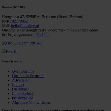
Onetime (BCB BV)
Hoogstraat 47, 5258BA, Berlicum (Noord-Brabant)
KvK:
82178062
Mail:
hello@onetime.nl
Onetime is een geregistreerd woordmerk in de Benelux onder
inschrijvingsnummer
984102
.
Meer informatie
Over Onetime
Onetime in de media
Adverteren
Contact
Disclaimer
Cookiebeleid
Privacybeleid
Algemene Voorwaarden
Deze boodschap mag niet gedeeld worden met minderjarigen.