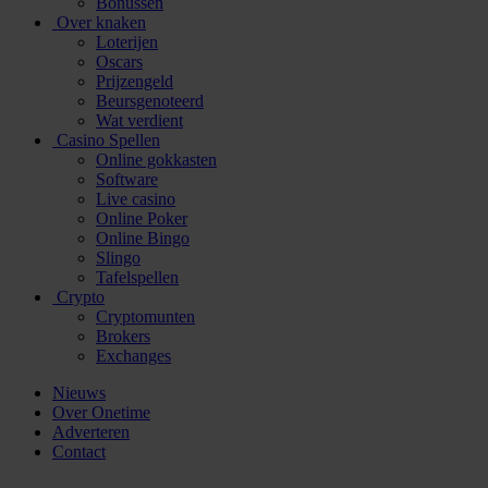
Bonussen
Over knaken
Loterijen
Oscars
Prijzengeld
Beursgenoteerd
Wat verdient
Casino Spellen
Online gokkasten
Software
Live casino
Online Poker
Online Bingo
Slingo
Tafelspellen
Crypto
Cryptomunten
Brokers
Exchanges
Nieuws
Over Onetime
Adverteren
Contact