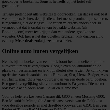
goedkoper te boeken is. Soms is het zelfs bij het hotel zelf
informatie over uw gebruik van onze site met onze
goedkoper!
partners voor social media, adverteren en analyse. Deze
Trivago pretendeert alle websites te doorzoeken. En dat zal ook best
partners kunnen deze gegevens combineren met andere
wel kloppen. Echter, de prijs die ze het meest prominent presenteren,
informatie die u aan ze heeft verstrekt of die ze hebben
is regelmatig niet de laagste. Die zetten ze ergens anders neer. Ik
verzameld op basis van uw gebruik van hun services.
vermoed dat dat is omdat ze van bepaalde websites (als
Booking.com) meer fee krijgen dan van andere, goedkopere
websites. Ook hier is het dus opletten geblazen, klik daarom altijd
even op
Meer deals
zodat je ze allemaal ziet.
Online auto huren vergelijken
Net als bij het boeken van een hotel, loont het de moeite om online
autoverhuurders te vergelijken. Google even op 'autohuur' en de
plaats van bestemming en je krijgt allerlei sites te zien. Je kunt kijken
op de sites van de aanbieders als Europcar, Sixt, Hertz, Budget, Avis
en Thrifty, maar dit is vaak duurder dan via een derde partij boeken.
Een goede vergelijkingssite voor autohuur is Easyterra. Die neemt
ook lokale aanbieders zoals Dollar en Alamo mee.
Voor de hele reis kost een Camaro dik €800 en een Mustang €900.
Een Mitsubishi Mirage (de Amerikaanse versie van de Colt) kost
voor dezelfde periode en met dezelfde voorwaarden €350. Een Jeep
Patriot of Toyota RAV4 komt op €450. Dit is allemaal zonder extra