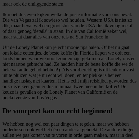
maar ook de omliggende staten.
Ik moet dus even kijken welke de juiste informatie voor ons bevat.
Die van Vegas zal ik sowieso wel houden. Western USA is niet zo
dik, maar bevat wel een groot stuk van de USA dus ik vraag me af
of daar genoeg 'details' in staan. In die van Californië zeker wel,
maar staat daar alles van onze reis na San Francisco in.
Uit de Lonely Planet kun je echt mooie tips halen. Of het nu gaat
om lokale eettentjes, de beste koffie (in Florida liepen we ooit een
loods binnen waar we nooit zouden zijn gekomen als Lonely ons er
niet naartoe gebracht had. Ze hadden hier de beste koffie die we de
hele vakantie gehad hebben!). Als voorbereiding is dit leuk om vast
uit te pluizen wat je nu echt wil doen, en ter plekke is het een
handige naslag met kaarten. Het is echt mijn reisbijbel geworden dus
ook deze keer gaan er dus minimaal twee mee in het koffer! De
keuze is gevallen op de Lonely Planet van Californië en de
pocketversie van Las Vegas.
De voorpret kan nu echt beginnen!
We hebben nog wel een paar dingen te regelen, maar we hebben
ondertussen ook wel het één en ander al geboekt. De andere dingen
zullen we pas korter van te voren in orde gaan maken, maar in deel