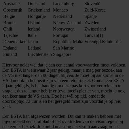
Australië
Duitsland
Luxemburg
Slovenië
Oostenrijk
Griekenland
Monaco
Zuid-Korea
België
Hongarije
Nederland
Spanje
Brunei
IJsland
Nieuw Zeeland
Zweden
Chili
Ierland
Noorwegen
Zwitserland
Tsjechië
Italië
Portugal
Taiwan[1]
Denemarken
Japan
Republiek Malta
Verenigd Koninkrijk
Estland
Letland
San Marino
Finland
Liechtenstein
Singapore
Hiervoor geldt wel dat je aan een aantal voorwaarden moet voldoen.
Een ESTA is weliswaar 2 jaar geldig, maar je mag per bezoek aan
de VS niet langer dan 90 dagen blijven. Je moet bij aankomst in de
VS dan ook in het bezit zijn van een retourticket. Omdat een ESTA
2 jaar geldig is, is het handig om deze pas kort voor vertrek aan te
vragen, des te langer heb je er (eventueel) plezier van, mocht je nog
een keer naar de VS gaan. Doe het wél op tijd, omdat de
doorlooptijd 72 uur is en het geregeld moet zijn voordat je op reis
gaat.
Een ESTA kan afgewezen worden. Dit kan te maken hebben met
bijvoorbeeld een strafblad of het overtreden van de visumregels bij
een eerder bezoek. Je kunt dan alsnog het visum aanvraagproces