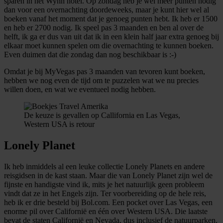
sparen in het Wynn hotel. Op zondag heb je wel meer punten nodig
dan voor een overnachting doordeweeks, maar je kunt hier wel al
boeken vanaf het moment dat je genoeg punten hebt. Ik heb er 1500
en heb er 2700 nodig. Ik speel pas 3 maanden en ben al over de
helft, ik ga er dus van uit dat ik in een klein half jaar extra genoeg bij
elkaar moet kunnen spelen om die overnachting te kunnen boeken.
Even duimen dat die zondag dan nog beschikbaar is :-)
Omdat je bij MyVegas pas 3 maanden van tevoren kunt boeken,
hebben we nog even de tijd om te puzzelen wat we nu precies
willen doen, en wat we eventueel nodig hebben.
De keuze is gevallen op Callifornia en Las Vegas,
Western USA is retour
Lonely Planet
Ik heb inmiddels al een leuke collectie Lonely Planets en andere
reisgidsen in de kast staan. Maar die van Lonely Planet zijn wel de
fijnste en handigste vind ik, mits je het natuurlijk geen probleem
vindt dat ze in het Engels zijn. Ter voorbereiding op de hele reis,
heb ik er drie besteld bij Bol.com. Een pocket over Las Vegas, een
enorme pil over Californië en één over Western USA. Die laatste
bevat de staten Californië en Nevada, dus inclusief de natuurparken,