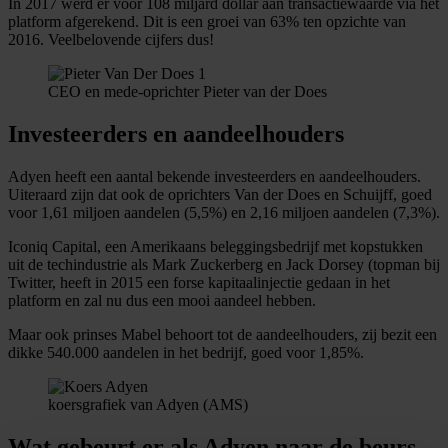
In 2017 werd er voor 108 miljard dollar aan transactiewaarde via het
platform afgerekend. Dit is een groei van 63% ten opzichte van
2016. Veelbelovende cijfers dus!
CEO en mede-oprichter Pieter van der Does
Investeerders en aandeelhouders
Adyen heeft een aantal bekende investeerders en aandeelhouders.
Uiteraard zijn dat ook de oprichters Van der Does en Schuijff, goed
voor 1,61 miljoen aandelen (5,5%) en 2,16 miljoen aandelen (7,3%).
Iconiq Capital, een Amerikaans beleggingsbedrijf met kopstukken
uit de techindustrie als Mark Zuckerberg en Jack Dorsey (topman bij
Twitter, heeft in 2015 een forse kapitaalinjectie gedaan in het
platform en zal nu dus een mooi aandeel hebben.
Maar ook prinses Mabel behoort tot de aandeelhouders, zij bezit een
dikke 540.000 aandelen in het bedrijf, goed voor 1,85%.
koersgrafiek van Adyen (AMS)
Wat gebeurt er als Adyen naar de beurs