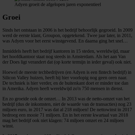
Adyen groeit de afgelopen jaren exponentieel
Groei
Sinds het ontstaan in 2006 is het bedrijf behoorlijk gegroeid. In 2009
werd de eerste klant, Groupon, opgetekend. Twee jaar later, in 2011,
was Adyen voor het eerst winstgevend. En daarna ging het snel…
Inmiddels heeft het bedrijf kantoren in 15 steden, wereldwijd, maar
het hoofdkantoor staat nog steeds in Amsterdam. Als het aan Van
der Does ligt verandert dat (op korte termijn in ieder geval) ook niet.
Hoewel de meeste techbedrijven (en Adyen is een fintech bedrijf) in
Silicon Valley huizen, heeft hij hier voorlopig nog geen oren naar.
De techniek is hier verder, en de buitenkant doet er minder toe dan
in Amerika. Adyen heeft wereldwijd zo'n 750 mensen in dienst.
En zo groeide ook de omzet… In 2013 was de netto-omzet van het
bedrijf (dus de inkomsten, niet de waarde van de transacties) nog 23
miljoen euro, in 2017 was dat al 218 miljoen! De nettowinst in 2017
bedroeg een mooie 71 miljoen. En in het eerste kwartaal van 2018
mag het bedrijf ook niet klagen: 74 miljoen omzet en 24 miljoen
winst.