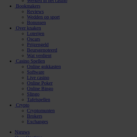
Werken in het casino
Bookmakers
Reviews
Wedden op sport
Bonussen
Over knaken
Loterijen
Oscars
Prijzengeld
Beursgenoteerd
Wat verdient
Casino Spellen
Online gokkasten
Software
Live casino
Online Poker
Online Bingo
Slingo
Tafelspellen
Crypto
Cryptomunten
Brokers
Exchanges
Nieuws