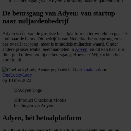
De beursgang van Adyen: van startup naar miljardenbedrijf
De beursgang van Adyen: van startup
naar miljardenbedrijf
Adyen is één van de grootste betaalplatformen ter wereld en gaat 13
juni naar de beurs. Dit bedrijf is van Nederlandse oorsprong en is
pas twaalf jaar jong, maar is inmiddels miljarden waard. Onder
andere prinses Mabel heeft aandelen in
Adyen
, en dit kan haar dus
flink geld opleveren bij de beursgang. Hoeveel? Wij zochten het
voor je uit!
geplaatst in
Over knaken
door
OneLuckyLady
op 10 mei 2022
betalingen via Adyen
Adyen, hét betaalplatform
In 2006 is Adyen opgericht als platform voor betalingen, online,