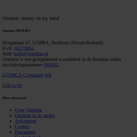
Onetime,
money on my mind
Onetime (BCB BV)
Hoogstraat 47, 5258BA, Berlicum (Noord-Brabant)
KvK:
82178062
Mail:
hello@onetime.nl
Onetime is een geregistreerd woordmerk in de Benelux onder
inschrijvingsnummer
984102
.
Meer informatie
Over Onetime
Onetime in de media
Adverteren
Contact
Disclaimer