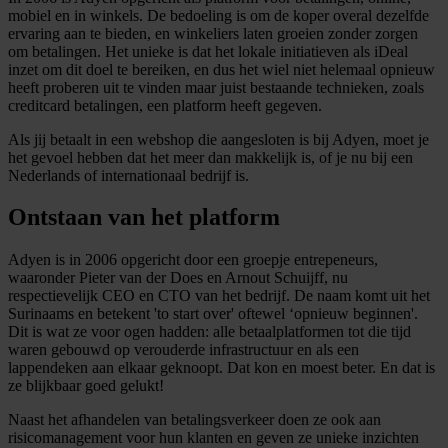
mobiel en in winkels. De bedoeling is om de koper overal dezelfde
ervaring aan te bieden, en winkeliers laten groeien zonder zorgen
om betalingen. Het unieke is dat het lokale initiatieven als iDeal
inzet om dit doel te bereiken, en dus het wiel niet helemaal opnieuw
heeft proberen uit te vinden maar juist bestaande technieken, zoals
creditcard betalingen, een platform heeft gegeven.
Als jij betaalt in een webshop die aangesloten is bij Adyen, moet je
het gevoel hebben dat het meer dan makkelijk is, of je nu bij een
Nederlands of internationaal bedrijf is.
Ontstaan van het platform
Adyen is in 2006 opgericht door een groepje entrepeneurs,
waaronder Pieter van der Does en Arnout Schuijff, nu
respectievelijk CEO en CTO van het bedrijf. De naam komt uit het
Surinaams en betekent 'to start over' oftewel ‘opnieuw beginnen'.
Dit is wat ze voor ogen hadden: alle betaalplatformen tot die tijd
waren gebouwd op verouderde infrastructuur en als een
lappendeken aan elkaar geknoopt. Dat kon en moest beter. En dat is
ze blijkbaar goed gelukt!
Naast het afhandelen van betalingsverkeer doen ze ook aan
risicomanagement voor hun klanten en geven ze unieke inzichten