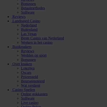
Bonussen
Betaalmethodes
Software
Reviews
Landbased Casino
Nederland
Buitenland
Las Vegas
Beste Casino van Nederland
Werken in het casino
Bookmakers
Reviews
Wedden op sport
Bonussen
Over knaken
Loterijen
Oscars
Prijzengeld
Beursgenoteerd
Wat verdient
Casino Spellen
Online gokkasten
Software
Live casino
Online Poker