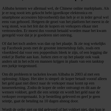
Alibaba kennen we allemaal wel, de Chinese online marktplaats. Als
je er nog nooit iets gekocht hebt (goedkope elektronica en
smartphone accesoires bijvoorbeeld) dan heb je er in ieder geval wel
eens van gehoord. Hetgeen de groei van het platform het meest in de
weg stond, was het feit dat de kopers en verkopers elkaar niet
vertrouwden. Er moest dus vooruit betaald worden maar het kwam
geregeld voor dat je je goederen niet ontving.
Of dat het toch anders was dan op het plaatje. Ik zie nog wekelijks
op Facebook posts met de grootste internetshop fails, zoals een
vloerkleed dat voor een poppenhuis bleek te zijn, of een legging die
enkel je Barbie aan kan. Jurken zien er op het plaatje ook vaak
anders uit in het echt en mannen krijgen in plaats van een tanktop
een jurkje toegestuurd.
Om dit probleem te tackelen kwam Alibaba in 2003 al met een
oplossing: Alipay. Het idee is simpel: de koper betaalt vooraf alleen
het geld gaat niet direct naar de verkoper maar komt op een
tussenrekening. Zodra de koper de order ontvangt en dit aan de
wensen voldoet, geeft die een seintje en wordt het geld naar de
verkoper overgemaakt. Is je bestelling geleverd en geef je geen
seintje, gaat de betaling na 10 dagen alsnog door.
Wordt de order niet op tijd geleverd of het voldoet niet, dan kun je