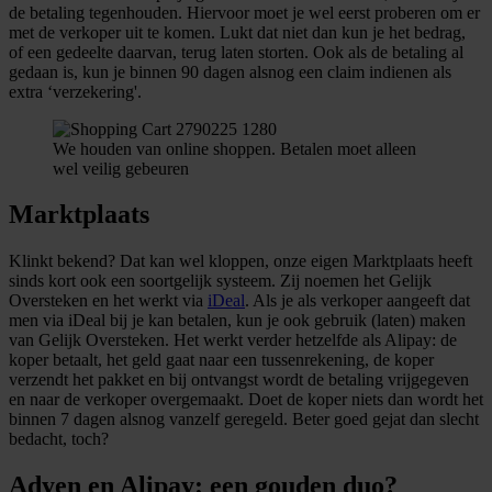
de betaling tegenhouden. Hiervoor moet je wel eerst proberen om er
met de verkoper uit te komen. Lukt dat niet dan kun je het bedrag,
of een gedeelte daarvan, terug laten storten. Ook als de betaling al
gedaan is, kun je binnen 90 dagen alsnog een claim indienen als
extra ‘verzekering'.
We houden van online shoppen. Betalen moet alleen
wel veilig gebeuren
Marktplaats
Klinkt bekend? Dat kan wel kloppen, onze eigen Marktplaats heeft
sinds kort ook een soortgelijk systeem. Zij noemen het Gelijk
Oversteken en het werkt via
iDeal
. Als je als verkoper aangeeft dat
men via iDeal bij je kan betalen, kun je ook gebruik (laten) maken
van Gelijk Oversteken. Het werkt verder hetzelfde als Alipay: de
koper betaalt, het geld gaat naar een tussenrekening, de koper
verzendt het pakket en bij ontvangst wordt de betaling vrijgegeven
en naar de verkoper overgemaakt. Doet de koper niets dan wordt het
binnen 7 dagen alsnog vanzelf geregeld. Beter goed gejat dan slecht
bedacht, toch?
Adyen en Alipay: een gouden duo?