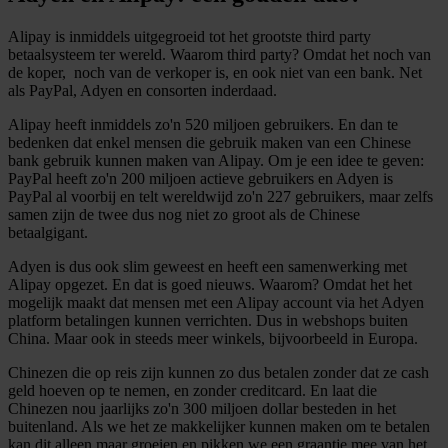
Alipay is inmiddels uitgegroeid tot het grootste third party
betaalsysteem ter wereld. Waarom third party? Omdat het noch van
de koper, noch van de verkoper is, en ook niet van een bank. Net
als PayPal, Adyen en consorten inderdaad.
Alipay heeft inmiddels zo'n 520 miljoen gebruikers. En dan te
bedenken dat enkel mensen die gebruik maken van een Chinese
bank gebruik kunnen maken van Alipay. Om je een idee te geven:
PayPal heeft zo'n 200 miljoen actieve gebruikers en Adyen is
PayPal al voorbij en telt wereldwijd zo'n 227 gebruikers, maar zelfs
samen zijn de twee dus nog niet zo groot als de Chinese
betaalgigant.
Adyen is dus ook slim geweest en heeft een samenwerking met
Alipay opgezet. En dat is goed nieuws. Waarom? Omdat het het
mogelijk maakt dat mensen met een Alipay account via het Adyen
platform betalingen kunnen verrichten. Dus in webshops buiten
China. Maar ook in steeds meer winkels, bijvoorbeeld in Europa.
Chinezen die op reis zijn kunnen zo dus betalen zonder dat ze cash
geld hoeven op te nemen, en zonder creditcard. En laat die
Chinezen nou jaarlijks zo'n 300 miljoen dollar besteden in het
buitenland. Als we het ze makkelijker kunnen maken om te betalen
kan dit alleen maar groeien en pikken we een graantje mee van het