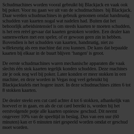
Schudmachines worden vooral gebruikt bij Blackjack en vaak ook
bij poker. Voor nu gaan we uit van de schudmachines bij Blackjack.
Daar werden schudmachines in gebruik genomen omdat handmatig
schudden van kaarten nogal wat nadelen had. Buiten dat het
behoorlijk arbeidsintensief is om steeds kaarten te moeten schudden,
is het een reëel gevaar dat kaarten gestoken worden. Een dealer kan
samenwerken met een speler, of er gewoon geen zin in hebben.
Bovendien is het schudden van kaarten, handmatig, niet zo
willekeurig als een machine dat zou kunnen. De kans dat bepaalde
kaarten bij elkaar in de buurt blijven ‘hangen' is groot.
De eerste schudmachines waren mechanische apparaten die vaak
slechts één stok kaarten tegelijk konden schudden. Deze machines
zie je ook nog wel bij poker. Later konden er meer stokken in een
machine, en deze worden in Vegas nog veel gebruikt bij
Blackjacktafels met hogere inzet. In deze schudmachines zitten 6 tot
8 stokken kaarten.
De dealer steekt een cut card achter 4 tot 6 stokken, afhankelijk van
hoeveel er in gaan, en als de cut card bereikt is, worden bij het
eerstvolgende potje alle kaarten opnieuw geschud. Dit neemt
ongeveer 10% van de speeltijd in beslag. Dus van een uur (60
minuten) kan er 6 minuten niet gespeeld worden omdat er geschud
moet worden.