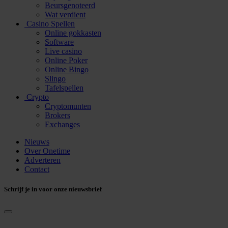
Beursgenoteerd
Wat verdient
Casino Spellen
Online gokkasten
Software
Live casino
Online Poker
Online Bingo
Slingo
Tafelspellen
Crypto
Cryptomunten
Brokers
Exchanges
Nieuws
Over Onetime
Adverteren
Contact
Schrijf je in voor onze nieuwsbrief