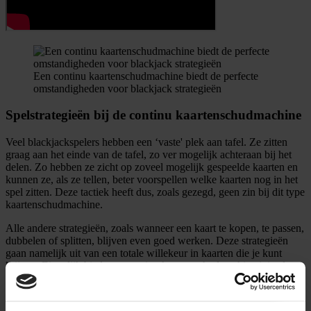
Een continu kaartenschudmachine biedt de perfecte
omstandigheden voor blackjack strategieën
Spelstrategieën bij de continu kaartenschudmachine
Veel blackjackspelers hebben een ‘vaste' plek aan tafel. Ze zitten
graag aan het einde van de tafel, zo ver mogelijk achteraan bij het
delen. Zo hebben ze zicht op zoveel mogelijk gespeelde kaarten en
kunnen ze, als ze tellen, beter voorspellen welke kaarten nog in het
spel zitten. Deze tactiek heeft dus, zoals gezegd, geen zin bij dit type
kaartenschudmachine.
Alle andere strategieën, zoals wanneer een kaart te kopen, te passen,
dubbelen of splitten, blijven even goed werken. Deze strategieën
gaan namelijk uit van een totale willekeur in kaarten die je kunt
krijgen. Eigenlijk biedt een continu kaartenschudmachine juist de
ideale omstandigheden voor deze strategieën.
En toch klagen nog steeds veel blackjackspelers (en niet alleen de