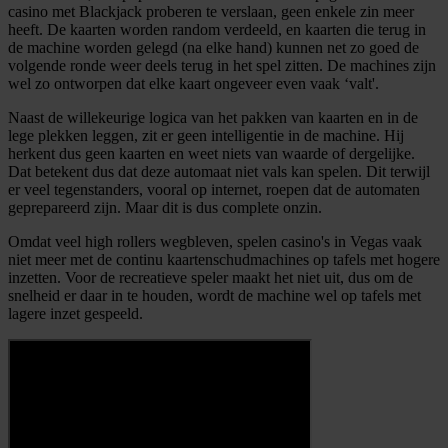
casino met Blackjack proberen te verslaan, geen enkele zin meer
heeft. De kaarten worden random verdeeld, en kaarten die terug in
de machine worden gelegd (na elke hand) kunnen net zo goed de
volgende ronde weer deels terug in het spel zitten. De machines zijn
wel zo ontworpen dat elke kaart ongeveer even vaak ‘valt'.
Naast de willekeurige logica van het pakken van kaarten en in de
lege plekken leggen, zit er geen intelligentie in de machine. Hij
herkent dus geen kaarten en weet niets van waarde of dergelijke.
Dat betekent dus dat deze automaat niet vals kan spelen. Dit terwijl
er veel tegenstanders, vooral op internet, roepen dat de automaten
geprepareerd zijn. Maar dit is dus complete onzin.
Omdat veel high rollers wegbleven, spelen casino's in Vegas vaak
niet meer met de continu kaartenschudmachines op tafels met hogere
inzetten. Voor de recreatieve speler maakt het niet uit, dus om de
snelheid er daar in te houden, wordt de machine wel op tafels met
lagere inzet gespeeld.