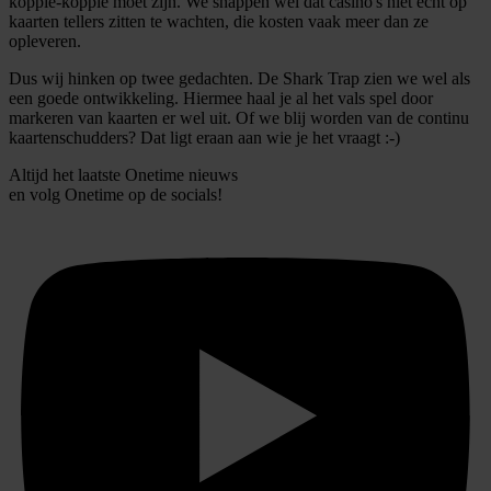
koppie-koppie moet zijn. We snappen wel dat casino's niet echt op
kaarten tellers zitten te wachten, die kosten vaak meer dan ze
opleveren.
Dus wij hinken op twee gedachten. De Shark Trap zien we wel als
een goede ontwikkeling. Hiermee haal je al het vals spel door
markeren van kaarten er wel uit. Of we blij worden van de continu
kaartenschudders? Dat ligt eraan aan wie je het vraagt :-)
Altijd het laatste Onetime nieuws
en volg
Onetime
op de socials!