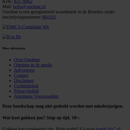
KvK:
82178062
Mail:
hello@onetime.nl
Onetime is een geregistreerd woordmerk in de Benelux onder
inschrijvingsnummer
984102
.
Meer informatie
Over Onetime
Onetime in de media
Adverteren
Contact
Disclaimer
Cookiebeleid
Privacybeleid
Algemene Voorwaarden
Deze boodschap mag niet gedeeld worden met minderjarigen.
Wat kost gokken jou? Stop op tijd. 18+.
Gokken kan verslavend zijn. Hulp nodig? Ga naar
hands24x7.nl