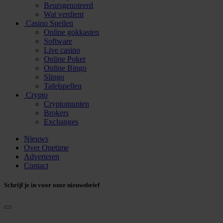
Beursgenoteerd
Wat verdient
Casino Spellen
Online gokkasten
Software
Live casino
Online Poker
Online Bingo
Slingo
Tafelspellen
Crypto
Cryptomunten
Brokers
Exchanges
Nieuws
Over Onetime
Adverteren
Contact
Schrijf je in voor onze nieuwsbrief