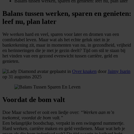
Balans tussen werken, sparen en genieten: leef nu, plan later
Balans tussen werken, sparen en genieten:
leef nu, plan later
We werken hard en veel, sparen voor later en dromen van een
comfortabel leven. Maar wat als het echte geluk niet in je
bankrekening zit, maar in momenten van nu, in gezondheid, vrijheid
en herinneringen die je met je gezin deelt? Tijd om stil te staan bij
het vinden van een gezond evenwicht tussen carrière, geld en
genieten.
geplaatst in
Over knaken
door
Jaimy Isarin
op 31 augustus 2025
Voordat de bom valt
Doe Maar schreef er ooit een liedje over:
“Werken aan m’n
toekomst, voordat de bom valt.”
Een belangrijke boodschap, verpakt in een swingend nummertje.
Hard werken, carrière maken en geld verdienen. Maar wat heb je
eraan als die bom inderdaad valt? De tijd waarin je keihard hebt