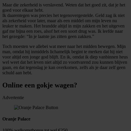
Maar die zekerheid is verslavend. Weten dat het goed zit, dat je het
goed voor elkaar hebt.
Ik daarentegen was precies het tegenovergestelde. Geld zag ik niet
als zekerheid voor later, maar als een middel om mijn leven nu
leuker te maken. Het brandde altijd in mijn zakken en het uitgeven
gaf me bijna een roes, alsof het een soort drug was. Ik leefde naar
het gezegde: “In je laatste jas zitten geen zakken.”
Toch moesten we allebei wat meer naar het midden bewegen. Mijn
man, omdat hij inmiddels lichamelijk begint te merken dat hij niet
voor altijd een jonge god blijft. En ik, omdat ik diep vanbinnen heus
wel weet dat het leven niet altijd zo voortvarend zou kunnen blijven
gaan, en dat tegenslag je kan overkomen, zelfs als je daar zelf geen
schuld aan hebt.
Online een gokje wagen?
Advertentie
Oranje Palace
100% welkomstbonus tot wel €250