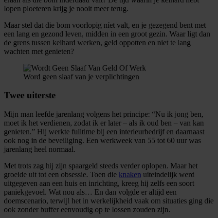
lopen ploeteren krijg je nooit meer terug.
Maar stel dat die bom voorlopig níet valt, en je gezegend bent met
een lang en gezond leven, midden in een groot gezin. Waar ligt dan
de grens tussen keihard werken, geld oppotten en niet te lang
wachten met genieten?
Word geen slaaf van je verplichtingen
Twee uiterste
Mijn man leefde jarenlang volgens het principe: “Nu ik jong ben,
moet ik het verdienen, zodat ik er later – als ik oud ben – van kan
genieten.” Hij werkte fulltime bij een interieurbedrijf en daarnaast
ook nog in de beveiliging. Een werkweek van 55 tot 60 uur was
jarenlang heel normaal.
Met trots zag hij zijn spaargeld steeds verder oplopen. Maar het
groeide uit tot een obsessie. Toen die
knaken
uiteindelijk werd
uitgegeven aan een huis en inrichting, kreeg hij zelfs een soort
paniekgevoel. Wat nou als… En dan volgde er altijd een
doemscenario, terwijl het in werkelijkheid vaak om situaties ging die
ook zonder buffer eenvoudig op te lossen zouden zijn.