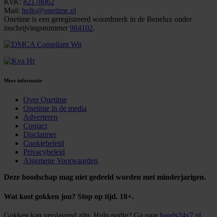
KvK:
82178062
Mail:
hello@onetime.nl
Onetime is een geregistreerd woordmerk in de Benelux onder
inschrijvingsnummer
984102
.
Meer informatie
Over Onetime
Onetime in de media
Adverteren
Contact
Disclaimer
Cookiebeleid
Privacybeleid
Algemene Voorwaarden
Deze boodschap mag niet gedeeld worden met minderjarigen.
Wat kost gokken jou? Stop op tijd. 18+.
Gokken kan verslavend zijn. Hulp nodig? Ga naar
hands24x7.nl