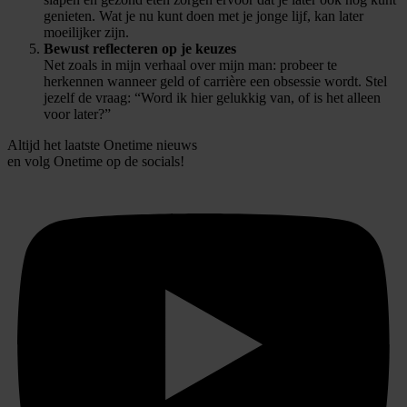
partners voor social media, adverteren en analyse. Deze
genieten. Wat je nu kunt doen met je jonge lijf, kan later
partners kunnen deze gegevens combineren met andere
moeilijker zijn.
informatie die u aan ze heeft verstrekt of die ze hebben
Bewust reflecteren op je keuzes
Net zoals in mijn verhaal over mijn man: probeer te
verzameld op basis van uw gebruik van hun services.
herkennen wanneer geld of carrière een obsessie wordt. Stel
jezelf de vraag: “Word ik hier gelukkig van, of is het alleen
voor later?”
Altijd het laatste Onetime nieuws
en volg
Onetime
op de socials!