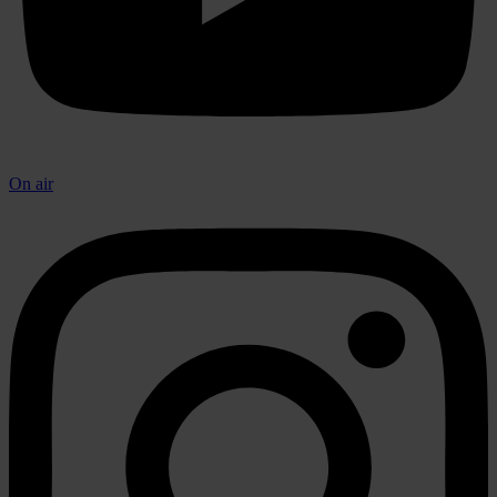
On air