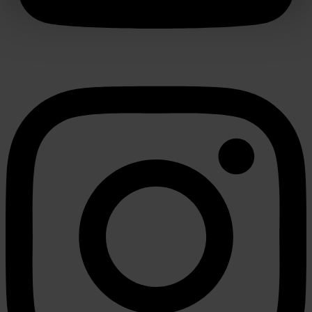
verwerkt en stel uw voorkeuren in het
detailgedeelte
in.
U kunt uw toestemming op elk moment wijzigen of
intrekken in de Cookieverklaring.
We gebruiken cookies om content en advertenties te
personaliseren, om functies voor social media te bieden
en om ons websiteverkeer te analyseren. Ook delen we
informatie over uw gebruik van onze site met onze
partners voor social media, adverteren en analyse. Deze
partners kunnen deze gegevens combineren met andere
informatie die u aan ze heeft verstrekt of die ze hebben
verzameld op basis van uw gebruik van hun services.