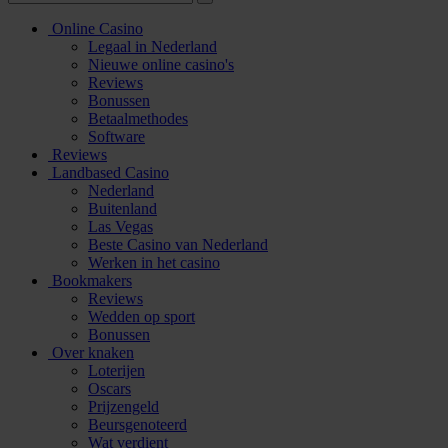
Online Casino
Legaal in Nederland
Nieuwe online casino's
Reviews
Bonussen
Betaalmethodes
Software
Reviews
Landbased Casino
Nederland
Buitenland
Las Vegas
Beste Casino van Nederland
Werken in het casino
Bookmakers
Reviews
Wedden op sport
Bonussen
Over knaken
Loterijen
Oscars
Prijzengeld
Beursgenoteerd
Wat verdient