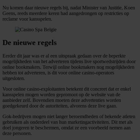
Nu komen daar nieuwe regels bij, nadat Minister van Justitie, Koen
Geens, reeds meerdere keren had aangedrongen op restricties op
reclame voor kansspelen.
De nieuwe regels
Eerder dit jaar was er al een uitspraak gedaan over de beperkte
mogelijkheden van het adverteren tijdens live sportwedstrijden door
online bookmakers. Terwijl online bookmakers nog mogelijkheden
hebben tot adverteren, is dit voor online casino-operators
uitgesloten.
Voor online casino-exploitanten betekent dit concreet dat er enkel
kansspelen mogen worden gepromoot op de website van de
aanbieder zelf. Bovendien moeten deze advertenties worden
goedgekeurd door de autoriteiten, alvorens deze live gaan.
Gok-bedrijven mogen niet langer beroemdheden of bekende atleten
gebruiken als onderdeel van hun marketingactiviteiten. Dit met als
doel jongeren te beschermen, omdat ze een voorbeeld nemen aan
deze personen.