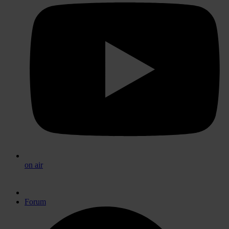
on air
Forum